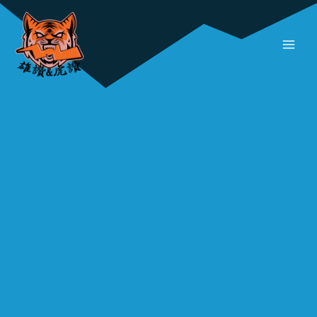
跳
MAI
至
MEN
主
要
內
容