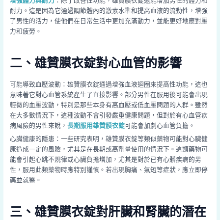
增強體力與耐力
：除了改善性功能，雄贊膜衣錠還能增加男性的體力和
耐力。這是因為它通過調節體內的激素水準和提高血液的流動性，增強
了男性的活力，使他們在日常生活中更加充滿動力，並能更好地應對壓
力和疲勞。
二、雄贊膜衣錠對心血管的影響
可能導致血壓波動：雄贊膜衣錠通過增強血液迴圈來提高性功能，這也
意味著它對心血管系統產生了直接影響。部分男性在服用後可能會出現
輕微的血壓波動，特別是那些本身有高血壓或低血壓問題的人群。雖然
在大多數情況下，這種波動不會引發嚴重健康問題，但對於有心血管疾
病風險的男性來說，
長期服用雄贊膜衣錠
可能會加劇心血管負擔。
心臟健康的隱患：一些研究表明，雄贊膜衣錠等類似藥物可能對心臟健
康造成一定的風險，尤其是在長期或高劑量使用的情況下。這類藥物可
能會引起心跳不規律或心臟負擔增加，尤其是對於已有心髒疾病的男
性，服用此類藥物時應特別謹慎。若出現胸痛、氣短等症狀，應立即停
藥並就醫。
三、雄贊膜衣錠對肝臟和腎臟的潛在