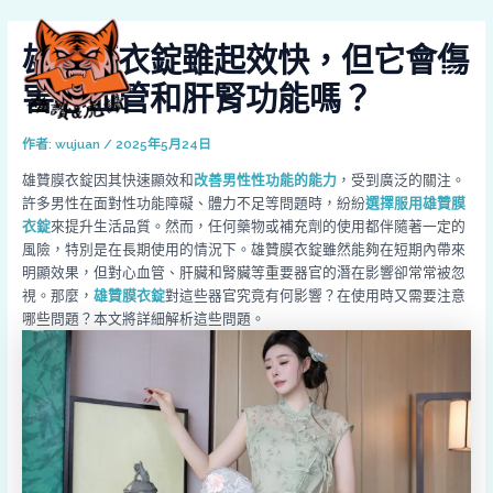
跳
Post
MAI
至
navigation
雄贊膜衣錠雖起效快，但它會傷
MEN
主
要
害心血管和肝腎功能嗎？
內
容
作者:
wujuan
/
2025年5月24日
雄贊膜衣錠因其快速顯效和
改善男性性功能的能力
，受到廣泛的關注。
許多男性在面對性功能障礙、體力不足等問題時，紛紛
選擇服用雄贊膜
衣錠
來提升生活品質。然而，任何藥物或補充劑的使用都伴隨著一定的
風險，特別是在長期使用的情況下。雄贊膜衣錠雖然能夠在短期內帶來
明顯效果，但對心血管、肝臟和腎臟等重要器官的潛在影響卻常常被忽
視。那麼，
雄贊膜衣錠
對這些器官究竟有何影響？在使用時又需要注意
哪些問題？本文將詳細解析這些問題。