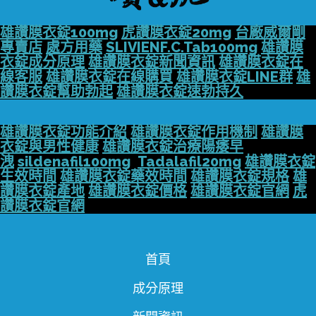
雄讚膜衣錠100mg
虎讚膜衣錠20mg
台廠威爾剛
專賣店
處方用藥
SLIVIENF.C.Tab100mg
雄讚膜
衣錠成分原理
雄讚膜衣錠新聞資訊
雄讚膜衣錠在
線客服
雄讚膜衣錠在線購買
雄讚膜衣錠LINE群
雄
讚膜衣錠幫助勃起
雄讚膜衣錠速勃持久
雄讚膜衣錠功能介紹
雄讚膜衣錠作用機制
雄讚膜
衣錠與男性健康
雄讚膜衣錠治療陽痿早
洩
sildenafil100mg
Tadalafil20mg
雄讚膜衣錠
生效時間
雄讚膜衣錠藥效時間
雄讚膜衣錠規格
雄
讚膜衣錠產地
雄讚膜衣錠價格
雄讚膜衣錠官網
虎
讚膜衣錠官網
首頁
成分原理