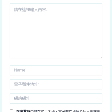
請
在
這
裡
輸
入
內
容...
Name*
電
子
郵
網
件
站
地
網
址
址
在
瀏覽器
中儲存顯示名稱、電子郵件地址及個人網站網
*