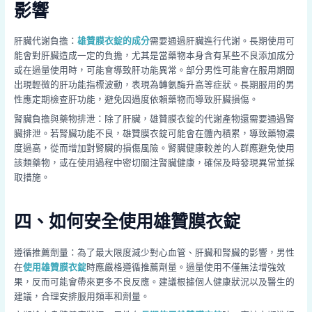
影響
肝臟代謝負擔：
雄贊膜衣錠的成分
需要通過肝臟進行代謝。長期使用可
能會對肝臟造成一定的負擔，尤其是當藥物本身含有某些不良添加成分
或在過量使用時，可能會導致肝功能異常。部分男性可能會在服用期間
出現輕微的肝功能指標波動，表現為轉氨酶升高等症狀。長期服用的男
性應定期檢查肝功能，避免因過度依賴藥物而導致肝臟損傷。
腎臟負擔與藥物排泄：除了肝臟，雄贊膜衣錠的代謝產物還需要通過腎
臟排泄。若腎臟功能不良，雄贊膜衣錠可能會在體內積累，導致藥物濃
度過高，從而增加對腎臟的損傷風險。腎臟健康較差的人群應避免使用
該類藥物，或在使用過程中密切關注腎臟健康，確保及時發現異常並採
取措施。
四、如何安全使用雄贊膜衣錠
遵循推薦劑量：為了最大限度減少對心血管、肝臟和腎臟的影響，男性
在
使用雄贊膜衣錠
時應嚴格遵循推薦劑量。過量使用不僅無法增強效
果，反而可能會帶來更多不良反應。建議根據個人健康狀況以及醫生的
建議，合理安排服用頻率和劑量。