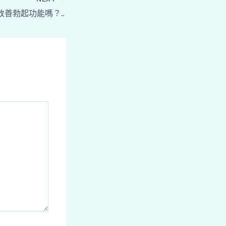
雄贊膜衣錠能有效改善勃起功能嗎？長期使用的安全性如何？