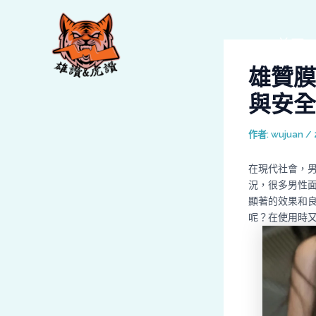
跳
Post
至
navigation
主
首頁
要
雄贊膜
內
容
與安全
作者:
wujuan
/
在現代社會，
況，很多男性
顯著的效果和
呢？在使用時