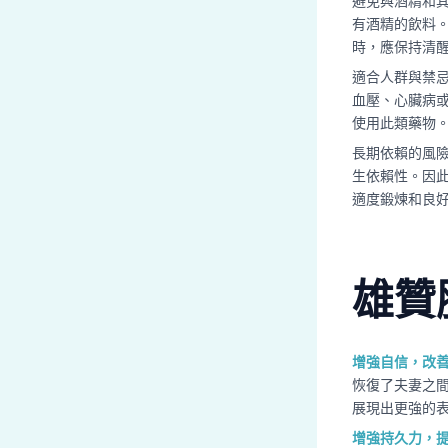
避免與酒精和
有酒精的飲料
時，應保持清
適合人群與禁
血壓、心臟病
使用此類藥物
長期依賴的風
生依賴性。因
適度鍛煉和良
雄贊
增強自信，改
恢復了夫妻之
展現出更強的
增強持久力，