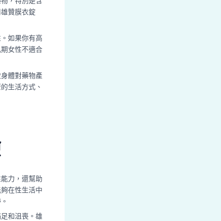
藥物，特別是含
用雄贊膜衣錠
性。如果你有高
乳期女性不適合
致身體對藥物產
康的生活方式、
驗
性能力，還幫助
能夠在性生活中
帶。
滿足和沮喪。雄