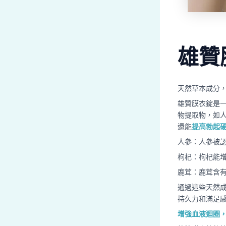
雄贊
天然草本成分
雄贊膜衣錠是
物提取物，如
還能
提高勃起
人參：人參被
枸杞：枸杞能
鹿茸：鹿茸含
通過這些天然
持久力和滿足
增強血液迴圈