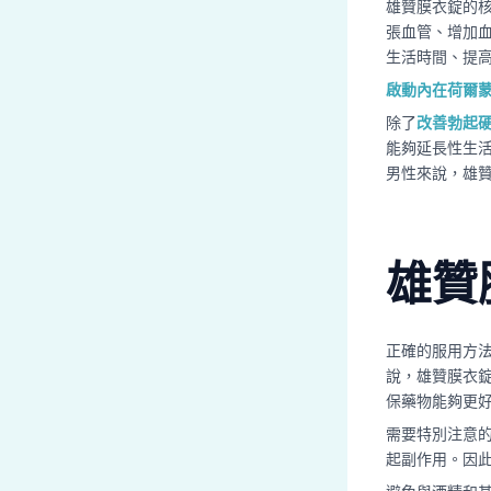
雄贊膜衣錠的
張血管、增加
生活時間、提
啟動內在荷爾
除了
改善勃起
能夠延長性生
男性來說，雄
雄贊
正確的服用方
說，雄贊膜衣錠
保藥物能夠更
需要特別注意
起副作用。因