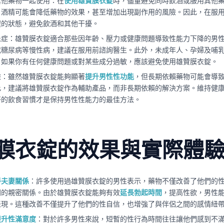
其他藥物一起使用：在
使用雄贊膜衣錠
時，儘量避免同時飲酒或服用其他
。酒精可能會降低藥物的效果，甚至增加出現副作用的風險。因此，在服
醒的狀態，避免飲酒和其他干擾。
忌症：雄贊膜衣錠適合那些因年齡、壓力或健康問題導致性能力下降的男
或糖尿病等慢性病，建議在服用前諮詢醫生。此外，未成年人、孕婦及哺
。如果你有任何健康問題或對某些成分過敏，應該避免使用雄贊膜衣錠。
險：雖然雄贊膜衣錠能夠顯著
提升男性性功能
，但長期依賴藥物可能會導
此，建議將雄贊膜衣錠作為輔助產品，而非長期依賴的解決方案。維持健
好的飲食習慣才是保持男性性能力的最佳方法。
膜衣錠的效果與實際體
善夫妻關係
：許多使用過雄贊膜衣錠的男性表示，藥物不僅改善了他們的
間的親密關係。由於雄贊膜衣錠能夠有效
延長勃起時間
，提高性欲，男性
表現。這種改善不僅提升了他們的性自信，也增強了與伴侶之間的感情紐
提升性滿意度
：對於許多男性來說，短暫的性行為時間往往讓他們感到不