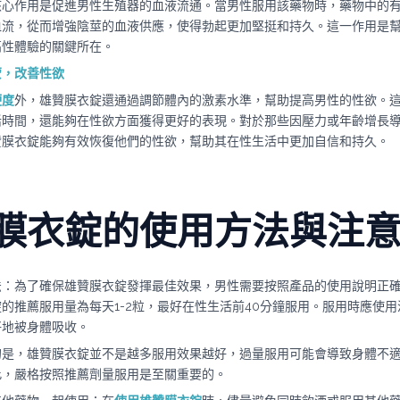
核心作用是促進男性生殖器的血液流通。當男性服用該藥物時，藥物中的
血流，從而增強陰莖的血液供應，使得勃起更加堅挺和持久。這一作用是
高性體驗的關鍵所在。
蒙，改善性欲
硬度
外，雄贊膜衣錠還通過調節體內的激素水準，幫助提高男性的性欲。
活時間，還能夠在性欲方面獲得更好的表現。對於那些因壓力或年齡增長
贊膜衣錠能夠有效恢復他們的性欲，幫助其在性生活中更加自信和持久。
膜衣錠的使用方法與注
法：為了確保雄贊膜衣錠發揮最佳效果，男性需要按照產品的使用說明正
的推薦服用量為每天1-2粒，最好在性生活前40分鐘服用。服用時應使
好地被身體吸收。
的是，雄贊膜衣錠並不是越多服用效果越好，過量服用可能會導致身體不
此，嚴格按照推薦劑量服用是至關重要的。