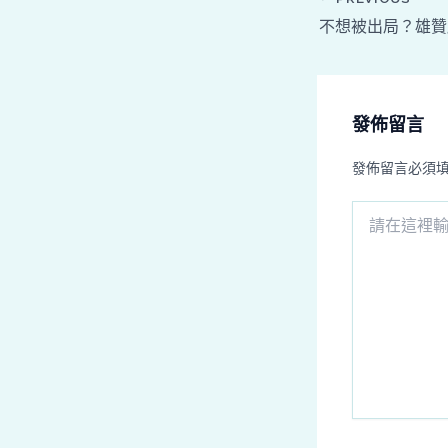
發佈留言
發佈留言必須
請
在
這
裡
輸
入
內
容...