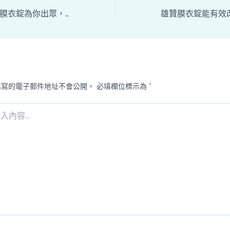
不想被出局？雄贊膜衣錠為你出眾，提升男性自信與健康！
填寫的電子郵件地址不會公開。
必填欄位標示為
*