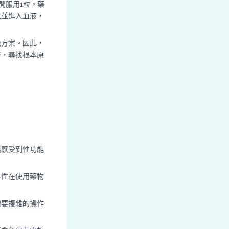
間服用1粒。藥
收並進入血液，
決方案。因此，
醫，尋找根本原
能感受到性功能
男性在使用藥物
需要複雜的操作