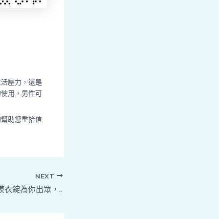
生活壓力，還是
的使用，男性可
夠幫助您重拾信
NEXT
不想被出局？雄贊膜衣錠為你出眾，提升男性自信與健康！