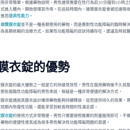
用非常簡單。根據藥物說明，男性通常需要在性行為前30分鐘到1小時之
方式進入體內，開始發揮其作用。在這段時間內，雄贊膜衣錠會被迅速吸
，進而
提高性能力
。
，
雄贊膜衣錠
並不是一種長期使用的藥物，而是應對性功能障礙的臨時解
作為長期依賴的治療方式。如果性功能障礙的症狀持續存在，建議及時就
。
膜衣錠的優勢
贊膜衣錠的最大優勢之一就是它的快速見效性。男性在服用藥物後不久就
於那些面臨性功能障礙的男性來說，無疑是一種非常便捷的解決方式。
贊膜衣錠通過其膜衣設計確保藥物能夠持續釋放，從而提供持久的效果。
在短期內恢復性功能，還能享受到較長時間的性滿足感。
贊膜衣錠
的使用方式非常簡便。男性只需要按照推薦的劑量服用即可，不
。藥物的便捷性使其成為很多男性解決性功能障礙問題的首選。