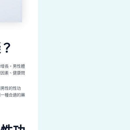
礙？
的增長，男性體
理因素、健康問
到男性的性功
到一種合適的藥