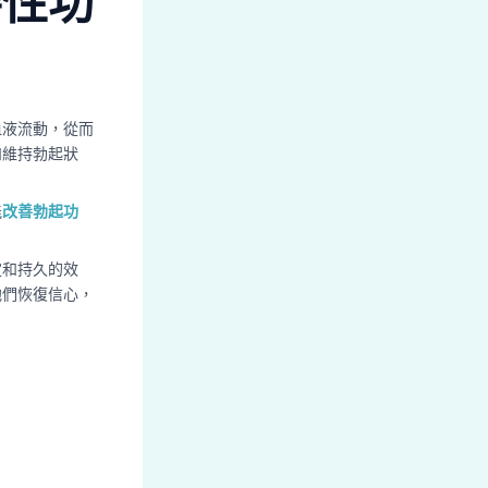
善性功
血液流動，從而
和維持勃起狀
能
改善勃起功
定和持久的效
他們恢復信心，