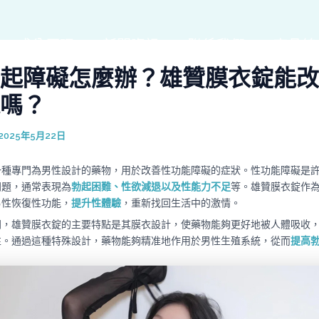
成分原理
新聞資訊
聯係我們
商品線
起障礙怎麼辦？雄贊膜衣錠能改
嗎？
2025年5月22日
一種專門為男性設計的藥物，用於改善性功能障礙的症狀。性功能障礙是
問題，通常表現為
勃起困難、性欲減退以及性能力不足
等。雄贊膜衣錠作
男性恢復性功能，
提升性體驗
，重新找回生活中的激情。
同，雄贊膜衣錠的主要特點是其膜衣設計，使藥物能夠更好地被人體吸收
性。通過這種特殊設計，藥物能夠精准地作用於男性生殖系統，從而
提高