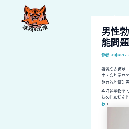
跳
Post
至
navigation
主
首頁
要
男性勃
內
容
能問題
作者:
wujuan
/
雄贊膜衣錠是
中面臨的常見
夠有效地幫助
與許多藥物不
持久性和穩定
欲
。