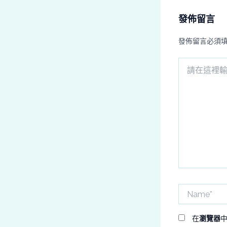
發佈留言
發佈留言必須
請
在
這
裡
輸
入
內
容...
Name*
在
瀏覽器