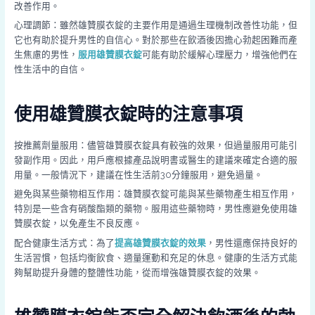
改善作用。
心理調節：雖然雄贊膜衣錠的主要作用是通過生理機制改善性功能，但
它也有助於提升男性的自信心。對於那些在飲酒後因擔心勃起困難而產
生焦慮的男性，
服用雄贊膜衣錠
可能有助於緩解心理壓力，增強他們在
性生活中的自信。
使用雄贊膜衣錠時的注意事項
按推薦劑量服用：儘管雄贊膜衣錠具有較強的效果，但過量服用可能引
發副作用。因此，用戶應根據產品說明書或醫生的建議來確定合適的服
用量。一般情況下，建議在性生活前30分鐘服用，避免過量。
避免與某些藥物相互作用：雄贊膜衣錠可能與某些藥物產生相互作用，
特別是一些含有硝酸酯類的藥物。服用這些藥物時，男性應避免使用雄
贊膜衣錠，以免產生不良反應。
配合健康生活方式：為了
提高雄贊膜衣錠的效果
，男性還應保持良好的
生活習慣，包括均衡飲食、適量運動和充足的休息。健康的生活方式能
夠幫助提升身體的整體性功能，從而增強雄贊膜衣錠的效果。