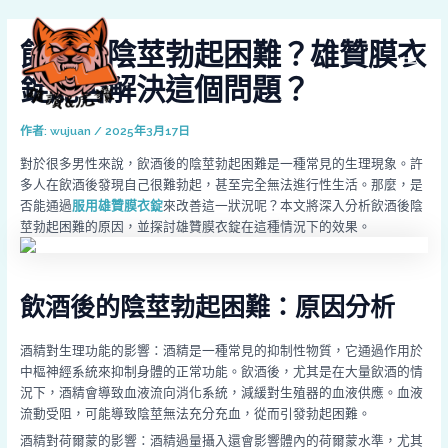
跳
Post
MAI
至
navigation
飲酒後陰莖勃起困難？雄贊膜衣
MEN
主
要
錠能否解決這個問題？
內
容
作者:
wujuan
/
2025年3月17日
對於很多男性來說，飲酒後的陰莖勃起困難是一種常見的生理現象。許
多人在飲酒後發現自己很難勃起，甚至完全無法進行性生活。那麼，是
否能通過
服用雄贊膜衣錠
來改善這一狀況呢？本文將深入分析飲酒後陰
莖勃起困難的原因，並探討雄贊膜衣錠在這種情況下的效果。
飲酒後的陰莖勃起困難：原因分析
酒精對生理功能的影響：酒精是一種常見的抑制性物質，它通過作用於
中樞神經系統來抑制身體的正常功能。飲酒後，尤其是在大量飲酒的情
況下，酒精會導致血液流向消化系統，減緩對生殖器的血液供應。血液
流動受阻，可能導致陰莖無法充分充血，從而引發勃起困難。
酒精對荷爾蒙的影響：酒精過量攝入還會影響體內的荷爾蒙水準，尤其