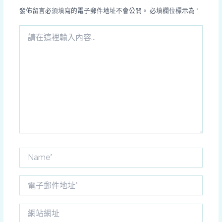
發佈留言必須填寫的電子郵件地址不會公開。
必填欄位標示為
*
請
在
這
裡
輸
入
內
容...
Name*
電
子
郵
網
件
站
地