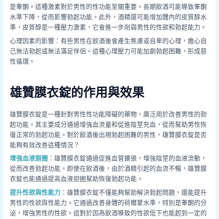
是睾酮。這種激素對於男性的性功能至關重要。長期飲酒可能導致睾酮
水準下降，從而影響勃起功能。此外，酒精還可能增加體內的皮質醇水
準，皮質醇是一種壓力激素，它會進一步削弱男性的性欲和勃起能力。
心理因素的影響：有些男性在飲酒後會產生焦慮或自卑的心理，擔心自
己無法勃起或無法滿足伴侶。這種心理壓力可能加劇勃起困難，形成惡
性循環。
雄贊膜衣錠的作用與效果
雄贊膜衣錠是一種針對男性性功能障礙的藥物，廣泛用於改善男性的勃
起功能。其主要成分通過增強血流量和促進陰莖充血，從而幫助男性恢
復正常的勃起功能。對於飲酒後出現勃起困難的男性，雄贊膜衣錠是否
能夠有效改善這種情況？
增強血液迴圈
：雄贊膜衣錠通過促進血管擴張，增強陰莖的血液流動，
從而改善勃起功能。即使在飲酒後，由於酒精引起的血流不暢，雄贊膜
衣錠也能通過提高血液迴圈幫助恢復勃起功能。
提升性欲與性能力
：雄贊膜衣錠不僅能夠幫助解決勃起問題，還能提升
男性的性欲與性能力。它通過改善身體的荷爾蒙水準，特別是睾酮的分
泌，增強男性的性欲。這對於因為飲酒導致的性欲低下也能起到一定的