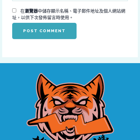
網
址
址
在
瀏覽器
中儲存顯示名稱、電子郵件地址及個人網站網
*
址，以供下次發佈留言時使用。