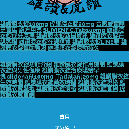
雄讚膜衣錠100mg
虎讚膜衣錠20mg
台廠威爾剛
專賣店
處方用藥
SLIVIENF.C.Tab100mg
雄讚膜
衣錠成分原理
雄讚膜衣錠新聞資訊
雄讚膜衣錠在
線客服
雄讚膜衣錠在線購買
雄讚膜衣錠LINE群
雄
讚膜衣錠幫助勃起
雄讚膜衣錠速勃持久
雄讚膜衣錠功能介紹
雄讚膜衣錠作用機制
雄讚膜
衣錠與男性健康
雄讚膜衣錠治療陽痿早
洩
sildenafil100mg
Tadalafil20mg
雄讚膜衣錠
生效時間
雄讚膜衣錠藥效時間
雄讚膜衣錠規格
雄
讚膜衣錠產地
雄讚膜衣錠價格
雄讚膜衣錠官網
虎
讚膜衣錠官網
首頁
成分原理