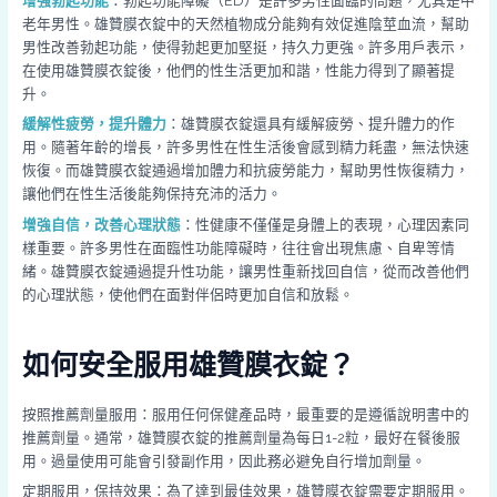
增強勃起功能
：勃起功能障礙（ED）是許多男性面臨的問題，尤其是中
老年男性。雄贊膜衣錠中的天然植物成分能夠有效促進陰莖血流，幫助
男性改善勃起功能，使得勃起更加堅挺，持久力更強。許多用戶表示，
在使用雄贊膜衣錠後，他們的性生活更加和諧，性能力得到了顯著提
升。
緩解性疲勞，提升體力
：雄贊膜衣錠還具有緩解疲勞、提升體力的作
用。隨著年齡的增長，許多男性在性生活後會感到精力耗盡，無法快速
恢復。而雄贊膜衣錠通過增加體力和抗疲勞能力，幫助男性恢復精力，
讓他們在性生活後能夠保持充沛的活力。
增強自信，改善心理狀態
：性健康不僅僅是身體上的表現，心理因素同
樣重要。許多男性在面臨性功能障礙時，往往會出現焦慮、自卑等情
緒。雄贊膜衣錠通過提升性功能，讓男性重新找回自信，從而改善他們
的心理狀態，使他們在面對伴侶時更加自信和放鬆。
如何安全服用雄贊膜衣錠？
按照推薦劑量服用：服用任何保健產品時，最重要的是遵循說明書中的
推薦劑量。通常，雄贊膜衣錠的推薦劑量為每日1-2粒，最好在餐後服
用。過量使用可能會引發副作用，因此務必避免自行增加劑量。
定期服用，保持效果：為了達到最佳效果，雄贊膜衣錠需要定期服用。