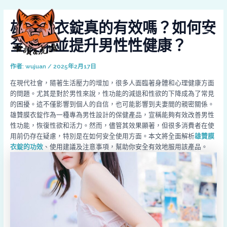
跳
Post
MAI
至
navigation
雄贊膜衣錠真的有效嗎？如何安
MEN
主
要
全使用並提升男性性健康？
內
容
作者:
wujuan
/
2025年2月17日
在現代社會，隨著生活壓力的增加，很多人面臨著身體和心理健康方面
的問題。尤其是對於男性來說，性功能的減退和性欲的下降成為了常見
的困擾。這不僅影響到個人的自信，也可能影響到夫妻間的親密關係。
雄贊膜衣錠作為一種專為男性設計的保健產品，宣稱能夠有效改善男性
性功能，恢復性欲和活力。然而，儘管其效果顯著，但很多消費者在使
用前仍存在疑慮，特別是在如何安全使用方面。本文將全面解析
雄贊膜
衣錠的功效
、使用建議及注意事項，幫助你安全有效地服用該產品。