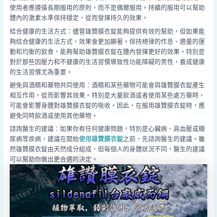
使用者應遵循長期服用的原則，而不是偶爾服用。持續的服用可以幫助
體內的激素水準保持穩定，從而發揮持久的效果。
結合健康的生活方式：儘管雄贊膜衣錠能夠提供有效的幫助，但如果能
夠結合健康的生活方式，效果會更加顯著。保持規律的作息、適量的運
動和均衡的飲食，能夠幫助雄贊膜衣錠在體內發揮更好的效果。特別是
對於那些因壓力和不健康的生活習慣導致性功能障礙的男性，養成健康
的生活習慣尤為重要。
避免與酒精和藥物共同使用：酒精和某些藥物可能會與雄贊膜衣錠產生
相互作用，從而影響其效果。特別是大量飲酒或者使用某些處方藥時，
可能會影響身體對雄贊膜衣錠的吸收。因此，在服用雄贊膜衣錠時，應
避免同時飲酒或使用其他藥物。
諮詢醫生的建議：如果你有任何健康問題，特別是心臟病、高血壓或糖
尿病等疾病，建議在開始
使用雄贊膜衣錠
之前，先諮詢醫生的建議。雖
然雄贊膜衣錠由天然成分組成，但每個人的身體狀況不同，醫生的建議
可以幫助你做出更合適的決定。