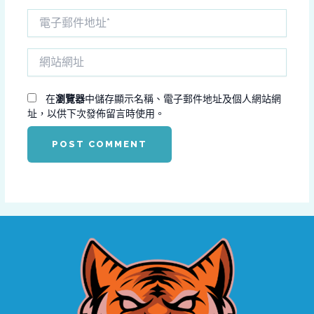
電
子
郵
網
件
站
地
網
址
址
在
瀏覽器
中儲存顯示名稱、電子郵件地址及個人網站網
*
址，以供下次發佈留言時使用。