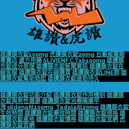
雄讚膜衣錠100mg
虎讚膜衣錠20mg
台廠威爾剛
專賣店
處方用藥
SLIVIENF.C.Tab100mg
雄讚膜
衣錠成分原理
雄讚膜衣錠新聞資訊
雄讚膜衣錠在
線客服
雄讚膜衣錠在線購買
雄讚膜衣錠LINE群
雄
讚膜衣錠幫助勃起
雄讚膜衣錠速勃持久
雄讚膜衣錠功能介紹
雄讚膜衣錠作用機制
雄讚膜
衣錠與男性健康
雄讚膜衣錠治療陽痿早
洩
sildenafil100mg
Tadalafil20mg
雄讚膜衣錠
生效時間
雄讚膜衣錠藥效時間
雄讚膜衣錠規格
雄
讚膜衣錠產地
雄讚膜衣錠價格
雄讚膜衣錠官網
虎
讚膜衣錠官網