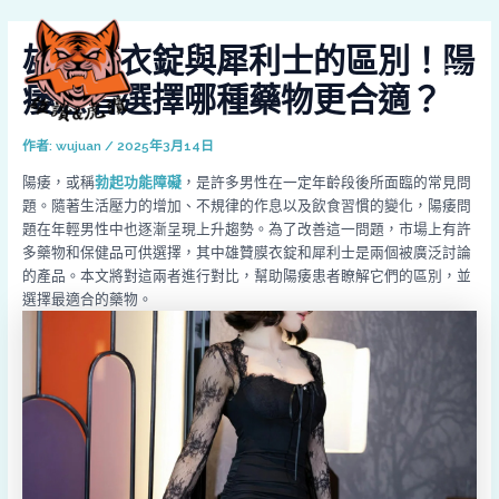
跳
Post
MAI
至
navigation
雄贊膜衣錠與犀利士的區別！陽
MEN
主
要
痿患者選擇哪種藥物更合適？
內
容
作者:
wujuan
/
2025年3月14日
陽痿，或稱
勃起功能障礙
，是許多男性在一定年齡段後所面臨的常見問
題。隨著生活壓力的增加、不規律的作息以及飲食習慣的變化，陽痿問
題在年輕男性中也逐漸呈現上升趨勢。為了改善這一問題，市場上有許
多藥物和保健品可供選擇，其中雄贊膜衣錠和犀利士是兩個被廣泛討論
的產品。本文將對這兩者進行對比，幫助陽痿患者瞭解它們的區別，並
選擇最適合的藥物。