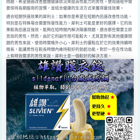
問題、希望通過改善整體健康狀況來提高性能力的男性。使用過程中需
要保持長期服用的習慣，並結合健康的生活方式來獲得最佳效果。
適合短期快速效果的犀利士：如果你是希望在短期內迅速改善性功能，
特別是在特殊場合需要恢復性能力，犀利士可能是更好的選擇。它的效
果較為迅速且強效，能夠在短時間內解決陽痿問題，適合那些需要立即
見效的男性。然而，由於它的副作用可能較大，尤其是對有其他健康問
題的男性來說，使用時需格外小心。犀利士的優點在於它的效果持續時
間長，能讓男性在較長時間內維持較好的勃起功能。對於一些在性功能
上有時效需求的男性來說，犀利士是一個較好的解決方案。