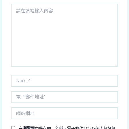
請
在
這
裡
輸
入
內
容...
Name*
電
子
郵
網
件
站
地
網
址
址
在
瀏覽器
中儲存顯示名稱、電子郵件地址及個人網站網
*