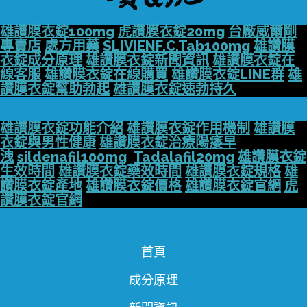
雄讚膜衣錠100mg
虎讚膜衣錠20mg
台廠威爾剛
專賣店
處方用藥
SLIVIENF.C.Tab100mg
雄讚膜
衣錠成分原理
雄讚膜衣錠新聞資訊
雄讚膜衣錠在
線客服
雄讚膜衣錠在線購買
雄讚膜衣錠LINE群
雄
讚膜衣錠幫助勃起
雄讚膜衣錠速勃持久
雄讚膜衣錠功能介紹
雄讚膜衣錠作用機制
雄讚膜
衣錠與男性健康
雄讚膜衣錠治療陽痿早
洩
sildenafil100mg
Tadalafil20mg
雄讚膜衣錠
生效時間
雄讚膜衣錠藥效時間
雄讚膜衣錠規格
雄
讚膜衣錠產地
雄讚膜衣錠價格
雄讚膜衣錠官網
虎
讚膜衣錠官網
首頁
成分原理