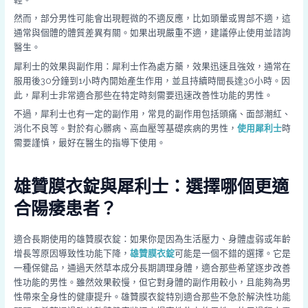
然而，部分男性可能會出現輕微的不適反應，比如頭暈或胃部不適，這
通常與個體的體質差異有關。如果出現嚴重不適，建議停止使用並諮詢
醫生。
犀利士的效果與副作用：犀利士作為處方藥，效果迅速且強效，通常在
服用後30分鐘到1小時內開始產生作用，並且持續時間長達36小時。因
此，犀利士非常適合那些在特定時刻需要迅速改善性功能的男性。
不過，犀利士也有一定的副作用，常見的副作用包括頭痛、面部潮紅、
消化不良等。對於有心髒病、高血壓等基礎疾病的男性，
使用犀利士
時
需要謹慎，最好在醫生的指導下使用。
雄贊膜衣錠與犀利士：選擇哪個更適
合陽痿患者？
適合長期使用的雄贊膜衣錠：如果你是因為生活壓力、身體虛弱或年齡
增長等原因導致性功能下降，
雄贊膜衣錠
可能是一個不錯的選擇。它是
一種保健品，通過天然草本成分長期調理身體，適合那些希望逐步改善
性功能的男性。雖然效果較慢，但它對身體的副作用較小，且能夠為男
性帶來全身性的健康提升。雄贊膜衣錠特別適合那些不急於解決性功能