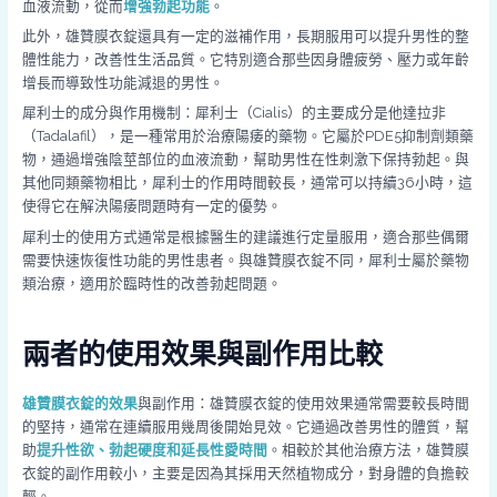
血液流動，從而
增強勃起功能
。
此外，雄贊膜衣錠還具有一定的滋補作用，長期服用可以提升男性的整
體性能力，改善性生活品質。它特別適合那些因身體疲勞、壓力或年齡
增長而導致性功能減退的男性。
犀利士的成分與作用機制：犀利士（Cialis）的主要成分是他達拉非
（Tadalafil），是一種常用於治療陽痿的藥物。它屬於PDE5抑制劑類藥
物，通過增強陰莖部位的血液流動，幫助男性在性刺激下保持勃起。與
其他同類藥物相比，犀利士的作用時間較長，通常可以持續36小時，這
使得它在解決陽痿問題時有一定的優勢。
犀利士的使用方式通常是根據醫生的建議進行定量服用，適合那些偶爾
需要快速恢復性功能的男性患者。與雄贊膜衣錠不同，犀利士屬於藥物
類治療，適用於臨時性的改善勃起問題。
兩者的使用效果與副作用比較
雄贊膜衣錠的效果
與副作用：雄贊膜衣錠的使用效果通常需要較長時間
的堅持，通常在連續服用幾周後開始見效。它通過改善男性的體質，幫
助
提升性欲、勃起硬度和延長性愛時間
。相較於其他治療方法，雄贊膜
衣錠的副作用較小，主要是因為其採用天然植物成分，對身體的負擔較
輕。