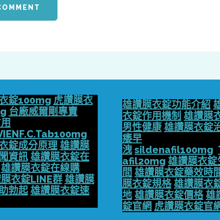
址
*
衣錠100mg
虎讚膜衣
雄讚膜衣錠功能介紹
g
台廠威爾剛專賣
衣錠作用機制
雄讚膜
方用
男性健康
雄讚膜衣錠
VIENF.C.Tab100mg
痿早
衣錠成分原理
雄讚膜
洩
sildenafil100mg
聞資訊
雄讚膜衣錠在
afil20mg
雄讚膜衣錠
雄讚膜衣錠在線購
間
雄讚膜衣錠藥效時
膜衣錠LINE群
雄讚膜
膜衣錠規格
雄讚膜衣
助勃起
雄讚膜衣錠速
地
雄讚膜衣錠價格
雄
錠官網
虎讚膜衣錠官