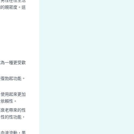
。男性在性生活
間的親密度。這
成為一種更受歡
恢復勃起功能。
，使用起來更加
生依賴性。
然衰老帶來的性
男性的性功能，
進血液流動，男