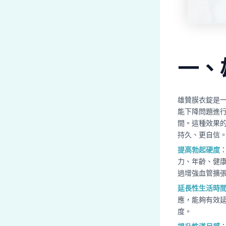
一、
雄贊膜衣錠是
能下降問題進
間。這種效果
持久、更自信
提高勃起硬度
力、年齡、健
過增強血管擴
延長性生活時
應，能夠有效
度。