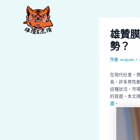
跳
Post
至
navigation
主
首頁
要
雄贊膜
內
容
勢？
作者:
wujuan
/
在現代社會，
長，許多男性
這種狀況，市
的首選。本文
度
。