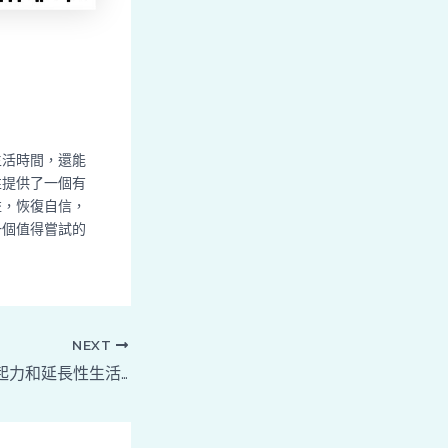
生活時間，還能
性提供了一個有
益，恢復自信，
一個值得嘗試的
NEXT
雄贊膜衣錠提高勃起力和延長性生活的秘訣是什麼？