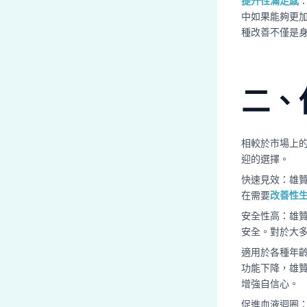
提升性滿足感
中如果能夠更
種改善不僅是
二、
相較於市場上
迎的選擇。
快速見效：雄
在需要
改善性
安全性高：雄
安全。對於大
適用於各種年
功能下降，雄
增強自信心。
促進血液迴圈