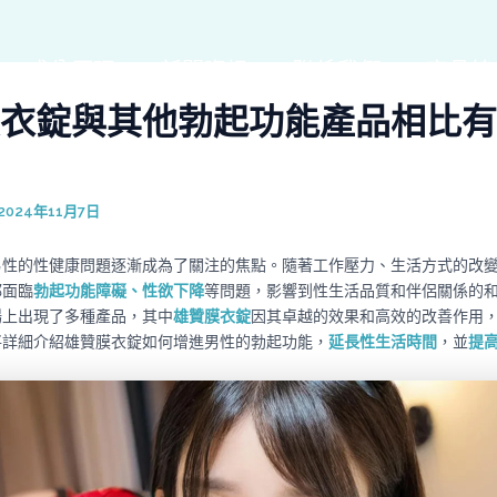
成分原理
新聞資訊
聯係我們
商品線
衣錠與其他勃起功能產品相比有
2024年11月7日
男性的性健康問題逐漸成為了關注的焦點。隨著工作壓力、生活方式的改
都面臨
勃起功能障礙、性欲下降
等問題，影響到性生活品質和伴侶關係的
場上出現了多種產品，其中
雄贊膜衣錠
因其卓越的效果和高效的改善作用
將詳細介紹雄贊膜衣錠如何增進男性的勃起功能，
延長性生活時間
，並
提