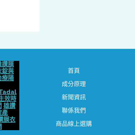
雄讚膜
首頁
衣錠與
治療陽
成分原理
Tadal
新聞資訊
生效時
間
雄讚
聯係我們
錠產
讚膜衣
商品線上選購
網