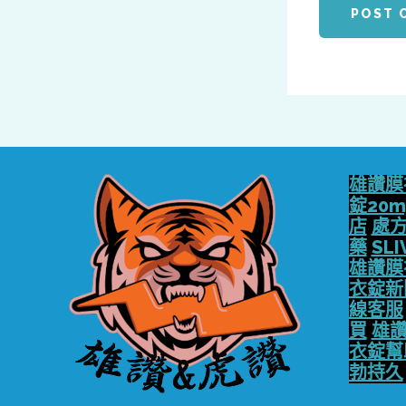
雄讚膜
錠20m
店
處
藥
SLI
雄讚膜
衣錠新
線客服
買
雄讚
衣錠幫
勃持久