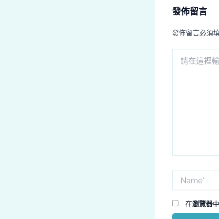
發佈留言
發佈留言必須
請
在
這
裡
輸
入
內
容...
Name*
在
瀏覽器