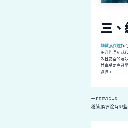
三、
雄贊膜衣錠
作
提升性滿足感
效且安全的解
並享受更高質
選擇。
PREVIOUS