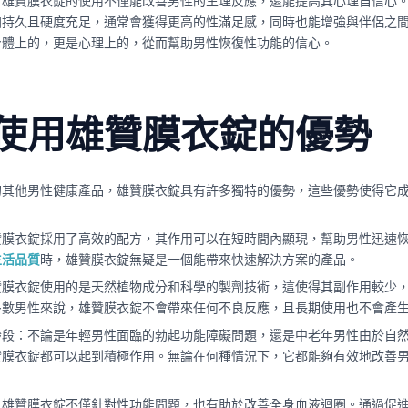
：雄贊膜衣錠的使用不僅能改善男性的生理反應，還能提高其心理自信心
加持久且硬度充足，通常會獲得更高的性滿足感，同時也能增強與伴侶之
身體上的，更是心理上的，從而幫助男性恢復性功能的信心。
使用雄贊膜衣錠的優勢
的其他男性健康產品，雄贊膜衣錠具有許多獨特的優勢，這些優勢使得它
贊膜衣錠採用了高效的配方，其作用可以在短時間內顯現，幫助男性迅速
生活品質
時，雄贊膜衣錠無疑是一個能帶來快速解決方案的產品。
贊膜衣錠使用的是天然植物成分和科學的製劑技術，這使得其副作用較少
多數男性來說，雄贊膜衣錠不會帶來任何不良反應，且長期使用也不會產
齡段：不論是年輕男性面臨的勃起功能障礙問題，還是中老年男性由於自
贊膜衣錠都可以起到積極作用。無論在何種情況下，它都能夠有效地改善
：雄贊膜衣錠不僅針對性功能問題，也有助於改善全身血液迴圈。通過促