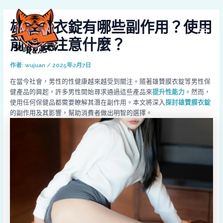
跳
Post
MAI
至
navigation
雄贊膜衣錠有哪些副作用？使用
MEN
主
要
前需要注意什麼？
內
容
作者:
wujuan
/
2025年2月7日
在當今社會，男性的性健康越來越受到關注。隨著雄贊膜衣錠等男性保
健產品的興起，許多男性開始尋求通過這些產品來
提升性能力
。然而，
使用任何保健品都需要瞭解其潛在副作用。本文將深入
探討雄贊膜衣錠
的副作用及其影響，幫助消費者做出明智的選擇。