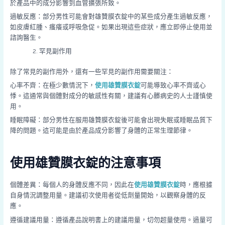
於產品中的成分影響到血管擴張所致。
過敏反應：部分男性可能會對雄贊膜衣錠中的某些成分產生過敏反應，
如皮膚紅腫、瘙癢或呼吸急促。如果出現這些症狀，應立即停止使用並
諮詢醫生。
罕見副作用
除了常見的副作用外，還有一些罕見的副作用需要關注：
心率不齊：在極少數情況下，
使用雄贊膜衣錠
可能導致心率不齊或心
悸。這通常與個體對成分的敏感性有關，建議有心髒病史的人士謹慎使
用。
睡眠障礙：部分男性在服用雄贊膜衣錠後可能會出現失眠或睡眠品質下
降的問題。這可能是由於產品成分影響了身體的正常生理節律。
使用雄贊膜衣錠的注意事項
個體差異：每個人的身體反應不同，因此在
使用雄贊膜衣錠
時，應根據
自身情況調整用量。建議初次使用者從低劑量開始，以觀察身體的反
應。
遵循建議用量：遵循產品說明書上的建議用量，切勿超量使用。過量可