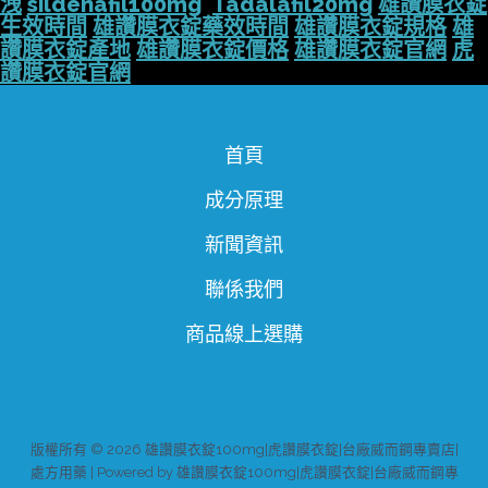
洩
sildenafil100mg
Tadalafil20mg
雄讚膜衣錠
生效時間
雄讚膜衣錠藥效時間
雄讚膜衣錠規格
雄
讚膜衣錠產地
雄讚膜衣錠價格
雄讚膜衣錠官網
虎
讚膜衣錠官網
首頁
成分原理
新聞資訊
聯係我們
商品線上選購
版權所有 © 2026 雄讚膜衣錠100mg|虎讚膜衣錠|台廠威而鋼專賣店|
處方用藥 | Powered by 雄讚膜衣錠100mg|虎讚膜衣錠|台廠威而鋼專