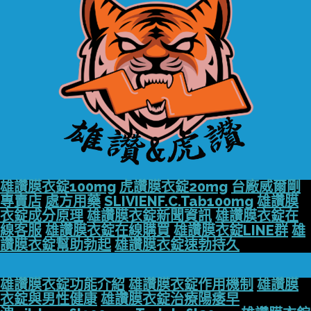
雄讚膜衣錠100mg
虎讚膜衣錠20mg
台廠威爾剛
專賣店
處方用藥
SLIVIENF.C.Tab100mg
雄讚膜
衣錠成分原理
雄讚膜衣錠新聞資訊
雄讚膜衣錠在
線客服
雄讚膜衣錠在線購買
雄讚膜衣錠LINE群
雄
讚膜衣錠幫助勃起
雄讚膜衣錠速勃持久
雄讚膜衣錠功能介紹
雄讚膜衣錠作用機制
雄讚膜
衣錠與男性健康
雄讚膜衣錠治療陽痿早