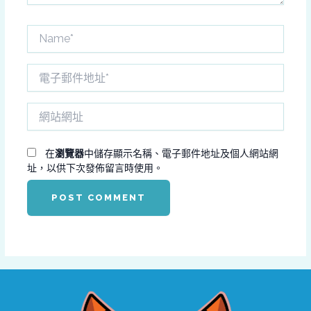
Name*
電
子
郵
網
件
站
地
網
址
址
在
瀏覽器
中儲存顯示名稱、電子郵件地址及個人網站網
*
址，以供下次發佈留言時使用。