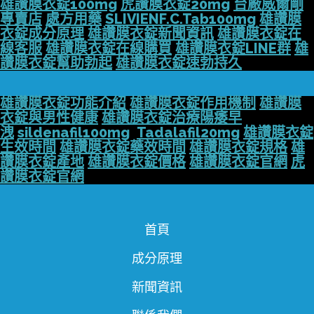
雄讚膜衣錠100mg
虎讚膜衣錠20mg
台廠威爾剛
專賣店
處方用藥
SLIVIENF.C.Tab100mg
雄讚膜
衣錠成分原理
雄讚膜衣錠新聞資訊
雄讚膜衣錠在
線客服
雄讚膜衣錠在線購買
雄讚膜衣錠LINE群
雄
讚膜衣錠幫助勃起
雄讚膜衣錠速勃持久
雄讚膜衣錠功能介紹
雄讚膜衣錠作用機制
雄讚膜
衣錠與男性健康
雄讚膜衣錠治療陽痿早
洩
sildenafil100mg
Tadalafil20mg
雄讚膜衣錠
生效時間
雄讚膜衣錠藥效時間
雄讚膜衣錠規格
雄
讚膜衣錠產地
雄讚膜衣錠價格
雄讚膜衣錠官網
虎
讚膜衣錠官網
首頁
成分原理
新聞資訊