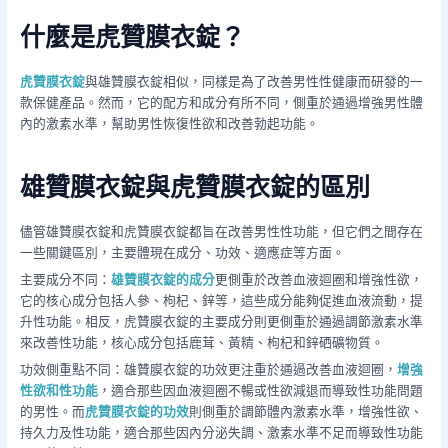
什麼是虎贊膜衣錠？
虎贊膜衣錠
與雄贊膜衣錠相似，同樣是為了改善男性性健康而研發的一
款保健產品。然而，它的配方和成分有所不同，側重於通過增強男性體
內的激素水準，幫助男性恢復性欲和改善勃起功能。
雄贊膜衣錠與虎贊膜衣錠的區別
儘管雄贊膜衣錠和虎贊膜衣錠都旨在改善男性性功能，但它們之間存在
一些關鍵區別，主要體現在成分、功效、適應症等方面。
主要成分不同：
雄贊膜衣錠的成分
更側重於改善血液迴圈和增強性欲，
它的核心成分包括人參、枸杞、鋅等，這些成分能夠促進血液流動，提
升性功能。相反，虎贊膜衣錠的主要成分則更側重於通過調節激素水準
來改善性功能，核心成分包括鹿茸、黃精、枸杞和鋅硒礦物質。
功效側重點不同：雄贊膜衣錠的功效更注重於通過改善血液迴圈，
增強
性欲和性功能
，適合那些因血液迴圈不暢或性欲減退而導致性功能問題
的男性。而
虎贊膜衣錠的功效
則側重於調節體內激素水準，增強性欲、
持久力及性功能，適合那些因內分泌失調、激素水準不足而導致性功能