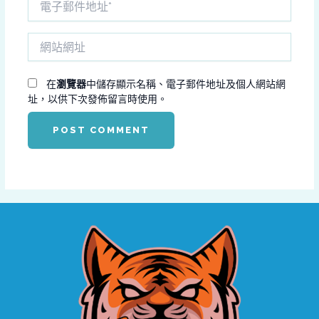
子
郵
網
件
站
地
網
址
址
在
瀏覽器
中儲存顯示名稱、電子郵件地址及個人網站網
*
址，以供下次發佈留言時使用。