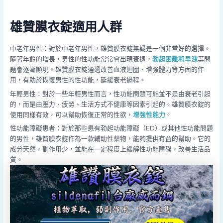
雄贊膜衣錠適用人群
中老年男性：對於中老年男性，雄贊膜衣錠無疑是一個非常好的選擇。
隨著年齡的增長，男性的性功能常常會出現衰退，
勃起困難和早洩
等問
題會逐漸顯現。雄贊膜衣錠通過改善血液迴圈、增強體力等方面的作
用，有助於恢復男性的性功能，延緩衰老過程。
年輕男性：對於一些年輕男性而言，性功能問題可能並不是由衰老引起
的，而是由壓力、疲勞、生活方式不健康等因素引起的。雄贊膜衣錠的
使用同樣有效，可以幫助恢復正常的性欲，
增強性能力
。
性功能障礙患者：對於那些患有勃起功能障礙（ED）或其他性功能問題
的男性，雄贊膜衣錠作為一款輔助性藥物，能夠提供有益的幫助。它的
成分天然，副作用少，並能在一定程度上緩解性功能障礙，改善生活品
質。