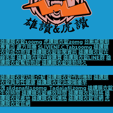
雄讚膜衣錠100mg
虎讚膜衣錠20mg
台廠威爾剛
專賣店
處方用藥
SLIVIENF.C.Tab100mg
雄讚膜
衣錠成分原理
雄讚膜衣錠新聞資訊
雄讚膜衣錠在
線客服
雄讚膜衣錠在線購買
雄讚膜衣錠LINE群
雄
讚膜衣錠幫助勃起
雄讚膜衣錠速勃持久
雄讚膜衣錠功能介紹
雄讚膜衣錠作用機制
雄讚膜
衣錠與男性健康
雄讚膜衣錠治療陽痿早
洩
sildenafil100mg
Tadalafil20mg
雄讚膜衣錠
生效時間
雄讚膜衣錠藥效時間
雄讚膜衣錠規格
雄
讚膜衣錠產地
雄讚膜衣錠價格
雄讚膜衣錠官網
虎
讚膜衣錠官網