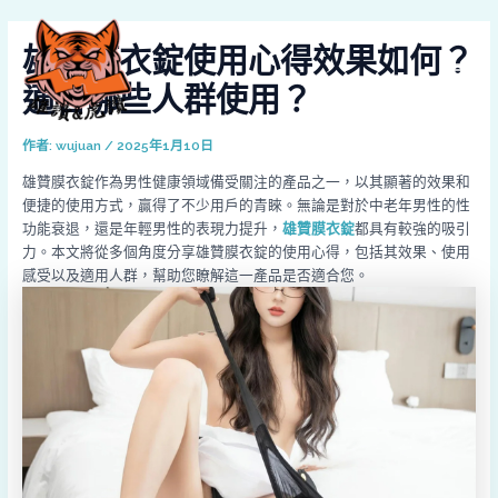
跳
Post
MAI
至
navigation
雄贊膜衣錠使用心得效果如何？
MEN
主
要
適合哪些人群使用？
內
容
作者:
wujuan
/
2025年1月10日
雄贊膜衣錠作為男性健康領域備受關注的產品之一，以其顯著的效果和
便捷的使用方式，贏得了不少用戶的青睞。無論是對於中老年男性的性
功能衰退，還是年輕男性的表現力提升，
雄贊膜衣錠
都具有較強的吸引
力。本文將從多個角度分享雄贊膜衣錠的使用心得，包括其效果、使用
感受以及適用人群，幫助您瞭解這一產品是否適合您。