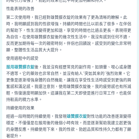
的吸引力增強了，勃起的效果也比平時更加明顯和持久。
性能表現的改善
第二次使用時，我已經對雄贊膜衣錠的效果有了更為清晰的瞭解。此
時，我明顯感到我的性欲增強，持續的時間也比以前長了很多。在伴侶
的幫助下，性生活變得更加和諧，享受的時間也比過去更長，表現得更
為自信。在使用雄贊膜衣錠後的幾次性生活中，我沒有感到任何不適，
反而更加期待每一次的親密時刻。伴侶也回饋說，感受到的變化非常明
顯，整體性生活品質大大提升。
使用過程中的感受
服用雄贊膜衣錠
後，我並沒有經歷常見的副作用，如頭暈、噁心或身體
不適等。它的藥效也非常自然，並沒有給人“突如其來的”強烈效果。它
更像是逐漸增強身體的自然機能，讓我在享受性生活時感受到更強的興
奮感和滿足感。我還注意到，使用雄贊膜衣錠後，我的疲勞感也有所減
輕，恢復速度明顯加快。這讓我在第二天即使是進行日常工作，也能保
持較高的精力水準。
持續使用的效果
經過一段時間的持續使用，我發現
雄贊膜衣錠
對性功能的改善逐漸變得
穩定，不僅僅是在服用後的幾個小時有效，而是逐漸幫助我建立起更強
的身體反應。持續使用下來，我的性欲、勃起品質和性持久力都有了顯
著提升。