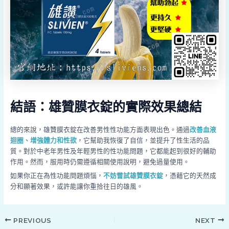
結語：雄贊膜衣錠的實際效果總結
總的來說，雄贊膜衣錠在改善男性性功能方面表現出色。通過
改善血液
迴圈、增強體力和性欲
，它幫助我恢復了自信，並提升了性生活的品
質。對於中老年男性及年輕男性的性功能問題，它都能起到很好的輔助
作用。然而，服用時仍需遵循相關使用說明，避免過量使用。
如果你正在為性功能問題煩惱，
不妨嘗試雄贊膜衣錠
，憑藉它的天然成
分和顯著效果，或許能讓你重拾往日的雄風。
PREVIOUS
NEXT