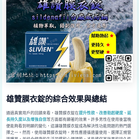
雄贊膜衣錠的綜合效果與總結
通過真實用戶的回饋來看，雄贊膜衣錠在
提升性欲、改善勃起硬度、延
長持久度以及增強自信
等方面都有顯著的效果。許多男性在使用後當晚
便能夠看到明顯的變化，這讓雄贊膜衣錠成為解決性功能問題的熱門選
擇之一。然而，使用雄贊膜衣錠時，男性應遵循適量使用、選擇正規管
道購買，並結合健康的生活習慣和心理調節，才能確保其效果的持久性