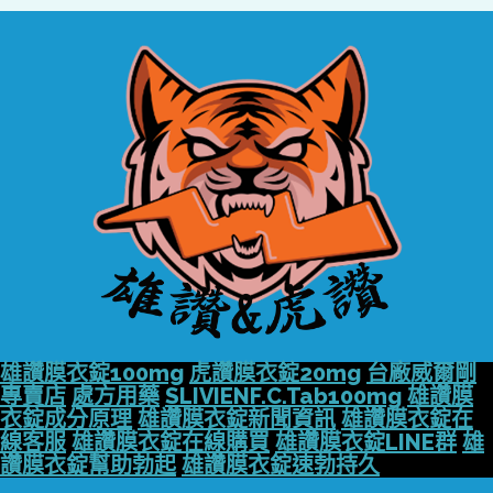
雄讚膜衣錠100mg
虎讚膜衣錠20mg
台廠威爾剛
專賣店
處方用藥
SLIVIENF.C.Tab100mg
雄讚膜
衣錠成分原理
雄讚膜衣錠新聞資訊
雄讚膜衣錠在
線客服
雄讚膜衣錠在線購買
雄讚膜衣錠LINE群
雄
讚膜衣錠幫助勃起
雄讚膜衣錠速勃持久