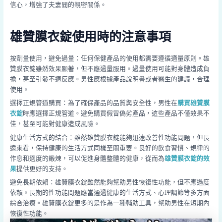
信心，增強了夫妻間的親密關係。
雄贊膜衣錠使用時的注意事項
按劑量使用，避免過量：任何保健產品的使用都需要遵循適量原則。雄
贊膜衣錠雖然效果顯著，但不應過量服用。過量使用可能對身體造成負
擔，甚至引發不適反應。男性應根據產品說明書或者醫生的建議，合理
使用。
選擇正規管道購買：為了確保產品的品質與安全性，男性在
購買雄贊膜
衣錠
時應選擇正規管道。避免購買假冒偽劣產品，這些產品不僅效果不
佳，甚至可能對健康造成風險。
健康生活方式的結合：雖然雄贊膜衣錠能夠迅速改善性功能問題，但長
遠來看，保持健康的生活方式同樣至關重要。良好的飲食習慣、規律的
作息和適度的鍛煉，可以促進身體整體的健康，從而為
雄贊膜衣錠的效
果
提供更好的支持。
避免長期依賴：雄贊膜衣錠雖然能夠幫助男性恢復性功能，但不應過度
依賴。長期的性功能問題應當通過健康的生活方式、心理調節等多方面
綜合治療。雄贊膜衣錠更多的是作為一種輔助工具，幫助男性在短期內
恢復性功能。