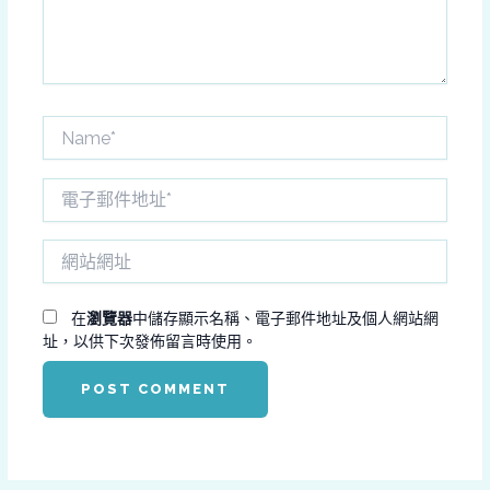
容...
Name*
電
子
郵
網
件
站
地
網
址
址
在
瀏覽器
中儲存顯示名稱、電子郵件地址及個人網站網
*
址，以供下次發佈留言時使用。