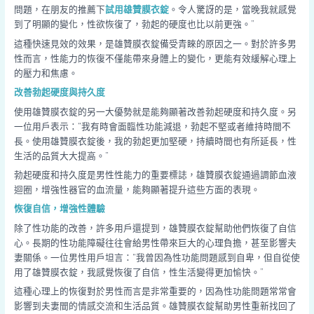
問題，在朋友的推薦下
試用雄贊膜衣錠
。令人驚訝的是，當晚我就感覺
到了明顯的變化，性欲恢復了，勃起的硬度也比以前更強。”
這種快速見效的效果，是雄贊膜衣錠備受青睞的原因之一。對於許多男
性而言，性能力的恢復不僅能帶來身體上的變化，更能有效緩解心理上
的壓力和焦慮。
改善勃起硬度與持久度
使用雄贊膜衣錠的另一大優勢就是能夠顯著改善勃起硬度和持久度。另
一位用戶表示：“我有時會面臨性功能減退，勃起不堅或者維持時間不
長。使用雄贊膜衣錠後，我的勃起更加堅硬，持續時間也有所延長，性
生活的品質大大提高。”
勃起硬度和持久度是男性性能力的重要標誌，雄贊膜衣錠通過調節血液
迴圈，增強性器官的血流量，能夠顯著提升這些方面的表現。
恢復自信，增強性體驗
除了性功能的改善，許多用戶還提到，雄贊膜衣錠幫助他們恢復了自信
心。長期的性功能障礙往往會給男性帶來巨大的心理負擔，甚至影響夫
妻關係。一位男性用戶坦言：“我曾因為性功能問題感到自卑，但自從使
用了雄贊膜衣錠，我感覺恢復了自信，性生活變得更加愉快。”
這種心理上的恢復對於男性而言是非常重要的，因為性功能問題常常會
影響到夫妻間的情感交流和生活品質。雄贊膜衣錠幫助男性重新找回了