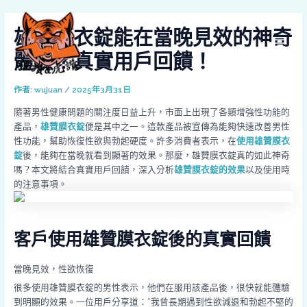
跳
Post
MAI
至
navigation
雄贊膜衣錠能在當晚見效的神奇
MEN
主
要
體驗？真實用戶回饋！
內
容
作者:
wujuan
/
2025年3月31日
隨著男性健康問題的關注度日益上升，市面上出現了各類增強性功能的
產品，
雄贊膜衣錠
便是其中之一。這款產品被宣傳為能夠快速改善男性
性功能，幫助恢復性欲與勃起硬度。許多消費者表示，在
使用雄贊膜衣
錠
後，能夠在當晚就看到顯著的效果。那麼，雄贊膜衣錠真的如此神奇
嗎？本文將結合真實用戶回饋，深入分析
雄贊膜衣錠的效果
以及使用時
的注意事項。
客戶使用雄贊膜衣錠後的真實回饋
當晚見效，性欲恢復
很多使用雄贊膜衣錠的男性表示，他們在服用該產品後，很快就能體驗
到明顯的效果。一位用戶分享道：“我曾長期遇到性欲減退和勃起不堅的