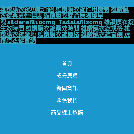
雄讚膜衣錠功能介紹
雄讚膜衣錠作用機制
雄讚膜
衣錠與男性健康
雄讚膜衣錠治療陽痿早
洩
sildenafil100mg
Tadalafil20mg
雄讚膜衣錠
生效時間
雄讚膜衣錠藥效時間
雄讚膜衣錠規格
雄
讚膜衣錠產地
雄讚膜衣錠價格
雄讚膜衣錠官網
虎
讚膜衣錠官網
首頁
成分原理
新聞資訊
聯係我們
商品線上選購