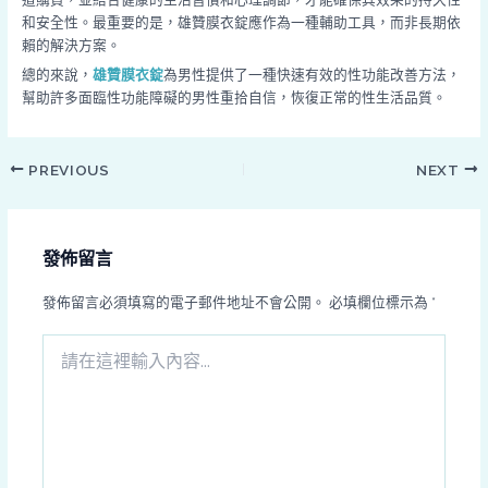
和安全性。最重要的是，雄贊膜衣錠應作為一種輔助工具，而非長期依
賴的解決方案。
總的來說，
雄贊膜衣錠
為男性提供了一種快速有效的性功能改善方法，
幫助許多面臨性功能障礙的男性重拾自信，恢復正常的性生活品質。
PREVIOUS
NEXT
發佈留言
發佈留言必須填寫的電子郵件地址不會公開。
必填欄位標示為
*
請
在
這
裡
輸
入
內