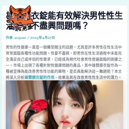
跳
Post
MAI
至
navigation
雄贊膜衣錠能有效解決男性性生
MEN
主
要
活中的不盡興問題嗎？
內
容
作者:
wujuan
/
2025年4月27日
男性的性健康一直是一個備受關注的話題，尤其是許多男性在性生活中
常常面臨各種性功能問題。性愛不盡興，即男性在性生活過程中未能完
全滿足自己或伴侶的性需求，已經成為現代社會男性普遍面臨的困擾之
一。市場上出現了各種針對性健康問題的產品，其中雄贊膜衣錠作為一
種被宣傳為能改善男性性功能的藥物，是否真能解決這一難題呢？本文
將深入分析
雄贊膜衣錠的作用
、效果及其在改善男性性生活中的潛力。