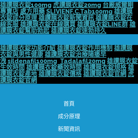
雄讚膜衣錠100mg
虎讚膜衣錠20mg
台廠威爾剛
專賣店
處方用藥
SLIVIENF.C.Tab100mg
雄讚膜
衣錠成分原理
雄讚膜衣錠新聞資訊
雄讚膜衣錠在
線客服
雄讚膜衣錠在線購買
雄讚膜衣錠LINE群
雄
讚膜衣錠幫助勃起
雄讚膜衣錠速勃持久
雄讚膜衣錠功能介紹
雄讚膜衣錠作用機制
雄讚膜
衣錠與男性健康
雄讚膜衣錠治療陽痿早
洩
sildenafil100mg
Tadalafil20mg
雄讚膜衣錠
生效時間
雄讚膜衣錠藥效時間
雄讚膜衣錠規格
雄
讚膜衣錠產地
雄讚膜衣錠價格
雄讚膜衣錠官網
虎
讚膜衣錠官網
首頁
成分原理
新聞資訊