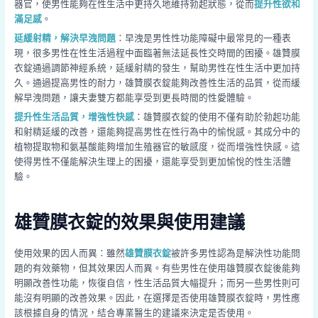
器官，使男性能夠在性生活中更持久地維持勃起狀態，從而
提升性欲和
滿足感
。
延緩射精，解決早洩問題
：早洩是男性性功能障礙中最常見的一種表
現，很多男性在性生活過程中面臨著無法延長性交時間的困擾。雄贊膜
衣錠通過調節神經系統，延緩射精的發生，幫助男性在性生活中更加持
久。通過提高男性的耐力，雄贊膜衣錠能夠改善性生活的品質，從而緩
解早洩問題，讓夫妻雙方都能享受到更長時間的性愛體驗。
提升性生活品質，增強性快感
：雄贊膜衣錠的使用不僅有助於勃起功能
和射精延緩的改善，還能夠提高男性在性行為中的愉悅感。其成分中的
植物提取物和氨基酸能夠增加生殖器官的敏感度，從而增強性快感。這
使得男性不僅能解決生理上的困擾，還能享受到更加愉悅的性生活體
驗。
雄贊膜衣錠的效果與使用建議
使用效果的因人而異：雖然
雄贊膜衣錠
被許多男性認為是解決性功能問
題的有效藥物，但其效果因人而異。有些男性在使用雄贊膜衣錠後能夠
明顯改善性功能，恢復自信，性生活品質大幅提升；而另一些男性則可
能沒有明顯的改善效果。因此，在選擇是否使用雄贊膜衣錠時，男性應
該根據自身的情況，結合專業醫生的建議來決定是否使用。