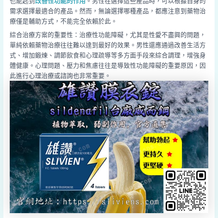
也能起到
改善性功能的作用
。男性在選擇這些產品時，可以根據自身的
需求選擇最適合的產品。然而，無論選擇哪種產品，都應注意到藥物治
療僅是輔助方式，不能完全依賴於此。
綜合治療方案的重要性：治療性功能障礙，尤其是性愛不盡興的問題，
單純依賴藥物治療往往難以達到最好的效果。男性還應通過改善生活方
式、增加鍛煉、調節飲食和心理疏導等多方面手段來綜合調理，增強身
體健康。心理問題、壓力和焦慮往往是導致性功能障礙的重要原因，因
此進行心理治療或諮詢也非常重要。