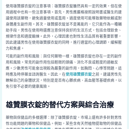
使用雄贊膜衣錠的注意事項：雄贊膜衣錠雖然具有一定的效果，但在使
用過程中也有一些注意事項。首先，男性應嚴格按照說明書或醫生的建
議使用該藥物，避免過量使用或濫用。過度使用可能導致藥物依賴或對
身體產生副作用。其次，雄贊膜衣錠並不是萬能的，它只能作為一種輔
助手段，男性在使用時還應注意保持良好的生活方式，包括合理飲食、
規律作息和適度鍛煉。此外，心理因素也對性生活品質有著重要影響，
因此建議男性在使用雄贊膜衣錠的同時，進行適當的心理調節，緩解壓
力和焦慮。
可能的副作用和風險：與任何藥物一樣，雄贊膜衣錠也存在一定的副作
用和風險。常見的副作用包括輕微的頭痛、消化不良或輕度的過敏反
應。少數男性可能會出現較為嚴重的副作用，如胸悶、心悸等問題，這
時應及時停藥並諮詢醫生。因此，在
使用雄贊膜衣錠
之前，建議男性先
瞭解自己的身體狀況，特別是是否有心髒疾病、高血壓等基礎疾病，以
免引發不必要的健康風險。
雄贊膜衣錠的替代方案與綜合治療
藥物與保健品的多樣選擇：除了雄贊膜衣錠，市場上還有許多針對男性
性功能問題的藥物和保健品。例如，某些含有天然植物提取物的保健品