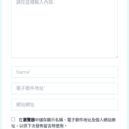
在
這
裡
輸
入
內
容...
Name*
電
子
郵
網
件
站
地
網
址
址
在
瀏覽器
中儲存顯示名稱、電子郵件地址及個人網站網
*
址，以供下次發佈留言時使用。