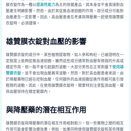
膜衣錠作為一種以
提高性能力
為主的保健產品，其本身並不會直接對血
壓產生明顯影響。然而，由於其促進血液迴圈的作用，部分成分可能對
血壓產生一定影響。因此，高血壓患者在考慮與降壓藥一起使用雄贊膜
衣錠時，必須謹慎。
雄贊膜衣錠對血壓的影響
雄贊膜衣錠的成分中，某些植物提取物，如人參和枸杞，已被證明在一
定程度上能夠促進血液迴圈。雖然這些成分通常對血壓有微弱的升高或
穩定作用，但一般不會引起劇烈波動。大部分男性在正常劑量下
使用雄
贊膜衣錠
，並不會出現血壓異常波動。然而，對於高血壓患者來說，由
於降壓藥物已經在控制血壓，任何額外的血液迴圈促進作用都可能引發
輕微的波動。因此，在使用雄贊膜衣錠時，需要特別注意監測血壓，確
保血壓保持在穩定範圍內。
與降壓藥的潛在相互作用
雄贊膜衣錠與降壓藥的潛在相互作用相對較少，但一些藥物之間的相互
作用可能會影響治療效果。例如，如果同時使用雄贊膜衣錠和某些降壓