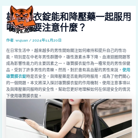
跳
Post
MAI
至
navigation
雄贊膜衣錠能和降壓藥一起服用
MEN
主
要
嗎？需要注意什麼？
內
容
作者:
wujuan
/
2024年11月20日
在日常生活中，越來越多的男性開始關注如何維持和提升自己的性功
能，特別是在中老年男性群體中，雄性激素水準下降、血液迴圈問題等
成為影響性能力的主要因素之一。雄贊膜衣錠作為一種常見的男性保健
品，受到了許多男性的青睞。然而，對於患有高血壓的男性來說，
使用
雄贊膜衣錠
時是否安全，與降壓藥是否能夠同時服用，成為了他們關心
的一個問題。本文將深入探討雄贊膜衣錠的作用機制、使用注意事項以
及與降壓藥同服時的安全性，幫助您更好地理解如何在保證安全的情況
下使用雄贊膜衣錠。