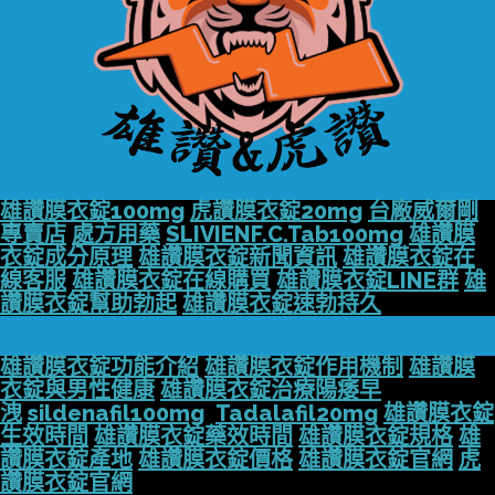
雄讚膜衣錠100mg
虎讚膜衣錠20mg
台廠威爾剛
專賣店
處方用藥
SLIVIENF.C.Tab100mg
雄讚膜
衣錠成分原理
雄讚膜衣錠新聞資訊
雄讚膜衣錠在
線客服
雄讚膜衣錠在線購買
雄讚膜衣錠LINE群
雄
讚膜衣錠幫助勃起
雄讚膜衣錠速勃持久
雄讚膜衣錠功能介紹
雄讚膜衣錠作用機制
雄讚膜
衣錠與男性健康
雄讚膜衣錠治療陽痿早
洩
sildenafil100mg
Tadalafil20mg
雄讚膜衣錠
生效時間
雄讚膜衣錠藥效時間
雄讚膜衣錠規格
雄
讚膜衣錠產地
雄讚膜衣錠價格
雄讚膜衣錠官網
虎
讚膜衣錠官網