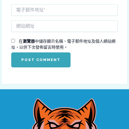
電
子
郵
網
件
站
地
網
址
址
在
瀏覽器
中儲存顯示名稱、電子郵件地址及個人網站網
*
址，以供下次發佈留言時使用。