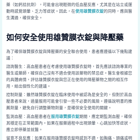
藥（如鈣拮抗劑），可能會出現輕微的低血壓反應，尤其是在站立或運
動時感覺頭暈、乏力等症狀。因此，在
使用雄贊膜衣錠
的同時，應與醫
生溝通，確保安全。
如何安全使用雄贊膜衣錠與降壓藥
為了確保雄贊膜衣錠與降壓藥的安全聯合使用，患者應遵循以下幾點建
議：
諮詢醫生：高血壓患者在考慮使用雄贊膜衣錠時，首先應該諮詢專業的
醫生或藥師，確保自己沒有不適合使用該藥物的禁忌症。醫生會根據您
的具體病情，評估雄贊膜衣錠與您正在使用的降壓藥物之間的相互作
用，給出個性化的建議。
控制劑量：雖然雄贊膜衣錠在臨床使用中被認為是安全的，但對於高血
壓患者來說，過量服用可能會引發一些不必要的風險。遵循說明書的推
薦劑量，避免自行調整藥物劑量，是確保安全使用的關鍵。
監測血壓：高血壓患者在
服用雄贊膜衣錠
期間，應定期監測血壓，確保
其穩定在正常範圍內。如果在服藥過程中出現頭暈、心跳加快等症狀，
應立即停藥並就醫。
留意不良反應：如果在服用雄贊膜衣錠時感到不適，如胸痛、頭痛或明