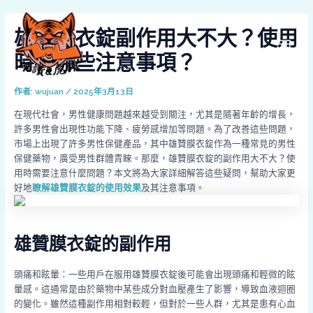
跳
Post
MAI
至
navigation
雄贊膜衣錠副作用大不大？使用
MEN
主
要
時有哪些注意事項？
內
容
作者:
wujuan
/
2025年3月13日
在現代社會，男性健康問題越來越受到關注，尤其是隨著年齡的增長，
許多男性會出現性功能下降、疲勞感增加等問題。為了改善這些問題，
市場上出現了許多男性保健產品，其中雄贊膜衣錠作為一種常見的男性
保健藥物，廣受男性群體青睞。那麼，雄贊膜衣錠的副作用大不大？使
用時需要注意什麼問題？本文將為大家詳細解答這些疑問，幫助大家更
好地
瞭解雄贊膜衣錠的使用效果
及其注意事項。
雄贊膜衣錠的副作用
頭痛和眩暈：一些用戶在服用雄贊膜衣錠後可能會出現頭痛和輕微的眩
暈感。這通常是由於藥物中某些成分對血壓產生了影響，導致血液迴圈
的變化。雖然這種副作用相對較輕，但對於一些人群，尤其是患有心血