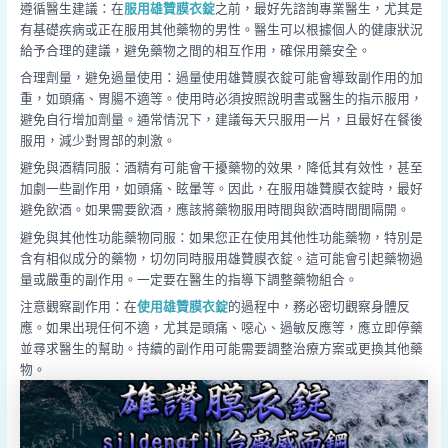
遵循醫生建議：在
服用雄贊膜衣錠
之前，最好先諮詢專業醫生，尤其是
有基礎疾病或正在服用其他藥物的男性。醫生可以根據個人的健康狀況
給予合理的建議，避免藥物之間的相互作用，確保用藥安全。
合理劑量，避免過量使用：過量使用雄贊膜衣錠可能會導致副作用的加
重，如頭痛、胃腸不適等。使用時必須按照說明書或醫生的指示服用，
避免自行增加劑量。通常情況下，建議每天只服用一片，且最好在餐後
服用，減少對胃部的刺激。
避免與酒精同服：酒精有可能會干擾藥物的效果，降低其有效性，甚至
加劇一些副作用，如頭痛、眩暈等。因此，在服用雄贊膜衣錠時，最好
避免飲酒。如果需要飲酒，應該將藥物服用時間與飲酒時間間隔開。
避免與其他性功能藥物同服：如果您正在使用其他性功能藥物，特別是
含有相似成分的藥物，切勿同時服用雄贊膜衣錠。這可能會引起藥物過
量或嚴重的副作用。一定要在醫生的指導下調整藥物組合。
注意觀察副作用：在
使用雄贊膜衣錠
的過程中，務必密切觀察身體反
應。如果出現任何不適，尤其是頭痛、噁心、過敏反應等，應立即停藥
並尋求醫生的幫助。持續的副作用可能需要調整治療方案或更換其他藥
物。