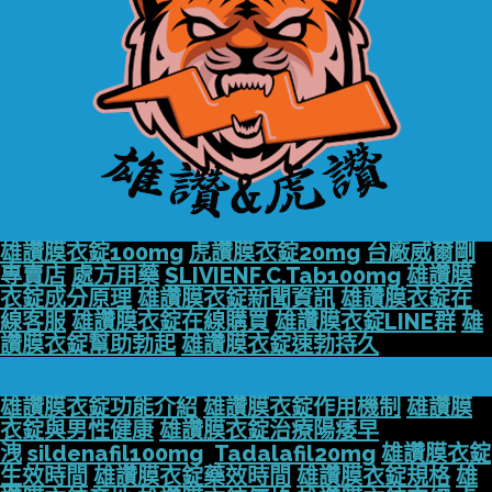
雄讚膜衣錠100mg
虎讚膜衣錠20mg
台廠威爾剛
專賣店
處方用藥
SLIVIENF.C.Tab100mg
雄讚膜
衣錠成分原理
雄讚膜衣錠新聞資訊
雄讚膜衣錠在
線客服
雄讚膜衣錠在線購買
雄讚膜衣錠LINE群
雄
讚膜衣錠幫助勃起
雄讚膜衣錠速勃持久
雄讚膜衣錠功能介紹
雄讚膜衣錠作用機制
雄讚膜
衣錠與男性健康
雄讚膜衣錠治療陽痿早
洩
sildenafil100mg
Tadalafil20mg
雄讚膜衣錠
生效時間
雄讚膜衣錠藥效時間
雄讚膜衣錠規格
雄