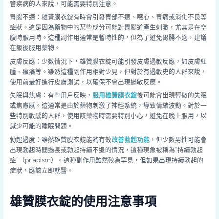
管疾病的人來說，可能需要特別注意。
胃腸不適：雄贊膜衣錠有時會引發胃部不適、噁心、胃痛或消化不良等
症狀。這是因為藥物中的某些成分可能對胃腸道產生刺激，尤其是在空
腹時服用時。這種副作用通常是暫時性的，但為了避免胃腸不適，建議
在飯後服用藥物。
皮膚反應：少數情況下，雄贊膜衣錠可能引發皮膚過敏反應，如皮膚紅
腫、瘙癢等。雖然這種副作用相對少見，但對於有過敏史的人群來說，
使用前最好進行皮膚測試，以確保不會出現過敏反應。
失眠與焦慮：有些用戶反映，
服用雄贊膜衣錠
後可能會出現輕微的失眠
或焦慮感。這通常是由於藥物刺激了神經系統，導致情緒波動。對於一
些特別敏感的人群，使用該藥物時需要特別小心，避免在晚上服用，以
減少可能的睡眠問題。
勃起過度：雖然雄贊膜衣錠能夠有效
改善勃起功能
，但少數男性可能會
出現勃起時間過長或勃起持續不退的情況，這種現象被稱為“持續勃起
症”（priapism）。這種副作用雖然較為罕見，但如果出現持續勃起的
症狀，應該立即就醫。
雄贊膜衣錠的使用注意事項