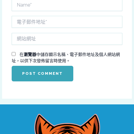
Name*
電
子
郵
網
件
站
地
網
址
址
在
瀏覽器
中儲存顯示名稱、電子郵件地址及個人網站網
*
址，以供下次發佈留言時使用。