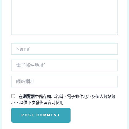
入
內
容...
Name*
電
子
郵
網
件
站
地
網
址
址
在
瀏覽器
中儲存顯示名稱、電子郵件地址及個人網站網
*
址，以供下次發佈留言時使用。