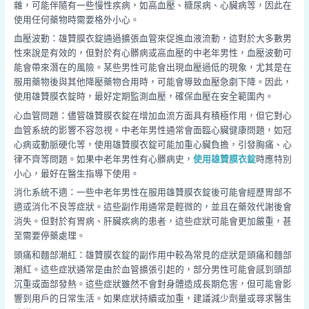
雜，可能伴隨有一些慢性疾病，如高血壓、糖尿病、心臟病等，因此在
使用任何藥物時需要格外小心。
血壓波動：雄贊膜衣錠通過擴張血管來促進血液流動，這對於大多數男
性來說是有效的，但對於有心髒病或高血壓的中老年男性，血壓波動可
能會帶來潛在的風險。某些男性可能會出現血壓過低的現象，尤其是在
服用藥物後與其他降壓藥物合用時，可能會導致血壓急劇下降。因此，
使用雄贊膜衣錠時，最好定期監測血壓，確保血壓在安全範圍內。
心血管問題：儘管雄贊膜衣錠在增加血流方面具有積極作用，但它對心
血管系統的影響不容忽視。中老年男性通常會面臨心臟健康問題，如冠
心病或動脈硬化等，使用雄贊膜衣錠可能加重心臟負擔，引發胸痛、心
律不齊等問題。如果中老年男性有心髒病史，
使用雄贊膜衣錠
時應特別
小心，最好在醫生指導下使用。
消化系統不適：一些中老年男性在服用雄贊膜衣錠後可能會經歷胃部不
適或消化不良等症狀。這些副作用通常是輕微的，並且在藥效代謝後會
消失。但對於有胃病、肝臟疾病的患者，這些症狀可能會更加嚴重，甚
至需要停藥處理。
頭痛和麵部潮紅：雄贊膜衣錠的副作用中較為常見的症狀是頭痛和麵部
潮紅。這些症狀通常是由於血管擴張引起的，部分男性可能會感到頭部
沉重或面部發熱。這些症狀雖然不會對身體造成長期危害，但可能會影
響到用戶的日常生活。如果症狀持續或加重，建議減少劑量或尋求醫生