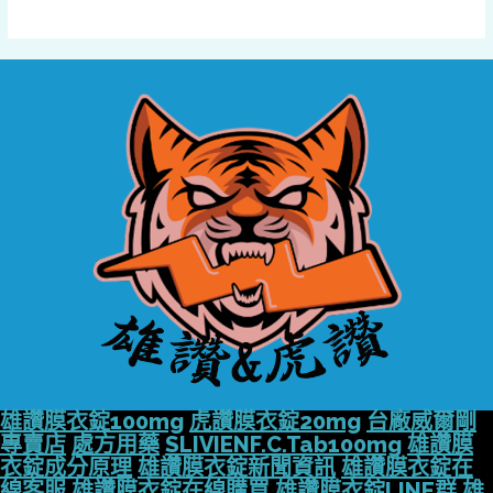
雄讚膜衣錠100mg
虎讚膜衣錠20mg
台廠威爾剛
專賣店
處方用藥
SLIVIENF.C.Tab100mg
雄讚膜
衣錠成分原理
雄讚膜衣錠新聞資訊
雄讚膜衣錠在
線客服
雄讚膜衣錠在線購買
雄讚膜衣錠LINE群
雄