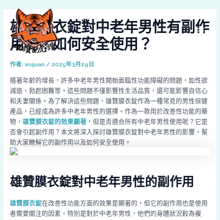
跳
Post
MAI
至
navigation
雄贊膜衣錠對中老年男性有副作
MEN
主
要
用嗎？如何安全使用？
內
容
作者:
wujuan
/
2025年3月29日
隨著年齡的增長，許多中老年男性開始面臨性功能障礙的問題，如性欲
減退、勃起困難等。這些問題不僅影響性生活品質，還可能影響自信心
和夫妻關係。為了解決這些問題，雄贊膜衣錠作為一種常見的男性保健
產品，已經成為許多中老年男性的選擇。作為一款用於改善性功能的藥
物，
雄贊膜衣錠的效果顯著
，但是否適合所有中老年男性使用呢？它是
否會引起副作用？本文將深入探討雄贊膜衣錠對中老年男性的影響，幫
助大家瞭解它的副作用以及如何安全使用。
雄贊膜衣錠對中老年男性的副作用
雄贊膜衣錠
在改善性功能方面的效果是顯著的，但它的副作用也是使用
者需要關注的因素。特別是對於中老年男性，他們的身體狀況較為複