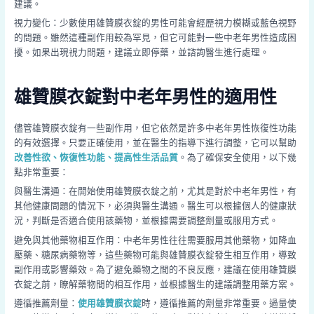
建議。
視力變化：少數使用雄贊膜衣錠的男性可能會經歷視力模糊或藍色視野
的問題。雖然這種副作用較為罕見，但它可能對一些中老年男性造成困
擾。如果出現視力問題，建議立即停藥，並諮詢醫生進行處理。
雄贊膜衣錠對中老年男性的適用性
儘管雄贊膜衣錠有一些副作用，但它依然是許多中老年男性恢復性功能
的有效選擇。只要正確使用，並在醫生的指導下進行調整，它可以幫助
改善性欲、恢復性功能、提高性生活品質
。為了確保安全使用，以下幾
點非常重要：
與醫生溝通：在開始使用雄贊膜衣錠之前，尤其是對於中老年男性，有
其他健康問題的情況下，必須與醫生溝通。醫生可以根據個人的健康狀
況，判斷是否適合使用該藥物，並根據需要調整劑量或服用方式。
避免與其他藥物相互作用：中老年男性往往需要服用其他藥物，如降血
壓藥、糖尿病藥物等，這些藥物可能與雄贊膜衣錠發生相互作用，導致
副作用或影響藥效。為了避免藥物之間的不良反應，建議在使用雄贊膜
衣錠之前，瞭解藥物間的相互作用，並根據醫生的建議調整用藥方案。
遵循推薦劑量：
使用雄贊膜衣錠
時，遵循推薦的劑量非常重要。過量使