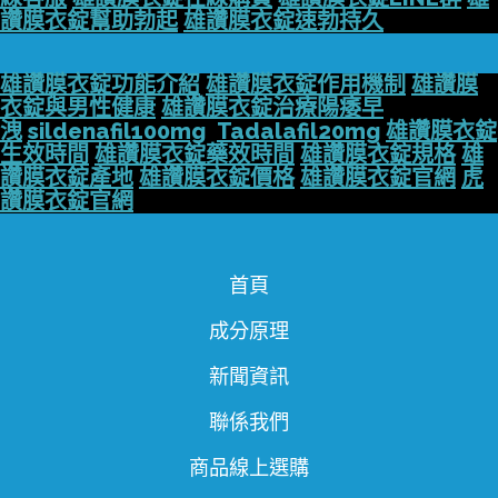
讚膜衣錠幫助勃起
雄讚膜衣錠速勃持久
雄讚膜衣錠功能介紹
雄讚膜衣錠作用機制
雄讚膜
衣錠與男性健康
雄讚膜衣錠治療陽痿早
洩
sildenafil100mg
Tadalafil20mg
雄讚膜衣錠
生效時間
雄讚膜衣錠藥效時間
雄讚膜衣錠規格
雄
讚膜衣錠產地
雄讚膜衣錠價格
雄讚膜衣錠官網
虎
讚膜衣錠官網
首頁
成分原理
新聞資訊
聯係我們
商品線上選購