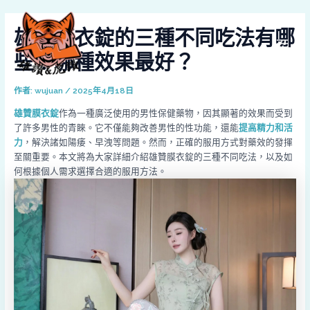
跳
Post
MAI
至
navigation
雄贊膜衣錠的三種不同吃法有哪
MEN
主
要
些？哪種效果最好？
內
容
作者:
wujuan
/
2025年4月18日
雄贊膜衣錠
作為一種廣泛使用的男性保健藥物，因其顯著的效果而受到
了許多男性的青睞。它不僅能夠改善男性的性功能，還能
提高精力和活
力
，解決諸如陽痿、早洩等問題。然而，正確的服用方式對藥效的發揮
至關重要。本文將為大家詳細介紹雄贊膜衣錠的三種不同吃法，以及如
何根據個人需求選擇合適的服用方法。