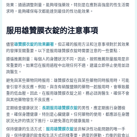
效果：通過調整劑量，能夠增強藥效，特別是在應對高強度的性生活需
求時，能夠確保每次都能達到最佳的性功能效果。
服用雄贊膜衣錠的注意事項
儘管
雄贊膜衣錠的效果顯著
，但正確的服用方法和注意事項對於其效果
的發揮至關重要。以下是服用雄贊膜衣錠時需要注意的一些要點：
遵循推薦劑量：每個人的身體狀況不同，因此，按照推薦劑量服用是非
常重要的。如果您在服用過程中出現任何不適，建議立即停止使用並諮
詢醫生。
避免與某些藥物同時服用：雄贊膜衣錠在與某些藥物同時服用時，可能
會引發不良反應。例如，與含有硝酸鹽類的藥物一起服用時，會導致嚴
重的低血壓。因此，在服用雄贊膜衣錠之前，務必諮詢醫生，確保不會
與其他藥物發生不良反應。
定期檢查健康狀況：
長期服用雄贊膜衣錠
的男性，應定期進行身體檢
查，確保身體健康，特別是心臟健康。任何藥物的使用，都應該在身體
狀況允許的情況下進行，以避免潛在的健康風險。
保持健康的生活方式：
服用雄贊膜衣錠
並非解決性功能問題的唯一手
段，保持健康的飲食和生活方式同樣重要。適度的運動、均衡的飲食以