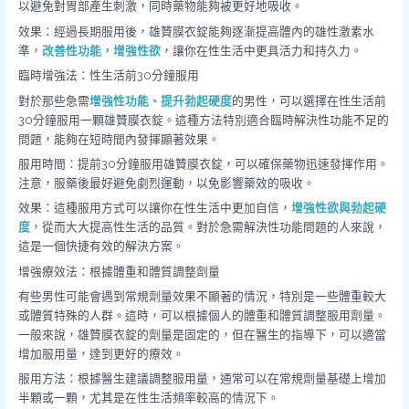
以避免對胃部產生刺激，同時藥物能夠被更好地吸收。
效果：經過長期服用後，雄贊膜衣錠能夠逐漸提高體內的雄性激素水
準，
改善性功能，增強性欲
，讓你在性生活中更具活力和持久力。
臨時增強法：性生活前30分鐘服用
對於那些急需
增強性功能、提升勃起硬度
的男性，可以選擇在性生活前
30分鐘服用一顆雄贊膜衣錠。這種方法特別適合臨時解決性功能不足的
問題，能夠在短時間內發揮顯著效果。
服用時間：提前30分鐘服用雄贊膜衣錠，可以確保藥物迅速發揮作用。
注意，服藥後最好避免劇烈運動，以免影響藥效的吸收。
效果：這種服用方式可以讓你在性生活中更加自信，
增強性欲與勃起硬
度
，從而大大提高性生活的品質。對於急需解決性功能問題的人來說，
這是一個快捷有效的解決方案。
增強療效法：根據體重和體質調整劑量
有些男性可能會遇到常規劑量效果不顯著的情況，特別是一些體重較大
或體質特殊的人群。這時，可以根據個人的體重和體質調整服用劑量。
一般來說，雄贊膜衣錠的劑量是固定的，但在醫生的指導下，可以適當
增加服用量，達到更好的療效。
服用方法：根據醫生建議調整服用量，通常可以在常規劑量基礎上增加
半顆或一顆，尤其是在性生活頻率較高的情況下。