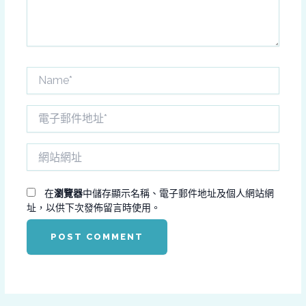
Name*
電
子
郵
網
件
站
地
網
址
址
在
瀏覽器
中儲存顯示名稱、電子郵件地址及個人網站網
*
址，以供下次發佈留言時使用。