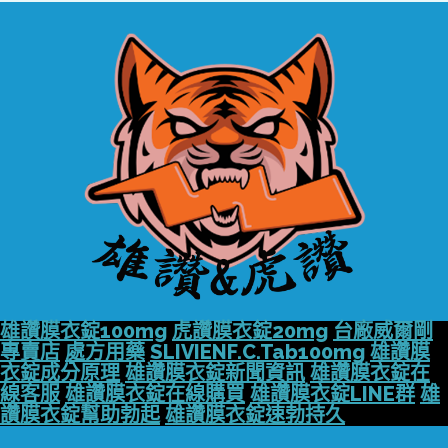
雄讚膜衣錠100mg
虎讚膜衣錠20mg
台廠威爾剛
專賣店
處方用藥
SLIVIENF.C.Tab100mg
雄讚膜
衣錠成分原理
雄讚膜衣錠新聞資訊
雄讚膜衣錠在
線客服
雄讚膜衣錠在線購買
雄讚膜衣錠LINE群
雄
讚膜衣錠幫助勃起
雄讚膜衣錠速勃持久