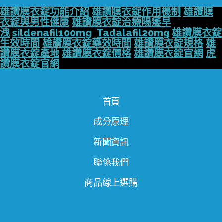
雄讚膜衣錠功能介紹
雄讚膜衣錠作用機制
雄讚膜
衣錠與男性健康
雄讚膜衣錠治療陽痿早
洩
sildenafil100mg
Tadalafil20mg
雄讚膜衣錠
生效時間
雄讚膜衣錠藥效時間
雄讚膜衣錠規格
雄
讚膜衣錠產地
雄讚膜衣錠價格
雄讚膜衣錠官網
虎
讚膜衣錠官網
首頁
成分原理
新聞資訊
聯係我們
商品線上選購