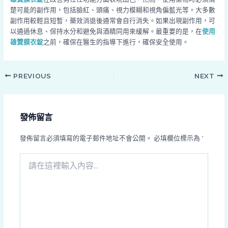
楚可能的副作用，包括臉紅、頭痛、視力模糊和視角偏藍光等。大多數
副作用較輕且短暫，藥效消退後通常會自行消失。如果出現副作用，可
以通過休息、保持水分和避免與酒精同用來緩解。最重要的是，在
使用
雄贊膜衣錠
之前，確保在醫生的指導下進行，確保安全使用。
PREVIOUS
NEXT
發佈留言
發佈留言必須填寫的電子郵件地址不會公開。
必填欄位標示為
*
請
在
這
裡
輸
入
內