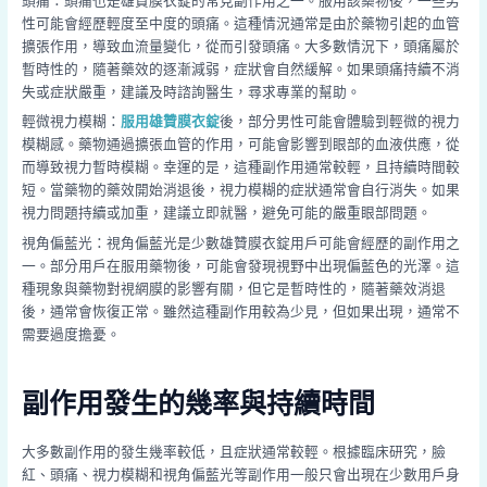
頭痛：頭痛也是雄贊膜衣錠的常見副作用之一。服用該藥物後，一些男
性可能會經歷輕度至中度的頭痛。這種情況通常是由於藥物引起的血管
擴張作用，導致血流量變化，從而引發頭痛。大多數情況下，頭痛屬於
暫時性的，隨著藥效的逐漸減弱，症狀會自然緩解。如果頭痛持續不消
失或症狀嚴重，建議及時諮詢醫生，尋求專業的幫助。
輕微視力模糊：
服用雄贊膜衣錠
後，部分男性可能會體驗到輕微的視力
模糊感。藥物通過擴張血管的作用，可能會影響到眼部的血液供應，從
而導致視力暫時模糊。幸運的是，這種副作用通常較輕，且持續時間較
短。當藥物的藥效開始消退後，視力模糊的症狀通常會自行消失。如果
視力問題持續或加重，建議立即就醫，避免可能的嚴重眼部問題。
視角偏藍光：視角偏藍光是少數雄贊膜衣錠用戶可能會經歷的副作用之
一。部分用戶在服用藥物後，可能會發現視野中出現偏藍色的光澤。這
種現象與藥物對視網膜的影響有關，但它是暫時性的，隨著藥效消退
後，通常會恢復正常。雖然這種副作用較為少見，但如果出現，通常不
需要過度擔憂。
副作用發生的幾率與持續時間
大多數副作用的發生幾率較低，且症狀通常較輕。根據臨床研究，臉
紅、頭痛、視力模糊和視角偏藍光等副作用一般只會出現在少數用戶身