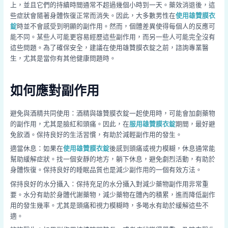
上，並且它們的持續時間通常不超過幾個小時到一天。藥效消退後，這
些症狀會隨著身體恢復正常而消失。因此，大多數男性在
使用雄贊膜衣
錠
時並不會感受到明顯的副作用。然而，個體差異使得每個人的反應可
能不同。某些人可能更容易經歷這些副作用，而另一些人可能完全沒有
這些問題。為了確保安全，建議在使用雄贊膜衣錠之前，諮詢專業醫
生，尤其是當你有其他健康問題時。
如何應對副作用
避免與酒精共同使用：酒精與雄贊膜衣錠一起使用時，可能會加劇藥物
的副作用，尤其是臉紅和頭痛。因此，在
服用雄贊膜衣錠
期間，最好避
免飲酒。保持良好的生活習慣，有助於減輕副作用的發生。
適當休息：如果在
使用雄贊膜衣錠
後感到頭痛或視力模糊，休息通常能
幫助緩解症狀。找一個安靜的地方，躺下休息，避免劇烈活動，有助於
身體恢復。保持良好的睡眠品質也是減少副作用的一個有效方法。
保持良好的水分攝入：保持充足的水分攝入對減少藥物副作用非常重
要。水分有助於身體代謝藥物，減少藥物在體內的積累，進而降低副作
用的發生幾率。尤其是頭痛和視力模糊時，多喝水有助於緩解這些不
適。