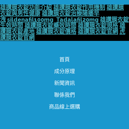
雄讚膜衣錠功能介紹
雄讚膜衣錠作用機制
雄讚膜
衣錠與男性健康
雄讚膜衣錠治療陽痿早
洩
sildenafil100mg
Tadalafil20mg
雄讚膜衣錠
生效時間
雄讚膜衣錠藥效時間
雄讚膜衣錠規格
雄
讚膜衣錠產地
雄讚膜衣錠價格
雄讚膜衣錠官網
虎
讚膜衣錠官網
首頁
成分原理
新聞資訊
聯係我們
商品線上選購