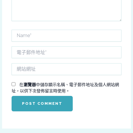
容...
Name*
電
子
郵
網
件
站
地
網
址
址
在
瀏覽器
中儲存顯示名稱、電子郵件地址及個人網站網
*
址，以供下次發佈留言時使用。