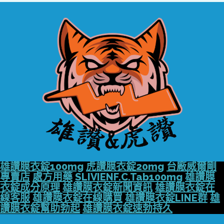
雄讚膜衣錠100mg
虎讚膜衣錠20mg
台廠威爾剛
專賣店
處方用藥
SLIVIENF.C.Tab100mg
雄讚膜
衣錠成分原理
雄讚膜衣錠新聞資訊
雄讚膜衣錠在
線客服
雄讚膜衣錠在線購買
雄讚膜衣錠LINE群
雄
讚膜衣錠幫助勃起
雄讚膜衣錠速勃持久