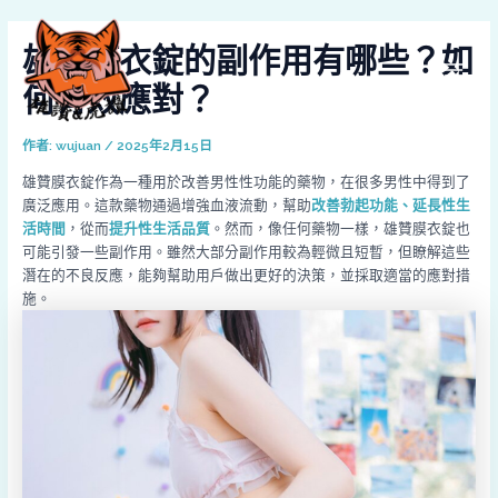
跳
Post
MAI
至
navigation
雄贊膜衣錠的副作用有哪些？如
MEN
主
要
何有效應對？
內
容
作者:
wujuan
/
2025年2月15日
雄贊膜衣錠作為一種用於改善男性性功能的藥物，在很多男性中得到了
廣泛應用。這款藥物通過增強血液流動，幫助
改善勃起功能、延長性生
活時間
，從而
提升性生活品質
。然而，像任何藥物一樣，雄贊膜衣錠也
可能引發一些副作用。雖然大部分副作用較為輕微且短暫，但瞭解這些
潛在的不良反應，能夠幫助用戶做出更好的決策，並採取適當的應對措
施。