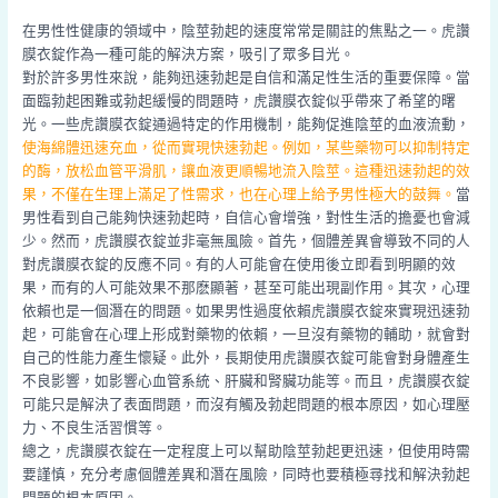
在男性性健康的領域中，陰莖勃起的速度常常是關註的焦點之一。虎讚
膜衣錠作為一種可能的解決方案，吸引了眾多目光。
對於許多男性來說，能夠迅速勃起是自信和滿足性生活的重要保障。當
面臨勃起困難或勃起緩慢的問題時，虎讚膜衣錠似乎帶來了希望的曙
光。一些虎讚膜衣錠通過特定的作用機制，能夠促進陰莖的血液流動，
使海綿體迅速充血，從而實現快速勃起。例如，某些藥物可以抑制特定
的酶，放松血管平滑肌，讓血液更順暢地流入陰莖。這種迅速勃起的效
果，不僅在生理上滿足了性需求，也在心理上給予男性極大的鼓舞。
當
男性看到自己能夠快速勃起時，自信心會增強，對性生活的擔憂也會減
少。然而，虎讚膜衣錠並非毫無風險。首先，個體差異會導致不同的人
對虎讚膜衣錠的反應不同。有的人可能會在使用後立即看到明顯的效
果，而有的人可能效果不那麽顯著，甚至可能出現副作用。其次，心理
依賴也是一個潛在的問題。如果男性過度依賴虎讚膜衣錠來實現迅速勃
起，可能會在心理上形成對藥物的依賴，一旦沒有藥物的輔助，就會對
自己的性能力產生懷疑。此外，長期使用虎讚膜衣錠可能會對身體產生
不良影響，如影響心血管系統、肝臟和腎臟功能等。而且，虎讚膜衣錠
可能只是解決了表面問題，而沒有觸及勃起問題的根本原因，如心理壓
力、不良生活習慣等。
總之，虎讚膜衣錠在一定程度上可以幫助陰莖勃起更迅速，但使用時需
要謹慎，充分考慮個體差異和潛在風險，同時也要積極尋找和解決勃起
問題的根本原因。