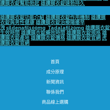
讚膜衣錠幫助勃起
雄讚膜衣錠速勃持久
雄讚膜衣錠功能介紹
雄讚膜衣錠作用機制
雄讚膜
衣錠與男性健康
雄讚膜衣錠治療陽痿早
洩
sildenafil100mg
Tadalafil20mg
雄讚膜衣錠
生效時間
雄讚膜衣錠藥效時間
雄讚膜衣錠規格
雄
讚膜衣錠產地
雄讚膜衣錠價格
雄讚膜衣錠官網
虎
讚膜衣錠官網
首頁
成分原理
新聞資訊
聯係我們
商品線上選購