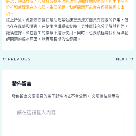
解決了勃起問題，而沒有從根本上解決性功能障礙的原因。如果不深入
分析和處理潛在的心理、生理問題，勃起問題可能會在停藥後再次出
現。
綜上所述，虎讚膜衣錠在幫助陰莖勃起更迅速方面具有壹定的作用，但
也存在風險和隱患。在使用虎讚膜衣錠時，男性應該充分了解其利弊，
謹慎選擇，並在醫生的指導下進行使用。同時，也要積極尋找和解決勃
起問題的根本原因，以實現長期的性健康。
PREVIOUS
NEXT
發佈留言
發佈留言必須填寫的電子郵件地址不會公開。
必填欄位標示為
*
請
在
這
裡
輸