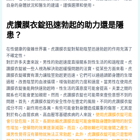
自身的身體狀況和醫生的建議，謹慎選擇和使用。
虎讚膜衣錠迅速勃起的助力還是隱
患？
在性健康的復雜世界裏，虎讚膜衣錠對幫助陰莖迅速勃起的作用充滿了
不確定性。
對於許多夫妻來說，男性的勃起速度直接關系到性生活的和諧程度。虎
讚膜衣錠被一些人視為解決勃起緩慢問題的法寶。從某些方面來看，虎
讚膜衣錠確實有潛力讓陰莖勃起更迅速。它們可以通過調節身體的生理
過程，改善陰莖的血液循環，增強勃起的力度和速度。當男性在使用虎
讚膜衣錠後能夠快速勃起時，性生活的滿意度可能會提高，夫妻之間的
關系也可能會更加親密。然而，虎讚膜衣錠也可能帶來壹些意想不到的
問題。首先，虎讚膜衣錠的安全性存在壹定的風險。不同的虎讚膜衣錠
成分不同，副作用也各異。有些可能會對身體造成嚴重的傷害，尤其是
對於有心血管疾病、高血壓等基礎疾病的人來說，
使用虎讚膜衣錠可能
會引發危險。其次，長期依賴虎讚膜衣錠可能會導致身體對藥物的耐受
性增加，使藥物的效果逐漸減弱。而且，心理依賴也可能會隨之產生，
讓男性覺得沒有藥物就無法正常勃起。此外，虎讚膜衣錠可能只是暫時