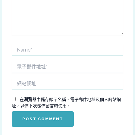
入
內
容...
Name*
電
子
郵
網
件
站
地
網
址
址
在
瀏覽器
中儲存顯示名稱、電子郵件地址及個人網站網
*
址，以供下次發佈留言時使用。