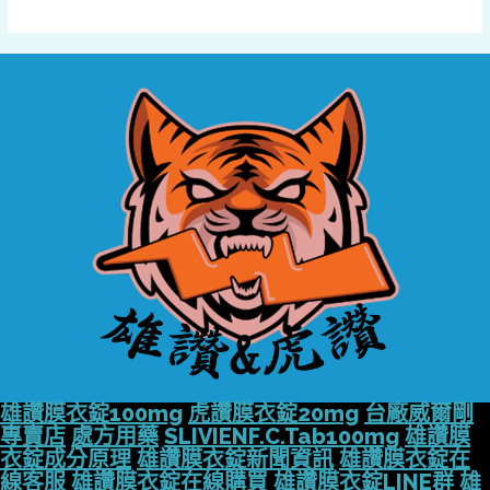
雄讚膜衣錠100mg
虎讚膜衣錠20mg
台廠威爾剛
專賣店
處方用藥
SLIVIENF.C.Tab100mg
雄讚膜
衣錠成分原理
雄讚膜衣錠新聞資訊
雄讚膜衣錠在
線客服
雄讚膜衣錠在線購買
雄讚膜衣錠LINE群
雄