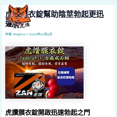
跳
Post
MAI
至
navigation
虎讚膜衣錠幫助陰莖勃起更迅
MEN
主
要
速！
內
容
作者:
kingboo
/
2024年10月5日
虎讚膜衣錠開啟迅速勃起之門