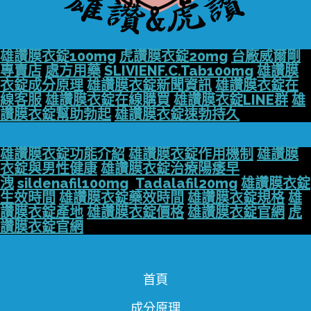
雄讚膜衣錠100mg
虎讚膜衣錠20mg
台廠威爾剛
專賣店
處方用藥
SLIVIENF.C.Tab100mg
雄讚膜
衣錠成分原理
雄讚膜衣錠新聞資訊
雄讚膜衣錠在
線客服
雄讚膜衣錠在線購買
雄讚膜衣錠LINE群
雄
讚膜衣錠幫助勃起
雄讚膜衣錠速勃持久
雄讚膜衣錠功能介紹
雄讚膜衣錠作用機制
雄讚膜
衣錠與男性健康
雄讚膜衣錠治療陽痿早
洩
sildenafil100mg
Tadalafil20mg
雄讚膜衣錠
生效時間
雄讚膜衣錠藥效時間
雄讚膜衣錠規格
雄
讚膜衣錠產地
雄讚膜衣錠價格
雄讚膜衣錠官網
虎
讚膜衣錠官網
首頁
成分原理