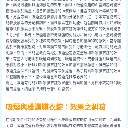
損，藥物可能難以達到預期的效果。而且，吸煙引起的血管問題可能不
僅僅局限於陰莖，還會影響全身的血液循環，進壹步削弱壯陽藥的作
用。另壹方面，吸煙還會影響身體的內分泌系統。尼古丁等有害物質可
能幹擾激素的分泌和調節，而性激素在性功能中起著關鍵作用。如果吸
煙導致性激素水平失衡，那麽雄讚膜衣錠調節性功能方面的效果可能會
大打折扣。此外，吸煙還會降低身體的免疫力和抗氧化能力。這可能使
得身體更容易受到各種疾病的侵襲，同時也會影響藥物的療效。當身體
處於不健康狀態時，對雄讚膜衣錠的耐受性可能降低，副作用可能更加
明顯。然而，不能壹概而論地說吸煙壹定會完全破壞雄讚膜衣錠的效
果。有些人可能由於吸煙時間較短、吸煙量較少，或者身體對吸煙的反
應相對較小，所以對雄讚膜衣錠的效果影響不那麽顯著。但無論如何，
吸煙是壹個不良習慣，對健康有諸多危害。為了提高雄讚膜衣錠的效果
和整體健康水平，減少吸煙甚至戒煙是非常必要的。
總之，吸煙有可能對雄讚膜衣錠效果產生負面影響，男性應該認識到吸
煙的危害，積極采取措施改善生活習慣。
吸煙與雄讚膜衣錠：效果之糾葛
在探討男性性功能改善的問題中，雄讚膜衣錠的使用備受關註，而與此
同時，吸煙這壹行為是否會影響雄讚膜衣錠的效果也成為壹個值得思考