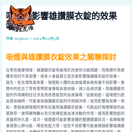
跳
Post
MAI
至
navigation
吸煙會影響雄讚膜衣錠的效果
MEN
主
要
嗎？
內
容
作者:
kingboo
/
2024年10月9日
吸煙與雄讚膜衣錠效果之關聯探討
在男性健康領域，雄讚膜衣錠常被用於改善性功能問題，而吸煙作為壹
種常見的不良習慣，很多人會疑惑它是否會影響雄讚膜衣錠的效果。
首先，從生理角度來看，吸煙對人體的血液循環系統有著不良影響。香
煙中的尼古丁等有害物質會導致血管收縮，減少血液流量。而雄讚膜衣
錠的作用機制往往涉及到改善陰莖的血液循環，促進勃起。當吸煙引起
血管收縮時，可能會與雄讚膜衣錠的作用相沖突，從而影響其效果。例
如，壹個長期吸煙的男性在服用雄讚膜衣錠後，可能由於吸煙導致的血
管狹窄，使得藥物難以充分發揮促進血液流動的作用，進而影響勃起的
質量和持久度。其次，吸煙還可能影響身體的整體健康狀況。長期吸煙
會損害心肺功能、降低免疫力等。這些不良影響可能會間接影響雄讚膜
衣錠的效果。身體處於不健康狀態時，對藥物的反應可能會減弱。而