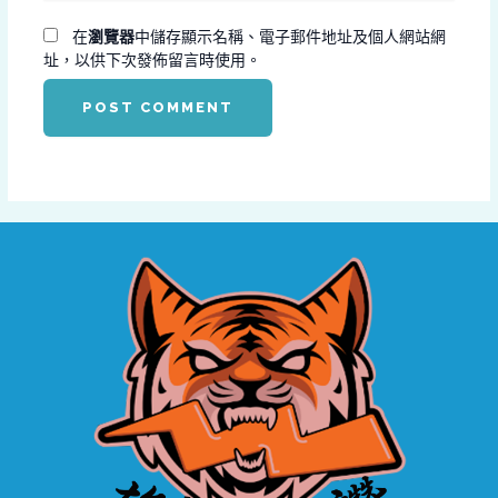
網
址
址
在
瀏覽器
中儲存顯示名稱、電子郵件地址及個人網站網
*
址，以供下次發佈留言時使用。