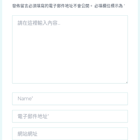
發佈留言必須填寫的電子郵件地址不會公開。
必填欄位標示為
*
請
在
這
裡
輸
入
內
容...
Name*
電
子
郵
網
件
站
地