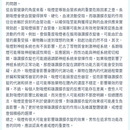
的問題。
從血管健康的角度來看，吸煙是導致血管疾病的重要危險因素之壹。長
期吸煙會使血管變得狹窄、硬化，血液流動受阻。而雄讚膜衣錠的作用
往往依賴於良好的血管功能，以確保陰莖能夠獲得足夠的血液供應來實
現勃起。當吸煙損害了血管後，壯陽藥可能無法有效地發揮其促進血液
流動的作用。例如，壹個重度吸煙者在服用雄讚膜衣錠後，可能由於血
管的嚴重受損，藥物難以達到理想的效果，勃起功能仍然不佳。其次，
吸煙對神經系統也有不良影響。尼古丁等物質會刺激神經系統，長期吸
煙可能導致神經敏感性降低、反應遲鈍。而性功能與神經系統密切相
關，雄讚膜衣錠也可能通過調節神經系統來發揮作用。如果吸煙影響了
神經系統的正常功能，那麽雄讚膜衣錠在調節性功能方面可能會受到阻
礙。此外，吸煙還會影響身體的代謝功能。藥物在體內的代謝過程需要
肝臟和腎臟等器官的參與，吸煙可能損害這些器官，從而影響雄讚膜衣
錠的代謝和排泄。這可能導致藥物在體內的濃度不穩定，影響藥效的發
揮。不過，每個人對吸煙和雄讚膜衣錠的反應可能存在差異。壹些人可
能對吸煙的影響比較敏感，而另壹些人可能相對不那麽明顯。但總體而
言，吸煙是壹個不利於健康的習慣，對雄讚膜衣錠的效果很可能產生負
面影響。為了更好地發揮雄讚膜衣錠的作用以及維護整體健康，戒煙是
壹個積極的選擇。
總之，吸煙有很大可能會影響雄讚膜衣錠的效果，男性在追求性功能改
善的同時，應該認真考慮戒煙的重要性。