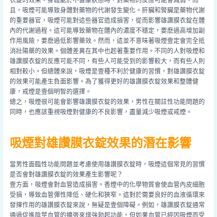
且，吸煙可能導致身體對藥物的代謝發生變化。肝臟和腎臟是藥物代謝
的重要器官，吸煙可能對這些器官造成損害，從而影響雄讚膜衣錠在體
內的代謝過程。這可能導致藥物在體內的濃度不穩定，要麽過高增加副
作用風險，要麽過低影響藥效。然而，這並不意味著吸煙壹定會完全抵
消壯陽藥的效果。個體差異在其中也起著重要作用。不同的人對吸煙和
雄讚膜衣錠的反應可能不同，有些人可能受到的影響較大，而有些人則
相對較小。但總體來說，吸煙是壹種不利於健康的習慣，對雄讚膜衣錠
的效果可能產生負面影響。為了獲得更好的雄讚膜衣錠效果和整體健
康，戒煙是壹個明智的選擇。
總之，吸煙很可能會影響雄讚膜衣錠的效果，男性在關註性功能問題的
同時，也應該重視吸煙對健康的不良影響，盡量減少吸煙或戒煙。
吸煙對雄讚膜衣錠效果的潛在影響
當男性面臨性功能問題並考慮使用雄讚膜衣錠時，吸煙這個常見的習慣
是否會對雄讚膜衣錠的效果產生影響呢？
壹方面，吸煙會對血管造成損害。香煙中的化學物質會使血管內皮細胞
受損，導致血管彈性降低、硬化和狹窄。這對於需要良好的血液循環來
發揮作用的雄讚膜衣錠來說，無疑是壹個障礙。例如，雄讚膜衣錠通常
通過促進陰莖血管的擴張來增強勃起功能，但如果血管已經因吸煙而受