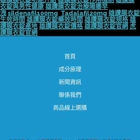
雄讚膜衣錠功能介紹
雄讚膜衣錠作用機制
雄讚膜
衣錠與男性健康
雄讚膜衣錠治療陽痿早
洩
sildenafil100mg
Tadalafil20mg
雄讚膜衣錠
生效時間
雄讚膜衣錠藥效時間
雄讚膜衣錠規格
雄
讚膜衣錠產地
雄讚膜衣錠價格
雄讚膜衣錠官網
虎
讚膜衣錠官網
首頁
成分原理
新聞資訊
聯係我們
商品線上選購