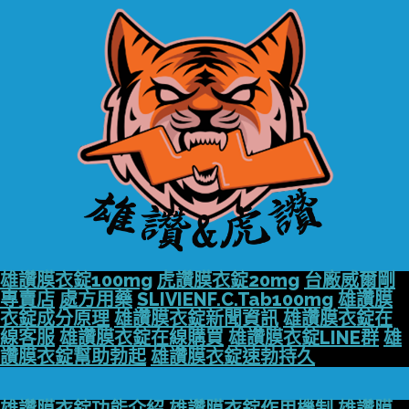
雄讚膜衣錠100mg
虎讚膜衣錠20mg
台廠威爾剛
專賣店
處方用藥
SLIVIENF.C.Tab100mg
雄讚膜
衣錠成分原理
雄讚膜衣錠新聞資訊
雄讚膜衣錠在
線客服
雄讚膜衣錠在線購買
雄讚膜衣錠LINE群
雄
讚膜衣錠幫助勃起
雄讚膜衣錠速勃持久