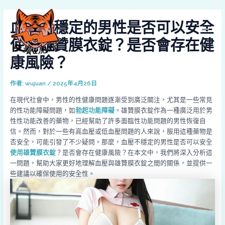
跳
Post
MAI
至
navigation
血壓不穩定的男性是否可以安全
MEN
主
要
使用雄贊膜衣錠？是否會存在健
內
容
康風險？
作者:
wujuan
/
2025年4月26日
在現代社會中，男性的性健康問題逐漸受到廣泛關注，尤其是一些常見
的性功能障礙問題，如
勃起功能障礙
。雄贊膜衣錠作為一種廣泛用於男
性性功能改善的藥物，已經幫助了許多面臨性功能問題的男性恢復自
信。然而，對於一些有高血壓或低血壓問題的人來說，服用這種藥物是
否安全，可能引發了不少疑問。那麼，血壓不穩定的男性是否可以安全
使用雄贊膜衣錠
？是否會存在健康風險？在本文中，我們將深入分析這
一問題，幫助大家更好地理解血壓與雄贊膜衣錠之間的關係，並提供一
些建議以確保使用的安全性。