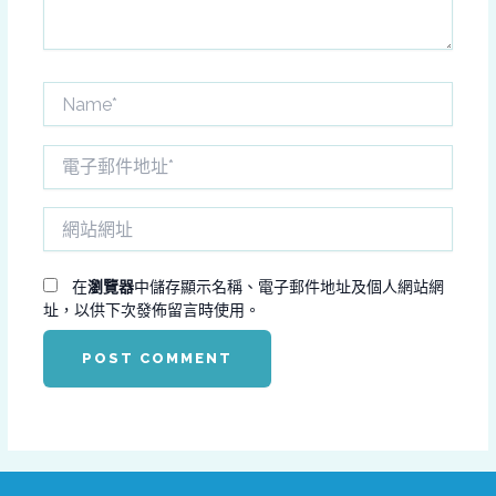
Name*
電
子
郵
網
件
站
地
網
址
址
在
瀏覽器
中儲存顯示名稱、電子郵件地址及個人網站網
*
址，以供下次發佈留言時使用。