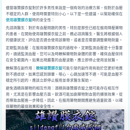
儘管雄贊膜衣錠對於許多男性來說是一個有效的治療方案，但對於血壓
不穩定的人群，使用時需要特別小心。以下是一些建議，以幫助確保在
使用雄贊膜衣錠
時的安全性：
先諮詢醫生：對於有血壓問題的男性，特別是那些已經在服用降壓藥物
的患者，在開始使用雄贊膜衣錠之前，務必諮詢醫生。醫生將根據個人
的健康狀況，評估是否適合使用該藥物，或者是否需要調整藥物劑量。
定期監測血壓：在服用雄贊膜衣錠的過程中，定期監測血壓是十分重要
的。通過監測血壓，您可以及時瞭解藥物對身體的影響，確保血壓保持
在安全範圍內。如果出現嚴重的血壓波動，應立即停止使用並就醫。
瞭解潛在副作用：
瞭解雄贊膜衣錠
可能引發的副作用有助於您更好地應
對不適症狀。如果您感到頭暈、噁心、心跳加速等不適，可能是血壓不
穩定所引起的，應該立即停止服用並尋求醫生幫助。
避免酒精與藥物的相互作用：酒精與雄贊膜衣錠之間可能存在相互作
用，尤其是在影響血壓方面。飲酒可能加劇藥物對血管的擴張效果，從
而導致血壓進一步降低。因此，在服用藥物期間應避免過量飲酒，以確
保藥物的最佳效果和安全性。