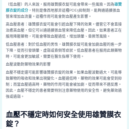
（低血壓）的人來說，服用雄贊膜衣錠可能會帶來一些風險。因為
雄贊
膜衣錠的成分
，特別是像西地那非這種PDE5抑制劑，能夠通過擴張血
管來增加血流量。這種作用可能會對血壓產生影響。
高血壓患者：雄贊膜衣錠可能會引起血壓下降的效果。儘管它不會直接
治癒高血壓，但它可以通過擴張血管來降低血壓。因此，如果患者正在
服用降壓藥物，可能會導致血壓過低，增加頭暈、昏厥等風險。
低血壓患者：對於低血壓的男性，雄贊膜衣錠可能會加劇血壓的進一步
下降，從而引發頭暈、虛弱或昏倒等症狀。低血壓患者在服用此類藥物
時，可能會更加敏感，需要在醫生指導下使用。
血壓波動對藥物效果的影響
血壓不穩定還可能影響雄贊膜衣錠的效果。如果血壓波動過大，可能導
致藥物的吸收和效果出現變化。血壓過低時，藥物的效果可能會受到抑
制；而當血壓過高時，藥物的作用可能會被加劇，從而帶來不適反應。
因此，血壓不穩定的患者需要特別注意藥物使用的安全性，避免藥效過
強或過弱。
血壓不穩定時如何安全使用雄贊膜衣
錠？