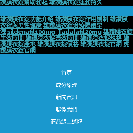
讚膜衣錠幫助勃起
雄讚膜衣錠速勃持久
雄讚膜衣錠功能介紹
雄讚膜衣錠作用機制
雄讚膜
衣錠與男性健康
雄讚膜衣錠治療陽痿早
洩
sildenafil100mg
Tadalafil20mg
雄讚膜衣錠
生效時間
雄讚膜衣錠藥效時間
雄讚膜衣錠規格
雄
讚膜衣錠產地
雄讚膜衣錠價格
雄讚膜衣錠官網
虎
讚膜衣錠官網
首頁
成分原理
新聞資訊
聯係我們
商品線上選購