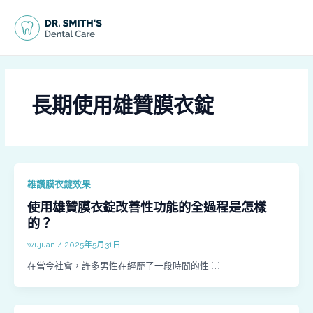
跳
文
MAI
至
章
MEN
主
分
要
頁
內
容
長期使用雄贊膜衣錠
雄讚膜衣錠效果
使用雄贊膜衣錠改善性功能的全過程是怎樣
的？
wujuan
/
2025年5月31日
在當今社會，許多男性在經歷了一段時間的性 […]