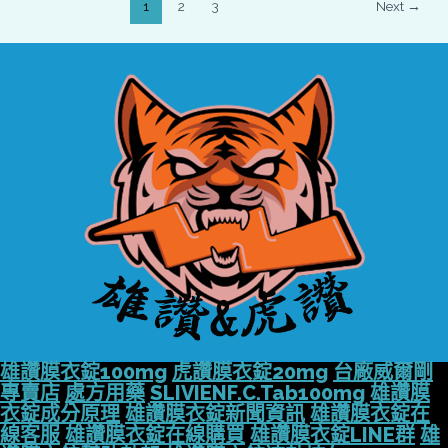
1
2
3
Next
→
雄讚膜衣錠100mg
虎讚膜衣錠20mg
台廠威爾剛
專賣店
處方用藥
SLIVIENF.C.Tab100mg
雄讚膜
衣錠成分原理
雄讚膜衣錠新聞資訊
雄讚膜衣錠在
線客服
雄讚膜衣錠在線購買
雄讚膜衣錠LINE群
雄