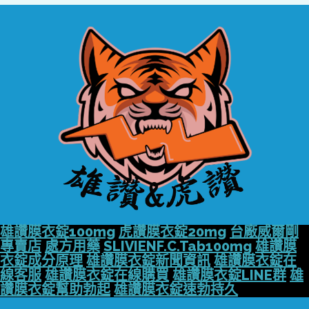
雄讚膜衣錠100mg
虎讚膜衣錠20mg
台廠威爾剛
專賣店
處方用藥
SLIVIENF.C.Tab100mg
雄讚膜
衣錠成分原理
雄讚膜衣錠新聞資訊
雄讚膜衣錠在
線客服
雄讚膜衣錠在線購買
雄讚膜衣錠LINE群
雄
讚膜衣錠幫助勃起
雄讚膜衣錠速勃持久