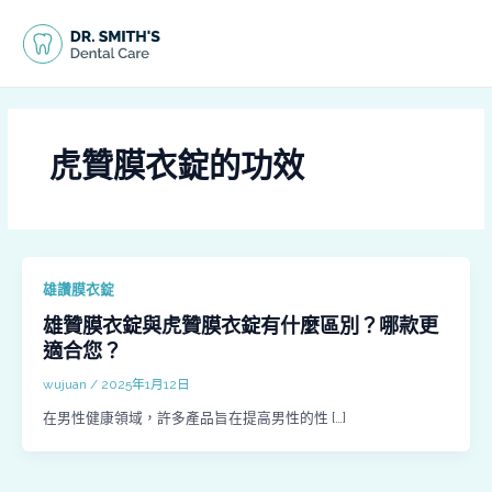
跳
MAI
至
MEN
主
要
內
容
虎贊膜衣錠的功效
雄讚膜衣錠
雄贊膜衣錠與虎贊膜衣錠有什麼區別？哪款更
適合您？
wujuan
/
2025年1月12日
在男性健康領域，許多產品旨在提高男性的性 […]