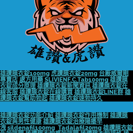
雄讚膜衣錠100mg
虎讚膜衣錠20mg
台廠威爾剛
專賣店
處方用藥
SLIVIENF.C.Tab100mg
雄讚膜
衣錠成分原理
雄讚膜衣錠新聞資訊
雄讚膜衣錠在
線客服
雄讚膜衣錠在線購買
雄讚膜衣錠LINE群
雄
讚膜衣錠幫助勃起
雄讚膜衣錠速勃持久
雄讚膜衣錠功能介紹
雄讚膜衣錠作用機制
雄讚膜
衣錠與男性健康
雄讚膜衣錠治療陽痿早
洩
sildenafil100mg
Tadalafil20mg
雄讚膜衣錠