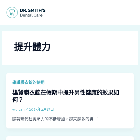
跳
MAI
至
MEN
主
要
內
容
提升體力
雄讚膜衣錠的使用
雄贊膜衣錠在假期中提升男性健康的效果如
何？
wujuan
/
2025年4月17日
隨著現代社會壓力的不斷增加，越來越多的男 […]