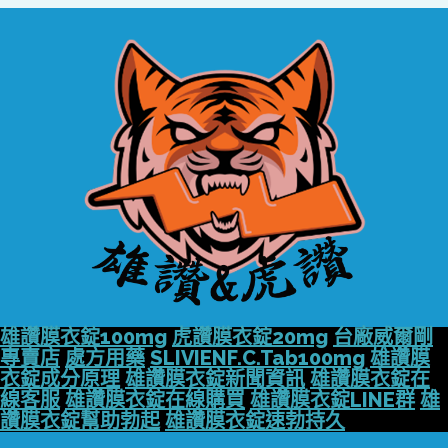
雄讚膜衣錠100mg
虎讚膜衣錠20mg
台廠威爾剛
專賣店
處方用藥
SLIVIENF.C.Tab100mg
雄讚膜
衣錠成分原理
雄讚膜衣錠新聞資訊
雄讚膜衣錠在
線客服
雄讚膜衣錠在線購買
雄讚膜衣錠LINE群
雄
讚膜衣錠幫助勃起
雄讚膜衣錠速勃持久