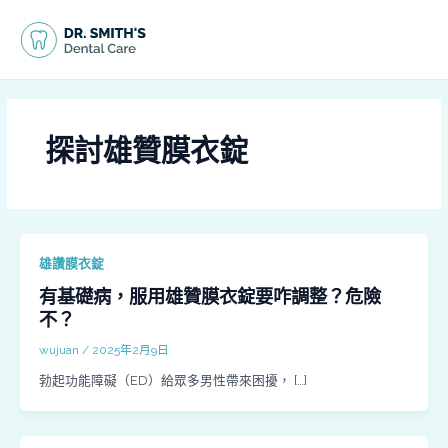
跳
MAI
至
MEN
主
要
內
容
探討雄贊膜衣錠
雄讚膜衣錠
有基礎病，服用雄贊膜衣錠要咋調整？危險
不？
wujuan
/
2025年2月9日
勃起功能障礙（ED）給眾多男性帶來困擾， […]