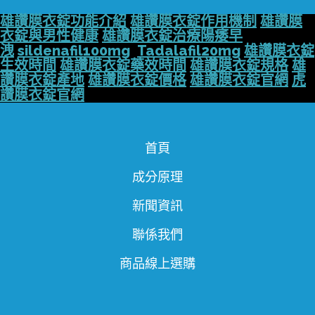
雄讚膜衣錠功能介紹
雄讚膜衣錠作用機制
雄讚膜
衣錠與男性健康
雄讚膜衣錠治療陽痿早
洩
sildenafil100mg
Tadalafil20mg
雄讚膜衣錠
生效時間
雄讚膜衣錠藥效時間
雄讚膜衣錠規格
雄
讚膜衣錠產地
雄讚膜衣錠價格
雄讚膜衣錠官網
虎
讚膜衣錠官網
首頁
成分原理
新聞資訊
聯係我們
商品線上選購