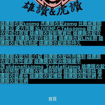
雄讚膜衣錠100mg
虎讚膜衣錠20mg
台廠威爾剛
專賣店
處方用藥
SLIVIENF.C.Tab100mg
雄讚膜
衣錠成分原理
雄讚膜衣錠新聞資訊
雄讚膜衣錠在
線客服
雄讚膜衣錠在線購買
雄讚膜衣錠LINE群
雄
讚膜衣錠幫助勃起
雄讚膜衣錠速勃持久
雄讚膜衣錠功能介紹
雄讚膜衣錠作用機制
雄讚膜
衣錠與男性健康
雄讚膜衣錠治療陽痿早
洩
sildenafil100mg
Tadalafil20mg
雄讚膜衣錠
生效時間
雄讚膜衣錠藥效時間
雄讚膜衣錠規格
雄
讚膜衣錠產地
雄讚膜衣錠價格
雄讚膜衣錠官網
虎
讚膜衣錠官網
首頁