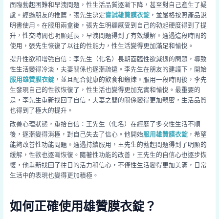
面臨勃起困難和早洩問題，性生活品質逐漸下降，甚至對自己產生了疑
慮。經過朋友的推薦，張先生決定
嘗試雄贊膜衣錠
，並嚴格按照產品說
明書使用。在服用兩盒後，張先生明顯感受到自己的勃起硬度得到了提
升，性交時間也明顯延長，早洩問題得到了有效緩解。通過這段時間的
使用，張先生恢復了以往的性能力，性生活變得更加滿足和愉悅。
提升性欲和增強自信：李先生（化名）長期面臨性欲減退的問題，導致
性生活變得冷淡，夫妻關係也逐漸疏遠。李先生在朋友的建議下，開始
服用雄贊膜衣錠
，並且配合健康的飲食和鍛煉。服用一段時間後，李先
生發現自己的性欲恢復了，性生活也變得更加充實和愉悅。最重要的
是，李先生重新找回了自信，夫妻之間的關係變得更加親密，生活品質
也得到了極大的提升。
改善心理狀態，重拾自信：王先生（化名）在經歷了多次性生活不順
後，逐漸變得消極，對自己失去了信心。他開始
服用雄贊膜衣錠
，希望
能夠改善性功能問題。通過持續服用，王先生的勃起問題得到了明顯的
緩解，性欲也逐漸恢復。隨著性功能的改善，王先生的自信心也逐步恢
復，他重新找回了往日的活力和信心，不僅性生活變得更加美滿，日常
生活中的表現也變得更加積極。
如何正確使用雄贊膜衣錠？