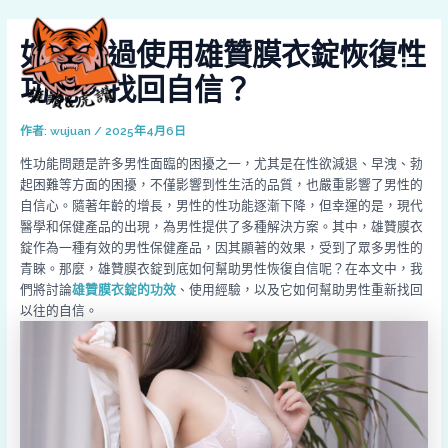
跳
Post
MAI
至
navigation
如何通過使用雄贊膜衣錠恢復性
MEN
主
要
功能，找回自信？
內
容
作者:
wujuan
/
2025年4月6日
性功能問題是許多男性面臨的困擾之一，尤其是在性欲減退、早洩、勃
起困難等方面的困擾，不僅影響到性生活的品質，也嚴重影響了男性的
自信心。隨著年齡的增長，男性的性功能逐漸下降，但幸運的是，現代
醫學和保健產品的出現，為男性提供了多種解決方案。其中，雄贊膜衣
錠作為一種有效的男性保健產品，因其顯著的效果，受到了眾多男性的
青睞。那麼，雄贊膜衣錠到底如何幫助男性恢復自信呢？在本文中，我
們將討論
雄贊膜衣錠的功效
、使用經驗，以及它如何幫助男性重新找回
以往的自信。