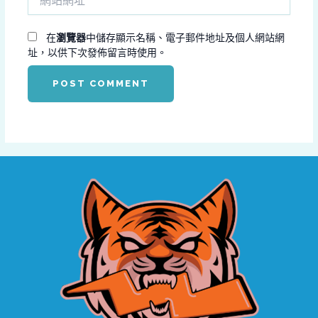
站
地
網
址
址
在
瀏覽器
中儲存顯示名稱、電子郵件地址及個人網站網
*
址，以供下次發佈留言時使用。