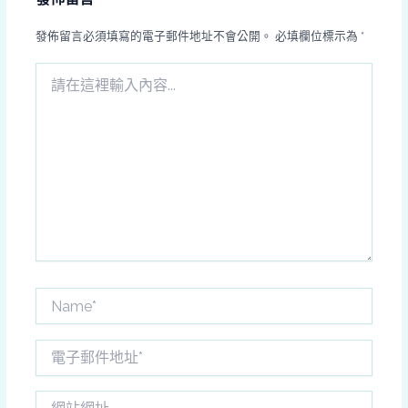
發佈留言必須填寫的電子郵件地址不會公開。
必填欄位標示為
*
請
在
這
裡
輸
入
內
容...
Name*
電
子
郵
網
件