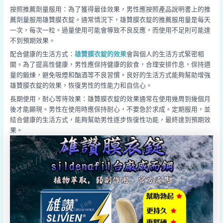
按照推薦劑量服用：為了獲得最佳效果，男性應按照產品說明書上的推
薦劑量服用雄贊膜衣錠。通常情況下，雄贊膜衣錠的推薦服用量是每天
一次，每次一粒。過量使用可能會導致不良反應，而使用不足則可能達
不到預期效果。
配合健康的生活方式：
雄贊膜衣錠的效果
會與個人的生活方式緊密相
關。為了提高性健康，男性應保持健康的飲食，合理安排作息，保持適
量的鍛煉，避免吸煙和酗酒等不良習慣。良好的生活方式能夠幫助增強
雄贊膜衣錠的效果，恢復男性的性能力和自信心。
長期使用，耐心等待效果：雄贊膜衣錠的效果通常在使用幾周到幾個月
後才能顯現。男性在使用時應保持耐心，不要急於求成。定期服用，並
結合健康的生活方式，能夠幫助男性逐步恢復性功能，最終達到預期效
果。