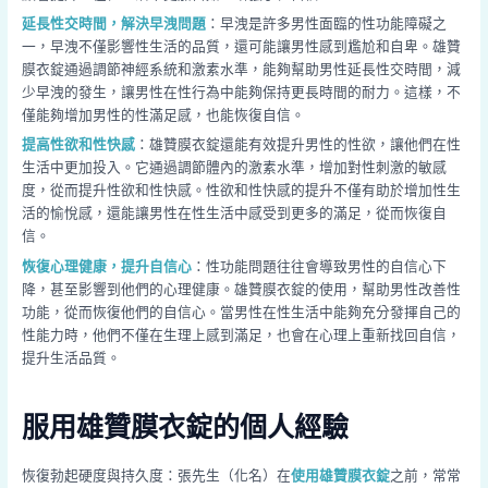
延長性交時間，解決早洩問題
：早洩是許多男性面臨的性功能障礙之
一，早洩不僅影響性生活的品質，還可能讓男性感到尷尬和自卑。雄贊
膜衣錠通過調節神經系統和激素水準，能夠幫助男性延長性交時間，減
少早洩的發生，讓男性在性行為中能夠保持更長時間的耐力。這樣，不
僅能夠增加男性的性滿足感，也能恢復自信。
提高性欲和性快感
：雄贊膜衣錠還能有效提升男性的性欲，讓他們在性
生活中更加投入。它通過調節體內的激素水準，增加對性刺激的敏感
度，從而提升性欲和性快感。性欲和性快感的提升不僅有助於增加性生
活的愉悅感，還能讓男性在性生活中感受到更多的滿足，從而恢復自
信。
恢復心理健康，提升自信心
：性功能問題往往會導致男性的自信心下
降，甚至影響到他們的心理健康。雄贊膜衣錠的使用，幫助男性改善性
功能，從而恢復他們的自信心。當男性在性生活中能夠充分發揮自己的
性能力時，他們不僅在生理上感到滿足，也會在心理上重新找回自信，
提升生活品質。
服用雄贊膜衣錠的個人經驗
恢復勃起硬度與持久度：張先生（化名）在
使用雄贊膜衣錠
之前，常常