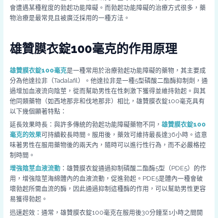
會遭遇某種程度的勃起功能障礙。而勃起功能障礙的治療方式很多，藥
物治療是最常見且被廣泛採用的一種方法。
雄贊膜衣錠100毫克的作用原理
雄贊膜衣錠100毫克
是一種常用於治療勃起功能障礙的藥物，其主要成
分為他達拉非（Tadalafil）。他達拉非是一種5型磷酸二酯酶抑制劑，通
過增加血液流向陰莖，從而幫助男性在性刺激下獲得並維持勃起。與其
他同類藥物（如西地那非和伐地那非）相比，雄贊膜衣錠100毫克具有
以下幾個顯著特點：
延長效果時長：與許多傳統的勃起功能障礙藥物不同，
雄贊膜衣錠100
毫克的效果
可持續較長時間。服用後，藥效可維持最長達36小時。這意
味著男性在服用藥物後的兩天內，隨時可以進行性行為，而不必嚴格控
制時間。
增強陰莖血液流動
：雄贊膜衣錠通過抑制磷酸二酯酶5型（PDE5）的作
用，增強陰莖海綿體內的血液流動，促進勃起。PDE5是體內一種會破
壞勃起所需血流的酶，因此通過抑制這種酶的作用，可以幫助男性更容
易獲得勃起。
迅速起效：通常，雄贊膜衣錠100毫克在服用後30分鐘至1小時之間開