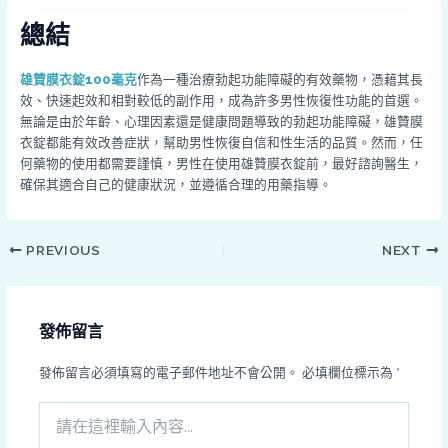
總結
雄贊膜衣錠100毫克
作為一種治療勃起功能障礙的有效藥物，憑藉其長
效、快速起效和相對較低的副作用，成為許多男性恢復性功能的首選。
無論是由於年齡、心理因素還是健康問題導致的勃起功能障礙，雄贊膜
衣錠都能有效改善症狀，幫助男性恢復自信和性生活的品質。然而，任
何藥物的使用都需要謹慎，男性在使用雄贊膜衣錠前，最好諮詢醫生，
確保其適合自己的健康狀況，並遵循合理的用藥指導。
PREVIOUS
NEXT
發佈留言
發佈留言必須填寫的電子郵件地址不會公開。
必填欄位標示為
*
請
在