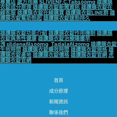
專賣店
處方用藥
SLIVIENF.C.Tab100mg
雄讚膜
衣錠成分原理
雄讚膜衣錠新聞資訊
雄讚膜衣錠在
線客服
雄讚膜衣錠在線購買
雄讚膜衣錠LINE群
雄
讚膜衣錠幫助勃起
雄讚膜衣錠速勃持久
雄讚膜衣錠功能介紹
雄讚膜衣錠作用機制
雄讚膜
衣錠與男性健康
雄讚膜衣錠治療陽痿早
洩
sildenafil100mg
Tadalafil20mg
雄讚膜衣錠
生效時間
雄讚膜衣錠藥效時間
雄讚膜衣錠規格
雄
讚膜衣錠產地
雄讚膜衣錠價格
雄讚膜衣錠官網
虎
讚膜衣錠官網
首頁
成分原理
新聞資訊
聯係我們