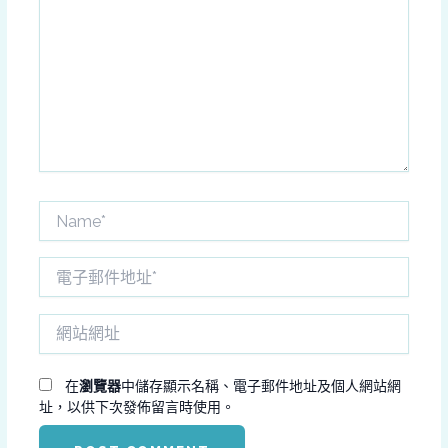
這
裡
輸
入
內
容...
Name*
電
子
郵
網
件
站
地
網
址
址
在
瀏覽器
中儲存顯示名稱、電子郵件地址及個人網站網
*
址，以供下次發佈留言時使用。