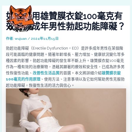
跳
Post
MAI
至
navigation
如何使用雄贊膜衣錠100毫克有
MEN
主
要
效治療成年男性勃起功能障礙？
內
容
作者:
wujuan
/
2024年11月15日
勃起功能障礙（Erectile Dysfunction，ED）是許多成年男性在某個階
段可能面臨的健康問題。隨著年齡增長、壓力增加、健康狀況變化等多
種因素的影響，勃起功能障礙的發生率不斷上升。雄贊膜衣錠100毫克
作為一種有效的治療藥物，憑藉其顯著的療效和安全性，已成為許多男
性恢復性功能、
改善性生活品質
的首選。本文將詳細介紹
雄贊膜衣錠
100毫克的作用原理
、使用方法、注意事項以及它如何幫助男性克服勃
起功能障礙，恢復性生活的活力與信心。