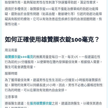
始發揮作用，能夠幫助男性在性刺激下快速獲得勃起，滿足性需求。
適用於多種情況：雄贊膜衣錠100毫克不僅能治療單純的勃起功能障
礙，還對由於血管性問題（如高血壓、動脈硬化等）引起的勃起功能障
礙具有較好的療效。它可以有效改善這些疾病引發的血液迴圈問題，恢
復性功能。
如何正確使用雄贊膜衣錠100毫克？
用法用量
雄贊膜衣錠100毫克
的推薦用量是每日一次，每次1片。一般建議在性
行為前約30分鐘服用，以便藥物在體內發揮最佳效果。根據個人需要，
醫生可能會調整用量。
服藥時間
為了獲得最佳效果，建議男性在性生活前30分鐘至1小時服用雄贊膜衣
錠。藥物的效果可以持續長達36小時，因此，男性不必擔心嚴格控制性
行為的時間，可以在藥效有效期內自由安排。
注意事項
遵循醫生建議：在
服用雄贊膜衣錠
之前，建議諮詢醫生，以確保其適合