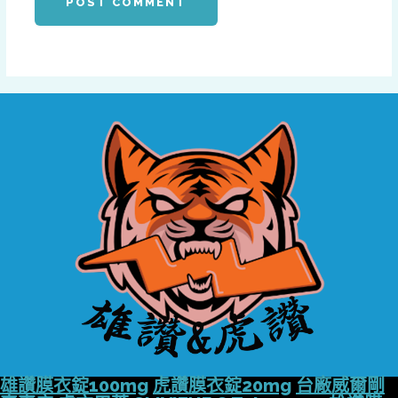
雄讚膜衣錠100mg
虎讚膜衣錠20mg
台廠威爾剛