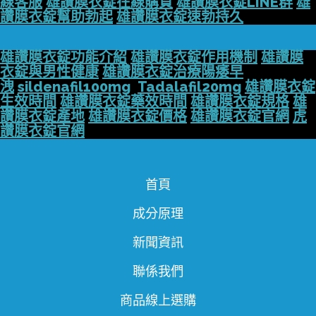
線客服
雄讚膜衣錠在線購買
雄讚膜衣錠LINE群
雄
讚膜衣錠幫助勃起
雄讚膜衣錠速勃持久
雄讚膜衣錠功能介紹
雄讚膜衣錠作用機制
雄讚膜
衣錠與男性健康
雄讚膜衣錠治療陽痿早
洩
sildenafil100mg
Tadalafil20mg
雄讚膜衣錠
生效時間
雄讚膜衣錠藥效時間
雄讚膜衣錠規格
雄
讚膜衣錠產地
雄讚膜衣錠價格
雄讚膜衣錠官網
虎
讚膜衣錠官網
首頁
成分原理
新聞資訊
聯係我們
商品線上選購