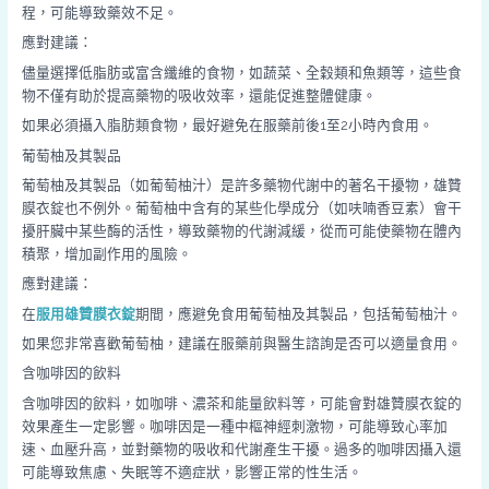
程，可能導致藥效不足。
應對建議：
儘量選擇低脂肪或富含纖維的食物，如蔬菜、全穀類和魚類等，這些食
物不僅有助於提高藥物的吸收效率，還能促進整體健康。
如果必須攝入脂肪類食物，最好避免在服藥前後1至2小時內食用。
葡萄柚及其製品
葡萄柚及其製品（如葡萄柚汁）是許多藥物代謝中的著名干擾物，雄贊
膜衣錠也不例外。葡萄柚中含有的某些化學成分（如呋喃香豆素）會干
擾肝臟中某些酶的活性，導致藥物的代謝減緩，從而可能使藥物在體內
積聚，增加副作用的風險。
應對建議：
在
服用雄贊膜衣錠
期間，應避免食用葡萄柚及其製品，包括葡萄柚汁。
如果您非常喜歡葡萄柚，建議在服藥前與醫生諮詢是否可以適量食用。
含咖啡因的飲料
含咖啡因的飲料，如咖啡、濃茶和能量飲料等，可能會對雄贊膜衣錠的
效果產生一定影響。咖啡因是一種中樞神經刺激物，可能導致心率加
速、血壓升高，並對藥物的吸收和代謝產生干擾。過多的咖啡因攝入還
可能導致焦慮、失眠等不適症狀，影響正常的性生活。