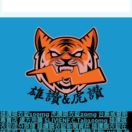
雄讚膜衣錠100mg
虎讚膜衣錠20mg
台廠威爾剛
專賣店
處方用藥
SLIVIENF.C.Tab100mg
雄讚膜
衣錠成分原理
雄讚膜衣錠新聞資訊
雄讚膜衣錠在