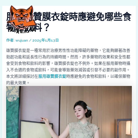
跳
Post
MAI
至
navigation
服用雄贊膜衣錠時應避免哪些食
MEN
主
要
物和飲料？
內
容
作者:
wujuan
/
2025年1月13日
雄贊膜衣錠是一種常用於治療男性性功能障礙的藥物，它能夠顯著改善
勃起功能和延長性行為的持續時間。然而，許多藥物的效果和安全性都
會受到食物和飲料的影響，雄贊膜衣錠也不例外。如果在服用藥物時攝
入不合適的食物或飲料，可能會導致藥效減弱或引發不必要的副作用。
本文將詳細探討在
服用雄贊膜衣錠
時應避免的食物和飲料，以確保藥物
的最大效果。