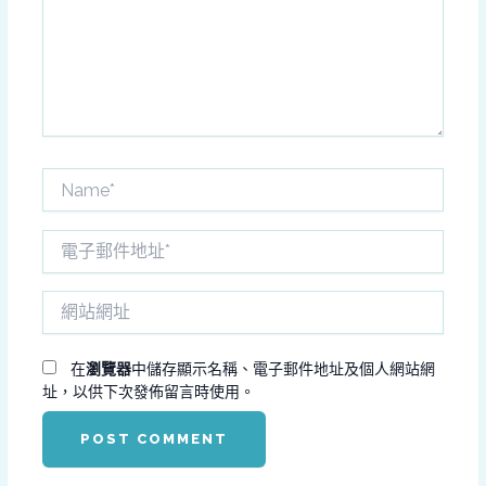
入
內
容...
Name*
電
子
郵
網
件
站
地
網
址
址
在
瀏覽器
中儲存顯示名稱、電子郵件地址及個人網站網
*
址，以供下次發佈留言時使用。