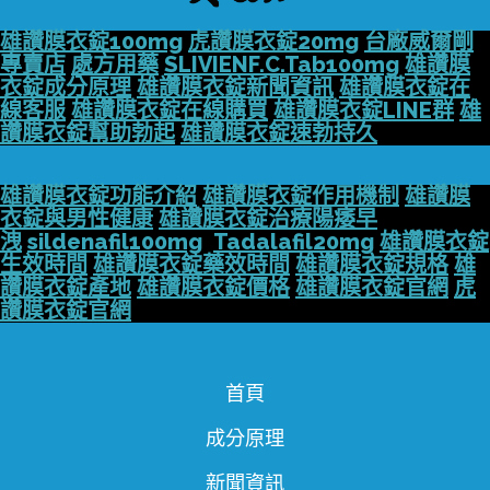
雄讚膜衣錠100mg
虎讚膜衣錠20mg
台廠威爾剛
專賣店
處方用藥
SLIVIENF.C.Tab100mg
雄讚膜
衣錠成分原理
雄讚膜衣錠新聞資訊
雄讚膜衣錠在
線客服
雄讚膜衣錠在線購買
雄讚膜衣錠LINE群
雄
讚膜衣錠幫助勃起
雄讚膜衣錠速勃持久
雄讚膜衣錠功能介紹
雄讚膜衣錠作用機制
雄讚膜
衣錠與男性健康
雄讚膜衣錠治療陽痿早
洩
sildenafil100mg
Tadalafil20mg
雄讚膜衣錠
生效時間
雄讚膜衣錠藥效時間
雄讚膜衣錠規格
雄
讚膜衣錠產地
雄讚膜衣錠價格
雄讚膜衣錠官網
虎
讚膜衣錠官網
首頁
成分原理
新聞資訊