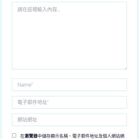
請
在
這
裡
輸
入
內
容...
Name*
電
子
郵
網
件
站
地
網
址
址
在
瀏覽器
中儲存顯示名稱、電子郵件地址及個人網站網
*