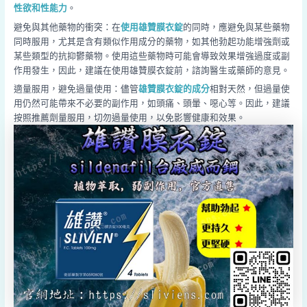
性欲和性能力
。
避免與其他藥物的衝突：在
使用雄贊膜衣錠
的同時，應避免與某些藥物
同時服用，尤其是含有類似作用成分的藥物，如其他勃起功能增強劑或
某些類型的抗抑鬱藥物。使用這些藥物時可能會導致效果增強過度或副
作用發生，因此，建議在使用雄贊膜衣錠前，諮詢醫生或藥師的意見。
適量服用，避免過量使用：儘管
雄贊膜衣錠的成分
相對天然，但過量使
用仍然可能帶來不必要的副作用，如頭痛、頭暈、噁心等。因此，建議
按照推薦劑量服用，切勿過量使用，以免影響健康和效果。