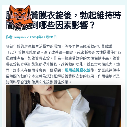
跳
Post
MAI
至
navigation
服用雄贊膜衣錠後，勃起維持時
MEN
主
要
間會受到哪些因素影響？
內
容
作者:
wujuan
/
2024年11月28日
隨著年齡的增長和生活壓力的增加，許多男性面臨著勃起功能障礙
（ED）等性功能問題。為了改善這一問題，越來越多的男性選擇使用各
種助性產品，如雄贊膜衣錠。作為一款廣受歡迎的男性保健產品，雄贊
膜衣錠被宣稱能夠幫助提升性欲、改善勃起功能，並且增強性能力。然
而，許多人在使用後會有一個疑問：
服用雄贊膜衣錠
後，是否能夠保持
長時間的勃起？本文將為您詳細解析雄贊膜衣錠的效果、作用機制以及
如何科學合理地使用它來達到最佳效果。