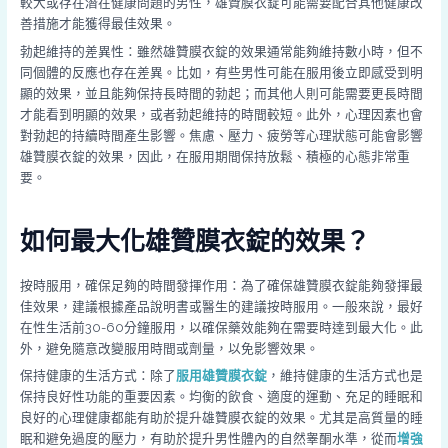
較大或存在潛在健康問題的男性，雄贊膜衣錠可能需要配合其他健康改
善措施才能獲得最佳效果。
勃起維持的差異性：雖然雄贊膜衣錠的效果通常能夠維持數小時，但不
同個體的反應也存在差異。比如，有些男性可能在服用後立即感受到明
顯的效果，並且能夠保持長時間的勃起；而其他人則可能需要更長時間
才能看到明顯的效果，或者勃起維持的時間較短。此外，心理因素也會
對勃起的持續時間產生影響。焦慮、壓力、疲勞等心理狀態可能會影響
雄贊膜衣錠的效果，因此，在服用期間保持放鬆、積極的心態非常重
要。
如何最大化雄贊膜衣錠的效果？
按時服用，確保足夠的時間發揮作用：為了確保雄贊膜衣錠能夠發揮最
佳效果，建議根據產品說明書或醫生的建議按時服用。一般來說，最好
在性生活前30-60分鐘服用，以確保藥效能夠在需要時達到最大化。此
外，避免隨意改變服用時間或劑量，以免影響效果。
保持健康的生活方式：除了
服用雄贊膜衣錠
，維持健康的生活方式也是
保持良好性功能的重要因素。均衡的飲食、適度的運動、充足的睡眠和
良好的心理健康都能有助於提升雄贊膜衣錠的效果。尤其是高質量的睡
眠和避免過度的壓力，有助於提升男性體內的自然睾酮水準，從而
增強