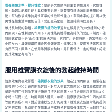
增強睾酮水準，提升性欲
：睾酮是男性體內最主要的性激素，它對性
欲、勃起功能和性能力具有重要影響。雄贊膜衣錠通過刺激睾酮的分
泌，幫助恢復或維持男性正常的性欲和性能力。睾酮水準的提升可以使
男性在性生活中更加自信，勃起更為堅挺，並且持續時間更長。
維持長時間的勃起：
雄贊膜衣錠的效果
通常在服用後的30分鐘到1小時
內顯現。在性刺激的作用下，男性能夠獲得更為持久的勃起。然而，雄
贊膜衣錠並不是“永久性”的解決方案，它的作用是暫時的，通常持續4-6
小時左右。具體持續時間會因個體差異、健康狀況、使用方法等因素而
有所不同。因此，在使用雄贊膜衣錠時，男性應保持一定的預期，認識
到其效果是有限的。
服用雄贊膜衣錠後的勃起維持時間
短期效果與長效影響：
雄贊膜衣錠的效果
一般在短期內顯現，通常在服
用後的30-60分鐘內開始起效。對於大多數男性來說，雄贊膜衣錠能夠
幫助他們在性刺激下獲得快速且持久的勃起，並且維持勃起狀態約4-6
小時。然而，這一時間因個人體質、年齡、健康狀況以及性生活的頻率
等因素有所不同。對於健康狀況良好的男性，雄贊膜衣錠通常能夠提供
足夠的支撐，幫助他們在性生活中維持勃起並增強性能力。而對於年紀