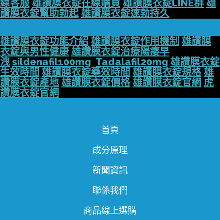
線客服
雄讚膜衣錠在線購買
雄讚膜衣錠LINE群
雄
讚膜衣錠幫助勃起
雄讚膜衣錠速勃持久
雄讚膜衣錠功能介紹
雄讚膜衣錠作用機制
雄讚膜
衣錠與男性健康
雄讚膜衣錠治療陽痿早
洩
sildenafil100mg
Tadalafil20mg
雄讚膜衣錠
生效時間
雄讚膜衣錠藥效時間
雄讚膜衣錠規格
雄
讚膜衣錠產地
雄讚膜衣錠價格
雄讚膜衣錠官網
虎
讚膜衣錠官網
首頁
成分原理
新聞資訊
聯係我們
商品線上選購