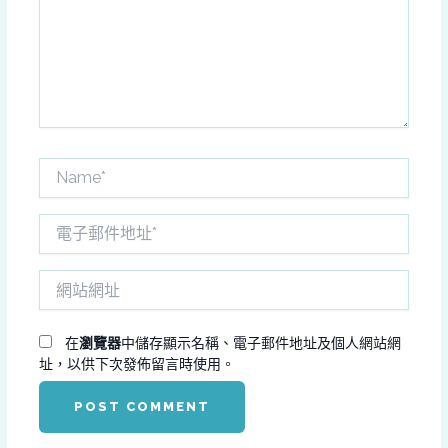
入
內
容...
Name*
電
子
郵
網
件
站
地
網
址
址
在
瀏覽器
中儲存顯示名稱、電子郵件地址及個人網站網
*
址，以供下次發佈留言時使用。