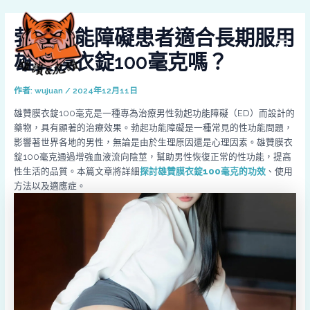
跳
Post
MAI
至
navigation
勃起功能障礙患者適合長期服用
MEN
主
要
雄贊膜衣錠100毫克嗎？
內
容
作者:
wujuan
/
2024年12月11日
雄贊膜衣錠100毫克是一種專為治療男性勃起功能障礙（ED）而設計的
藥物，具有顯著的治療效果。勃起功能障礙是一種常見的性功能問題，
影響著世界各地的男性，無論是由於生理原因還是心理因素。雄贊膜衣
錠100毫克通過增強血液流向陰莖，幫助男性恢復正常的性功能，提高
性生活的品質。本篇文章將詳細
探討雄贊膜衣錠100毫克的功效
、使用
方法以及適應症。