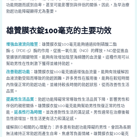
功能問題而感到自卑，甚至可能影響到與伴侶的關係。因此，及早治療
勃起功能障礙顯得尤為重要。
雄贊膜衣錠100毫克的主要功效
增強血液流向陰莖
：雄贊膜衣錠100毫克能夠通過抑制磷酸二酯
酶-5（PDE-5）酶的作用，促進一氧化氮（NO）的釋放。NO是促進血
管擴張的關鍵物質，能夠有效增加陰莖海綿體的血流量。這種作用可以
幫助男性在性刺激下獲得並維持勃起。
改善勃起功能
：雄贊膜衣錠100毫克通過增強血流量，能夠有效緩解因
血液流動受阻而導致的勃起困難。許多男性在服用後，能夠在較短時間
內恢復正常的勃起功能，並維持較長時間的勃起狀態，從而改善性生活
品質。
提高性生活品質
：勃起功能障礙常常導致性生活品質下降，影響男性和
伴侶的親密關係。雄贊膜衣錠100毫克能夠幫助男性恢復正常的性功
能，
延長性行為時間
，並改善對性生活的滿足感。男性通常在治療後報
告性欲增加，性生活更有活力和滿足感。
緩解與ED相關的心理壓力：許多患有勃起功能障礙的男性，會因為長期
無法維持正常勃起而產生自卑、焦慮等負面情緒。雄贊膜衣錠100毫克