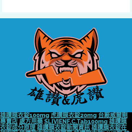
雄讚膜衣錠100mg
虎讚膜衣錠20mg
台廠威爾剛
專賣店
處方用藥
SLIVIENF.C.Tab100mg
雄讚膜
衣錠成分原理
雄讚膜衣錠新聞資訊
雄讚膜衣錠在