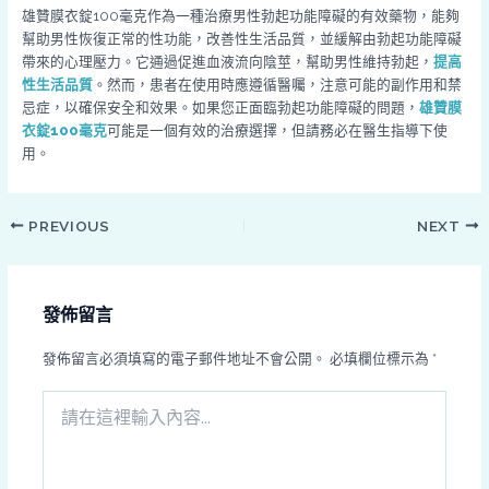
雄贊膜衣錠100毫克作為一種治療男性勃起功能障礙的有效藥物，能夠
幫助男性恢復正常的性功能，改善性生活品質，並緩解由勃起功能障礙
帶來的心理壓力。它通過促進血液流向陰莖，幫助男性維持勃起，
提高
性生活品質
。然而，患者在使用時應遵循醫囑，注意可能的副作用和禁
忌症，以確保安全和效果。如果您正面臨勃起功能障礙的問題，
雄贊膜
衣錠100毫克
可能是一個有效的治療選擇，但請務必在醫生指導下使
用。
PREVIOUS
NEXT
發佈留言
發佈留言必須填寫的電子郵件地址不會公開。
必填欄位標示為
*
請
在
這
裡
輸