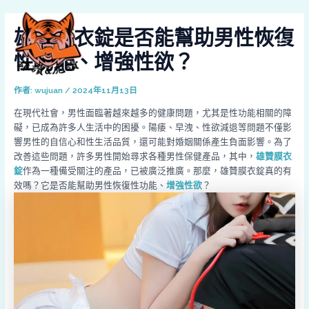
跳
Post
MAI
至
navigation
雄贊膜衣錠是否能幫助男性恢復
MEN
主
要
性功能、增強性欲？
內
容
作者:
wujuan
/
2024年11月13日
在現代社會，男性面臨著越來越多的健康問題，尤其是性功能相關的障
礙，已成為許多人生活中的困擾。陽痿、早洩、性欲減退等問題不僅影
響男性的自信心和性生活品質，還可能對婚姻關係產生負面影響。為了
改善這些問題，許多男性開始尋求各種男性保健產品，其中，
雄贊膜衣
錠
作為一種備受關注的產品，已被廣泛推廣。那麼，雄贊膜衣錠真的有
效嗎？它是否能幫助男性恢復性功能、
增強性欲
？