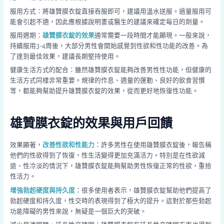
服用方式：將雄贊膜衣錠直接吞服即可，建議用溫水送服。過量服用可
能會引起不適，因此應根據說明書或醫生的建議來確定每日的劑量。
服用週期：
雄贊膜衣錠的效果
通常需要一段時間才能顯現。一般來說，
持續服用3-4周後，大部分男性會開始感覺到性欲和性功能的改善。為
了達到最佳效果，建議長期堅持使用。
健康生活方式的配合：雖然雄贊膜衣錠能夠改善男性性功能，但健康的
生活方式同樣非常重要。規律的作息、適量的運動、良好的飲食習慣
等，都能夠幫助提升雄贊膜衣錠的效果，從而更好地恢復性功能。
雄贊膜衣錠的效果與用戶回饋
效果顯著，
改善性欲和性能力
：許多男性在使用雄贊膜衣錠後，報告稱
他們的性欲得到了恢復，性生活變得更加充滿活力。特別是在性欲減
退、性冷淡的情況下，雄贊膜衣錠能夠幫助男性恢復正常的性欲，重拾
性活力。
增強勃起硬度與持久度
：很多使用者表示，雄贊膜衣錠幫助他們提高了
勃起硬度和持久度，性交時的表現得到了極大的提升。這對於那些勃起
功能障礙的男性來說，無疑是一個巨大的突破。