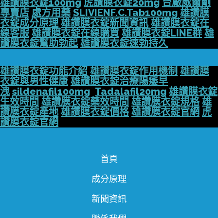
雄讚膜衣錠100mg
虎讚膜衣錠20mg
台廠威爾剛
專賣店
處方用藥
SLIVIENF.C.Tab100mg
雄讚膜
衣錠成分原理
雄讚膜衣錠新聞資訊
雄讚膜衣錠在
線客服
雄讚膜衣錠在線購買
雄讚膜衣錠LINE群
雄
讚膜衣錠幫助勃起
雄讚膜衣錠速勃持久
雄讚膜衣錠功能介紹
雄讚膜衣錠作用機制
雄讚膜
衣錠與男性健康
雄讚膜衣錠治療陽痿早
洩
sildenafil100mg
Tadalafil20mg
雄讚膜衣錠
生效時間
雄讚膜衣錠藥效時間
雄讚膜衣錠規格
雄
讚膜衣錠產地
雄讚膜衣錠價格
雄讚膜衣錠官網
虎
讚膜衣錠官網
首頁
成分原理
新聞資訊