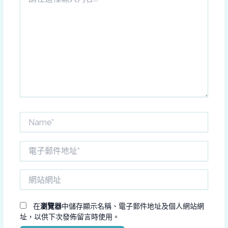
在
這
裡
輸
入
內
容...
Name*
電
子
郵
網
件
站
地
網
址
址
在
瀏覽器
中儲存顯示名稱、電子郵件地址及個人網站網
*
址，以供下次發佈留言時使用。