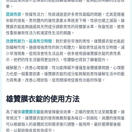
些因血液供應不足導致的勃起困難或陽痿問題，能夠起到明顯的改善效
果。
提高性欲
，恢復性活力：性欲減退是許多男性面臨的問題，尤其是隨著
年齡的增長，男性體內的雄性激素水準逐漸下降，性欲也隨之減弱。雄
贊膜衣錠能夠通過其天然成分調節男性的荷爾蒙水準，恢復性欲，使男
性重新擁有性活力和渴望性生活的興趣。
改善性耐力，延長性交時間
：對於那些早洩的男性，雄贊膜衣錠也能起
到緩解作用。通過增強男性的耐力和體力，幫助男性延長性交時間，減
少早洩現象，從而改善性生活品質。很多使用過雄贊膜衣錠的男性表
示，他們的性生活變得更加持久，性體驗也得到了顯著提升。
緩解壓力，改善心理健康：性功能障礙不僅僅是身體健康問題，心理壓
力也是一個重要因素。雄贊膜衣錠的成分能夠幫助男性緩解生活中的壓
力與焦慮，改善心理狀態，從而間接地促進性功能的恢復。
雄贊膜衣錠的使用方法
為了確保
雄贊膜衣錠
能夠發揮最佳效果，正確的使用方法至關重要。通
常情況下，雄贊膜衣錠的使用推薦劑量為每日一到兩粒，具體的使用量
可以根據個人的身體狀況和需求進行調整。服用時，最好選擇餐後服
用，以幫助吸收其有效成分。