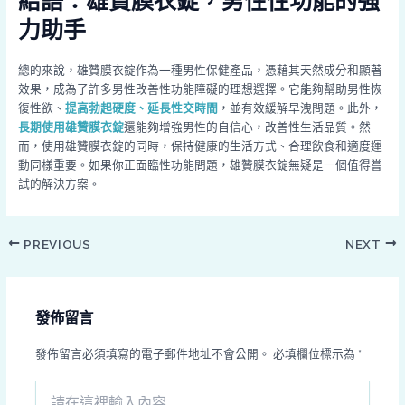
結語：雄贊膜衣錠，男性性功能的強
力助手
總的來說，雄贊膜衣錠作為一種男性保健產品，憑藉其天然成分和顯著
效果，成為了許多男性改善性功能障礙的理想選擇。它能夠幫助男性恢
復性欲、
提高勃起硬度、延長性交時間
，並有效緩解早洩問題。此外，
長期使用雄贊膜衣錠
還能夠增強男性的自信心，改善性生活品質。然
而，使用雄贊膜衣錠的同時，保持健康的生活方式、合理飲食和適度運
動同樣重要。如果你正面臨性功能問題，雄贊膜衣錠無疑是一個值得嘗
試的解決方案。
PREVIOUS
NEXT
發佈留言
發佈留言必須填寫的電子郵件地址不會公開。
必填欄位標示為
*
請