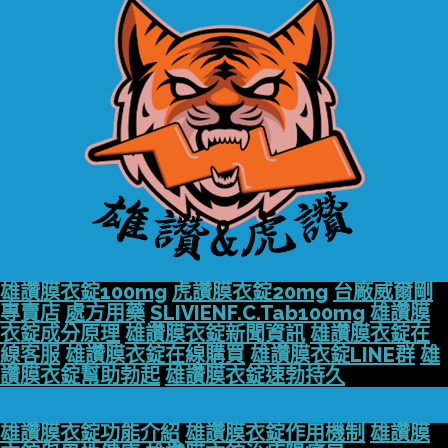
雄讚膜衣錠100mg
虎讚膜衣錠20mg
台廠威爾剛
專賣店
處方用藥
SLIVIENF.C.Tab100mg
雄讚膜
衣錠成分原理
雄讚膜衣錠新聞資訊
雄讚膜衣錠在
線客服
雄讚膜衣錠在線購買
雄讚膜衣錠LINE群
雄
讚膜衣錠幫助勃起
雄讚膜衣錠速勃持久
雄讚膜衣錠功能介紹
雄讚膜衣錠作用機制
雄讚膜