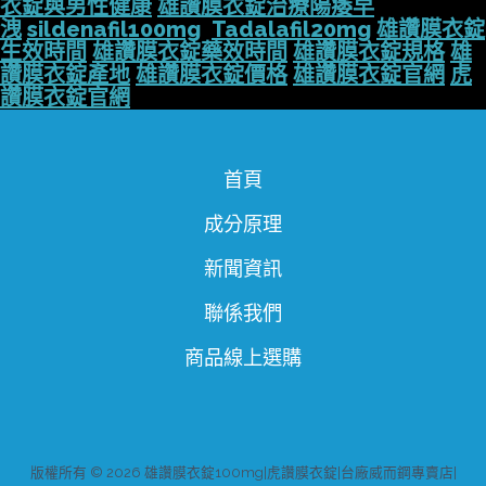
衣錠與男性健康
雄讚膜衣錠治療陽痿早
洩
sildenafil100mg
Tadalafil20mg
雄讚膜衣錠
生效時間
雄讚膜衣錠藥效時間
雄讚膜衣錠規格
雄
讚膜衣錠產地
雄讚膜衣錠價格
雄讚膜衣錠官網
虎
讚膜衣錠官網
首頁
成分原理
新聞資訊
聯係我們
商品線上選購
版權所有 © 2026 雄讚膜衣錠100mg|虎讚膜衣錠|台廠威而鋼專賣店|