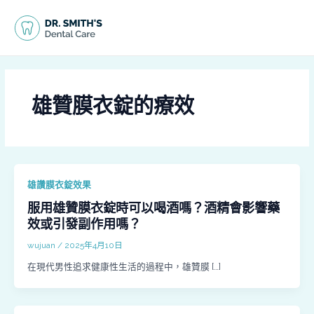
跳
MAI
至
MEN
主
要
內
容
雄贊膜衣錠的療效
雄讚膜衣錠效果
服用雄贊膜衣錠時可以喝酒嗎？酒精會影響藥
效或引發副作用嗎？
wujuan
/
2025年4月10日
在現代男性追求健康性生活的過程中，雄贊膜 […]