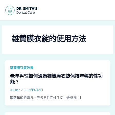
跳
MAI
至
MEN
主
要
內
容
雄贊膜衣錠的使用方法
雄讚膜衣錠效果
老年男性如何通過雄贊膜衣錠保持年輕的性功
能？
wujuan
/
2025年1月2日
隨著年齡的增長，許多男性在性生活中會逐漸 […]