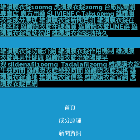
雄讚膜衣錠100mg
虎讚膜衣錠20mg
台廠威爾剛
專賣店
處方用藥
SLIVIENF.C.Tab100mg
雄讚膜
衣錠成分原理
雄讚膜衣錠新聞資訊
雄讚膜衣錠在
線客服
雄讚膜衣錠在線購買
雄讚膜衣錠LINE群
雄
讚膜衣錠幫助勃起
雄讚膜衣錠速勃持久
雄讚膜衣錠功能介紹
雄讚膜衣錠作用機制
雄讚膜
衣錠與男性健康
雄讚膜衣錠治療陽痿早
洩
sildenafil100mg
Tadalafil20mg
雄讚膜衣錠
生效時間
雄讚膜衣錠藥效時間
雄讚膜衣錠規格
雄
讚膜衣錠產地
雄讚膜衣錠價格
雄讚膜衣錠官網
虎
讚膜衣錠官網
首頁
成分原理
新聞資訊