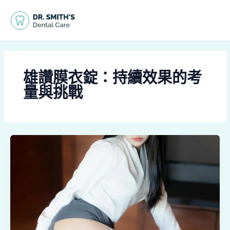
跳
MAI
至
MEN
主
要
內
容
雄讚膜衣錠：持續效果的考
量與挑戰