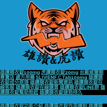
雄讚膜衣錠100mg
虎讚膜衣錠20mg
台廠威爾剛
專賣店
處方用藥
SLIVIENF.C.Tab100mg
雄讚膜
衣錠成分原理
雄讚膜衣錠新聞資訊
雄讚膜衣錠在
線客服
雄讚膜衣錠在線購買
雄讚膜衣錠LINE群
雄
讚膜衣錠幫助勃起
雄讚膜衣錠速勃持久
雄讚膜衣錠功能介紹
雄讚膜衣錠作用機制
雄讚膜