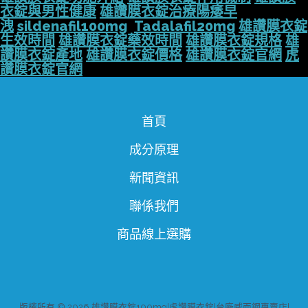
衣錠與男性健康
雄讚膜衣錠治療陽痿早
洩
sildenafil100mg
Tadalafil20mg
雄讚膜衣錠
生效時間
雄讚膜衣錠藥效時間
雄讚膜衣錠規格
雄
讚膜衣錠產地
雄讚膜衣錠價格
雄讚膜衣錠官網
虎
讚膜衣錠官網
首頁
成分原理
新聞資訊
聯係我們
商品線上選購
版權所有 © 2026 雄讚膜衣錠100mg|虎讚膜衣錠|台廠威而鋼專賣店|