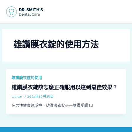
跳
MAI
至
MEN
主
要
內
容
雄讚膜衣錠的使用方法
雄讚膜衣錠的使用
雄讚膜衣錠該怎麼正確服用以達到最佳效果？
wujuan
/
2024年10月28日
在男性健康領域中，雄讚膜衣錠是一款備受矚 […]