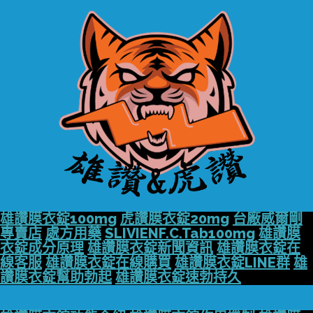
雄讚膜衣錠100mg
虎讚膜衣錠20mg
台廠威爾剛
專賣店
處方用藥
SLIVIENF.C.Tab100mg
雄讚膜
衣錠成分原理
雄讚膜衣錠新聞資訊
雄讚膜衣錠在
線客服
雄讚膜衣錠在線購買
雄讚膜衣錠LINE群
雄
讚膜衣錠幫助勃起
雄讚膜衣錠速勃持久