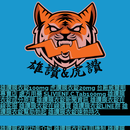
雄讚膜衣錠100mg
虎讚膜衣錠20mg
台廠威爾剛
專賣店
處方用藥
SLIVIENF.C.Tab100mg
雄讚膜
衣錠成分原理
雄讚膜衣錠新聞資訊
雄讚膜衣錠在
線客服
雄讚膜衣錠在線購買
雄讚膜衣錠LINE群
雄
讚膜衣錠幫助勃起
雄讚膜衣錠速勃持久
雄讚膜衣錠功能介紹
雄讚膜衣錠作用機制
雄讚膜