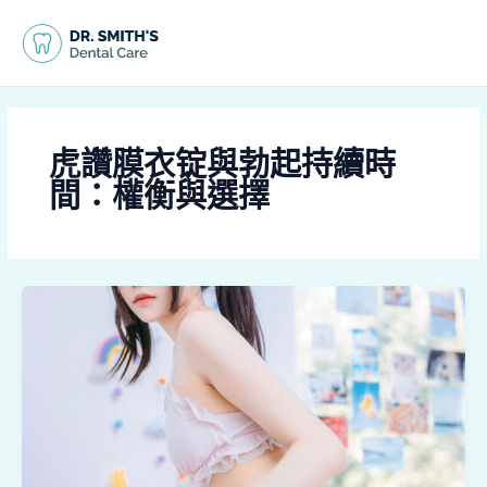
跳
MAI
至
MEN
主
要
內
容
虎讚膜衣锭與勃起持續時
間：權衡與選擇