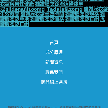
衣錠與男性健康
雄讚膜衣錠治療陽痿早
洩
sildenafil100mg
Tadalafil20mg
雄讚膜衣錠
生效時間
雄讚膜衣錠藥效時間
雄讚膜衣錠規格
雄
讚膜衣錠產地
雄讚膜衣錠價格
雄讚膜衣錠官網
虎
讚膜衣錠官網
首頁
成分原理
新聞資訊
聯係我們
商品線上選購
版權所有 © 2026 雄讚膜衣錠100mg|虎讚膜衣錠|台廠威而鋼專賣店|