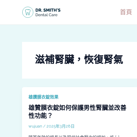
跳
至
首頁
主
要
內
容
滋補腎臟，恢復腎氣
雄讚膜衣錠效果
雄贊膜衣錠如何保護男性腎臟並改善
性功能？
wujuan
/
2025年3月28日