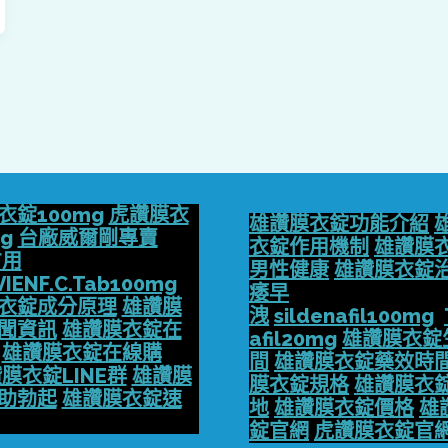
衣錠100mg
虎讚膜衣
雄讚膜衣錠功能介紹
g
台廠威爾剛專賣
衣錠作用機制
雄讚膜
方用
男性健康
雄讚膜衣錠
VIENF.C.Tab100mg
痿早
衣錠成分原理
雄讚膜
洩
sildenafil100mg
聞資訊
雄讚膜衣錠在
afil20mg
雄讚膜衣錠
雄讚膜衣錠在線購
間
雄讚膜衣錠藥效時
膜衣錠LINE群
雄讚膜
膜衣錠規格
雄讚膜衣
助勃起
雄讚膜衣錠速
地
雄讚膜衣錠價格
雄
錠官網
虎讚膜衣錠官