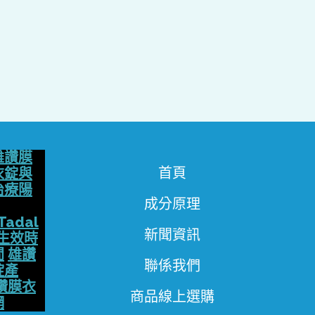
雄讚膜
首頁
衣錠與
治療陽
成分原理
Tadal
新聞資訊
生效時
間
雄讚
聯係我們
錠產
讚膜衣
商品線上選購
網