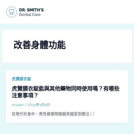
跳
MAI
至
MEN
主
要
內
容
改善身體功能
虎讚膜衣錠
虎贊膜衣錠能與其他藥物同時使用嗎？有哪些
注意事項？
wujuan
/
2025年5月5日
在現代社會中，男性健康問題越來越受到關注 […]