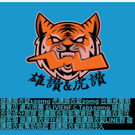
雄讚膜衣錠100mg
虎讚膜衣錠20mg
台廠威爾剛
專賣店
處方用藥
SLIVIENF.C.Tab100mg
雄讚膜
衣錠成分原理
雄讚膜衣錠新聞資訊
雄讚膜衣錠在
線客服
雄讚膜衣錠在線購買
雄讚膜衣錠LINE群
雄
讚膜衣錠幫助勃起
雄讚膜衣錠速勃持久