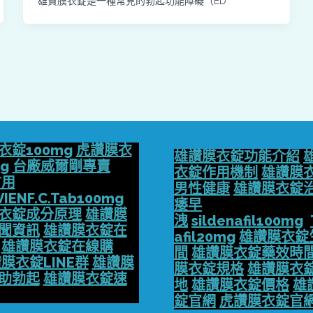
雄贊膜衣錠是一種常見的勃起功能障礙（ED
衣錠100mg
虎讚膜衣
雄讚膜衣錠功能介紹
g
台廠威爾剛專賣
衣錠作用機制
雄讚膜
方用
男性健康
雄讚膜衣錠
VIENF.C.Tab100mg
痿早
衣錠成分原理
雄讚膜
洩
sildenafil100mg
聞資訊
雄讚膜衣錠在
afil20mg
雄讚膜衣錠
雄讚膜衣錠在線購
間
雄讚膜衣錠藥效時
膜衣錠LINE群
雄讚膜
膜衣錠規格
雄讚膜衣
助勃起
雄讚膜衣錠速
地
雄讚膜衣錠價格
雄
錠官網
虎讚膜衣錠官