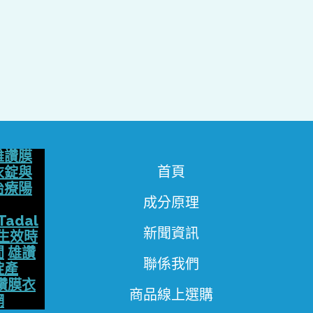
雄讚膜
首頁
衣錠與
治療陽
成分原理
Tadal
新聞資訊
生效時
間
雄讚
聯係我們
錠產
讚膜衣
商品線上選購
網