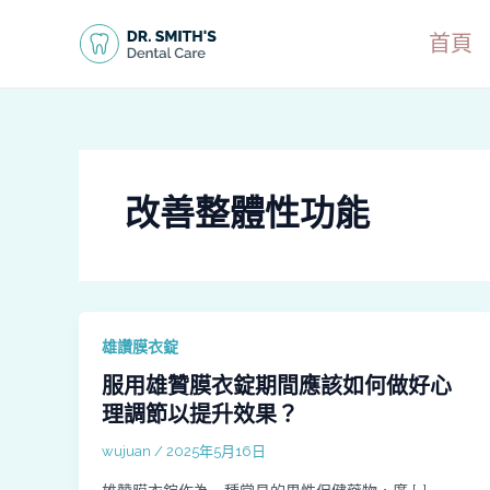
跳
至
首頁
主
要
內
容
改善整體性功能
雄讚膜衣錠
服用雄贊膜衣錠期間應該如何做好心
理調節以提升效果？
wujuan
/
2025年5月16日