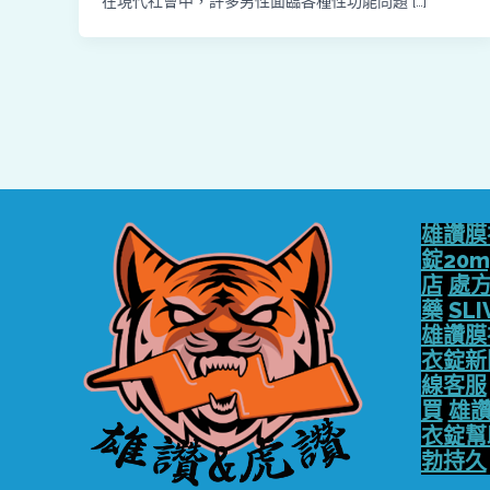
在現代社會中，許多男性面臨各種性功能問題 […]
雄讚膜
錠20m
店
處
藥
SLI
雄讚膜
衣錠新
線客服
買
雄讚
衣錠幫
勃持久