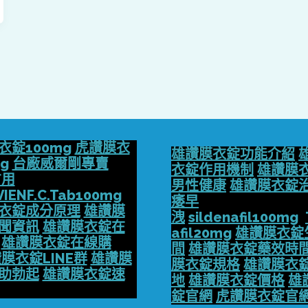
衣錠100mg
虎讚膜衣
雄讚膜衣錠功能介紹
g
台廠威爾剛專賣
衣錠作用機制
雄讚膜
方用
男性健康
雄讚膜衣錠
VIENF.C.Tab100mg
痿早
衣錠成分原理
雄讚膜
洩
sildenafil100mg
聞資訊
雄讚膜衣錠在
afil20mg
雄讚膜衣錠
雄讚膜衣錠在線購
間
雄讚膜衣錠藥效時
膜衣錠LINE群
雄讚膜
膜衣錠規格
雄讚膜衣
助勃起
雄讚膜衣錠速
地
雄讚膜衣錠價格
雄
錠官網
虎讚膜衣錠官