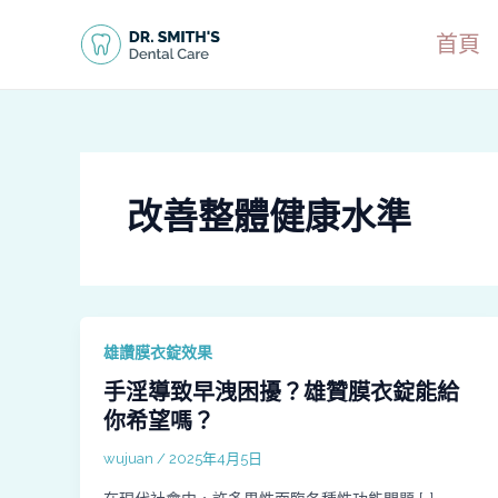
跳
至
首頁
主
要
內
容
改善整體健康水準
雄讚膜衣錠效果
手淫導致早洩困擾？雄贊膜衣錠能給
你希望嗎？
wujuan
/
2025年4月5日