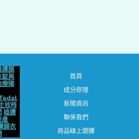
雄讚膜
首頁
衣錠與
治療陽
成分原理
Tadal
新聞資訊
生效時
間
雄讚
聯係我們
錠產
讚膜衣
商品線上選購
網