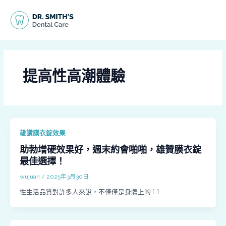
跳
MAI
至
MEN
主
要
內
容
提高性高潮體驗
雄讚膜衣錠效果
助勃增硬效果好，週末約會啪啪，雄贊膜衣錠
最佳選擇！
wujuan
/
2025年3月30日
性生活品質對許多人來說，不僅僅是身體上的 […]