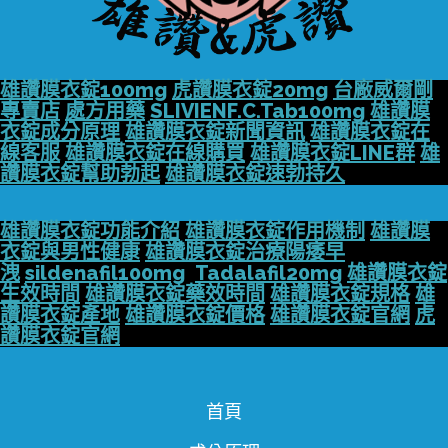
雄讚膜衣錠100mg
虎讚膜衣錠20mg
台廠威爾剛
專賣店
處方用藥
SLIVIENF.C.Tab100mg
雄讚膜
衣錠成分原理
雄讚膜衣錠新聞資訊
雄讚膜衣錠在
線客服
雄讚膜衣錠在線購買
雄讚膜衣錠LINE群
雄
讚膜衣錠幫助勃起
雄讚膜衣錠速勃持久
雄讚膜衣錠功能介紹
雄讚膜衣錠作用機制
雄讚膜
衣錠與男性健康
雄讚膜衣錠治療陽痿早
洩
sildenafil100mg
Tadalafil20mg
雄讚膜衣錠
生效時間
雄讚膜衣錠藥效時間
雄讚膜衣錠規格
雄
讚膜衣錠產地
雄讚膜衣錠價格
雄讚膜衣錠官網
虎
讚膜衣錠官網
首頁