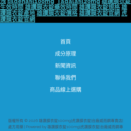
洩
sildenafil100mg
Tadalafil20mg
雄讚膜衣錠
生效時間
雄讚膜衣錠藥效時間
雄讚膜衣錠規格
雄
讚膜衣錠產地
雄讚膜衣錠價格
雄讚膜衣錠官網
虎
讚膜衣錠官網
首頁
成分原理
新聞資訊
聯係我們
商品線上選購
版權所有 © 2026 雄讚膜衣錠100mg|虎讚膜衣錠|台廠威而鋼專賣店|
處方用藥 | Powered by 雄讚膜衣錠100mg|虎讚膜衣錠|台廠威而鋼專