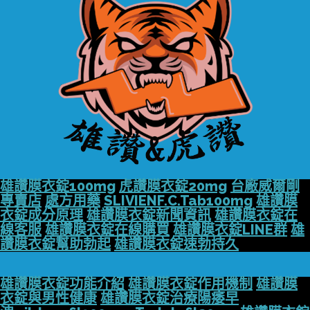
雄讚膜衣錠100mg
虎讚膜衣錠20mg
台廠威爾剛
專賣店
處方用藥
SLIVIENF.C.Tab100mg
雄讚膜
衣錠成分原理
雄讚膜衣錠新聞資訊
雄讚膜衣錠在
線客服
雄讚膜衣錠在線購買
雄讚膜衣錠LINE群
雄
讚膜衣錠幫助勃起
雄讚膜衣錠速勃持久
雄讚膜衣錠功能介紹
雄讚膜衣錠作用機制
雄讚膜
衣錠與男性健康
雄讚膜衣錠治療陽痿早