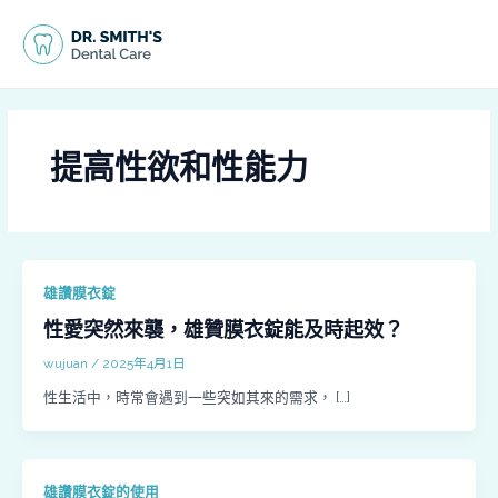
跳
MAI
至
MEN
主
要
內
容
提高性欲和性能力
雄讚膜衣錠
性愛突然來襲，雄贊膜衣錠能及時起效？
wujuan
/
2025年4月1日
性生活中，時常會遇到一些突如其來的需求， […]
雄讚膜衣錠的使用