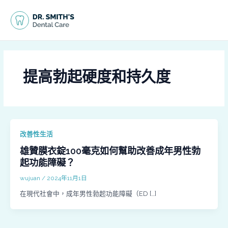
跳
MAI
至
MEN
主
要
內
容
提高勃起硬度和持久度
改善性生活
雄贊膜衣錠100毫克如何幫助改善成年男性勃
起功能障礙？
wujuan
/
2024年11月1日
在現代社會中，成年男性勃起功能障礙（ED […]