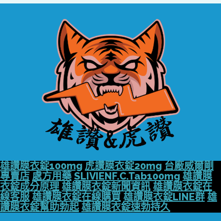
雄讚膜衣錠100mg
虎讚膜衣錠20mg
台廠威爾剛
專賣店
處方用藥
SLIVIENF.C.Tab100mg
雄讚膜
衣錠成分原理
雄讚膜衣錠新聞資訊
雄讚膜衣錠在
線客服
雄讚膜衣錠在線購買
雄讚膜衣錠LINE群
雄
讚膜衣錠幫助勃起
雄讚膜衣錠速勃持久