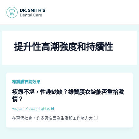
跳
MAI
至
MEN
主
要
內
容
提升性高潮強度和持續性
雄讚膜衣錠效果
疲憊不堪，性趣缺缺？雄贊膜衣錠能否重拾激
情？
wujuan
/
2025年4月10日
在現代社會，許多男性因為生活和工作壓力大 […]