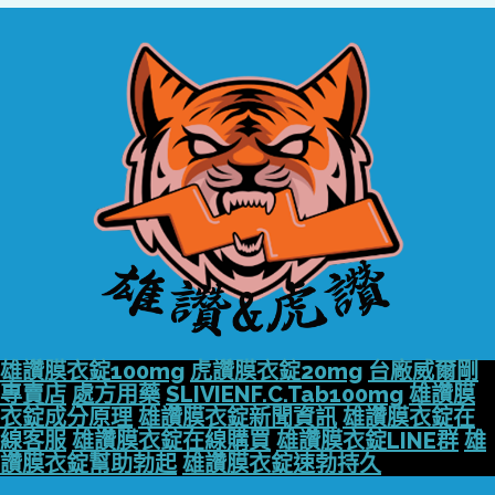
雄讚膜衣錠100mg
虎讚膜衣錠20mg
台廠威爾剛
專賣店
處方用藥
SLIVIENF.C.Tab100mg
雄讚膜
衣錠成分原理
雄讚膜衣錠新聞資訊
雄讚膜衣錠在
線客服
雄讚膜衣錠在線購買
雄讚膜衣錠LINE群
雄
讚膜衣錠幫助勃起
雄讚膜衣錠速勃持久