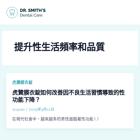
跳
MAI
至
MEN
主
要
內
容
提升性生活頻率和品質
虎讚膜衣錠
虎贊膜衣錠如何改善因不良生活習慣導致的性
功能下降？
wujuan
/
2025年5月12日
在現代社會中，越來越多的男性面臨著性功能 […]