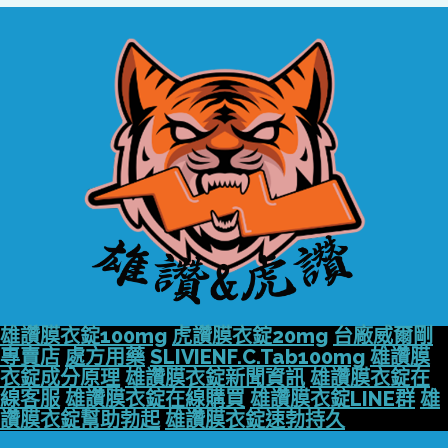
雄讚膜衣錠100mg
虎讚膜衣錠20mg
台廠威爾剛
專賣店
處方用藥
SLIVIENF.C.Tab100mg
雄讚膜
衣錠成分原理
雄讚膜衣錠新聞資訊
雄讚膜衣錠在
線客服
雄讚膜衣錠在線購買
雄讚膜衣錠LINE群
雄
讚膜衣錠幫助勃起
雄讚膜衣錠速勃持久