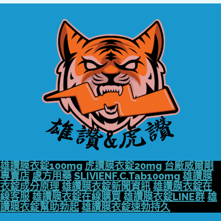
雄讚膜衣錠100mg
虎讚膜衣錠20mg
台廠威爾剛
專賣店
處方用藥
SLIVIENF.C.Tab100mg
雄讚膜
衣錠成分原理
雄讚膜衣錠新聞資訊
雄讚膜衣錠在
線客服
雄讚膜衣錠在線購買
雄讚膜衣錠LINE群
雄
讚膜衣錠幫助勃起
雄讚膜衣錠速勃持久