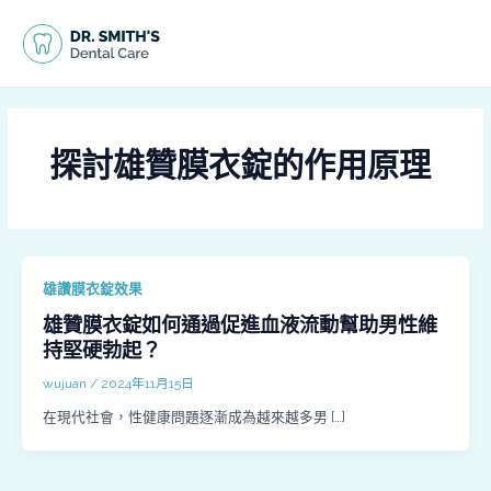
跳
MAI
至
MEN
主
要
內
容
探討雄贊膜衣錠的作用原理
雄讚膜衣錠效果
雄贊膜衣錠如何通過促進血液流動幫助男性維
持堅硬勃起？
wujuan
/
2024年11月15日
在現代社會，性健康問題逐漸成為越來越多男 […]