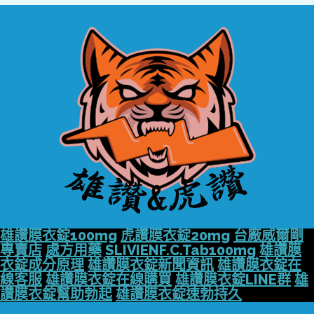
雄讚膜衣錠100mg
虎讚膜衣錠20mg
台廠威爾剛
專賣店
處方用藥
SLIVIENF.C.Tab100mg
雄讚膜
衣錠成分原理
雄讚膜衣錠新聞資訊
雄讚膜衣錠在
線客服
雄讚膜衣錠在線購買
雄讚膜衣錠LINE群
雄
讚膜衣錠幫助勃起
雄讚膜衣錠速勃持久