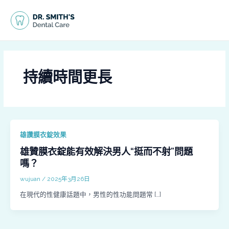
跳
MAI
至
MEN
主
要
內
容
持續時間更長
雄讚膜衣錠效果
雄贊膜衣錠能有效解決男人“挺而不射”問題
嗎？
wujuan
/
2025年3月26日
在現代的性健康話題中，男性的性功能問題常 […]