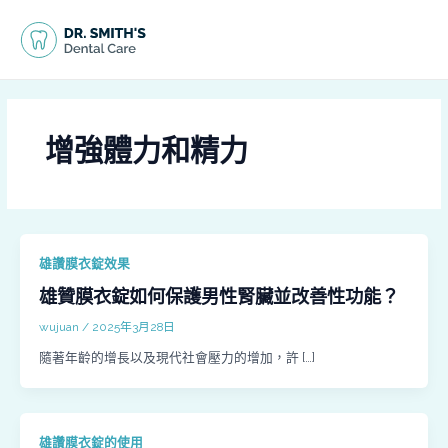
跳
MAI
至
MEN
主
要
內
容
增強體力和精力
雄讚膜衣錠效果
雄贊膜衣錠如何保護男性腎臟並改善性功能？
wujuan
/
2025年3月28日
隨著年齡的增長以及現代社會壓力的增加，許 […]
雄讚膜衣錠的使用