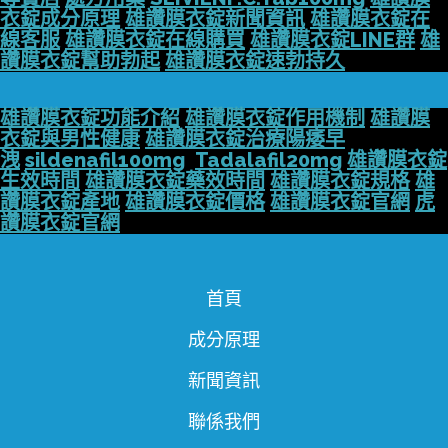
衣錠成分原理
雄讚膜衣錠新聞資訊
雄讚膜衣錠在
線客服
雄讚膜衣錠在線購買
雄讚膜衣錠LINE群
雄
讚膜衣錠幫助勃起
雄讚膜衣錠速勃持久
雄讚膜衣錠功能介紹
雄讚膜衣錠作用機制
雄讚膜
衣錠與男性健康
雄讚膜衣錠治療陽痿早
洩
sildenafil100mg
Tadalafil20mg
雄讚膜衣錠
生效時間
雄讚膜衣錠藥效時間
雄讚膜衣錠規格
雄
讚膜衣錠產地
雄讚膜衣錠價格
雄讚膜衣錠官網
虎
讚膜衣錠官網
首頁
成分原理
新聞資訊
聯係我們