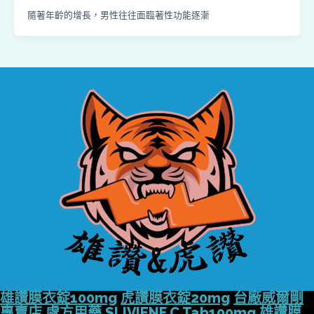
隨著年齡的增長，男性往往面臨著性功能逐漸
雄讚膜衣錠100mg
虎讚膜衣錠20mg
台廠威爾剛
專賣店
處方用藥
SLIVIENF.C.Tab100mg
雄讚膜