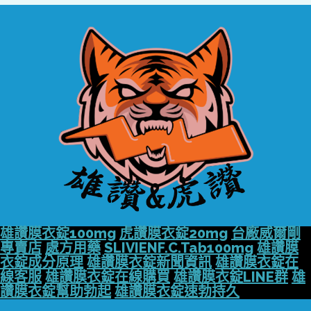
雄讚膜衣錠100mg
虎讚膜衣錠20mg
台廠威爾剛
專賣店
處方用藥
SLIVIENF.C.Tab100mg
雄讚膜
衣錠成分原理
雄讚膜衣錠新聞資訊
雄讚膜衣錠在
線客服
雄讚膜衣錠在線購買
雄讚膜衣錠LINE群
雄
讚膜衣錠幫助勃起
雄讚膜衣錠速勃持久