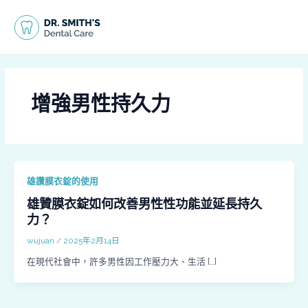
跳
MAI
至
MEN
主
要
內
容
增強男性持久力
雄讚膜衣錠的使用
雄贊膜衣錠如何改善男性性功能並延長持久
力？
wujuan
/
2025年2月14日
在現代社會中，許多男性因工作壓力大、生活 […]