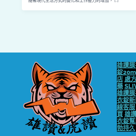
隨著現代生活方式的變化和工作壓力的增加， […]
雄讚膜
錠20m
店
處
藥
SLI
雄讚膜
衣錠新
線客服
買
雄讚
衣錠幫
勃持久