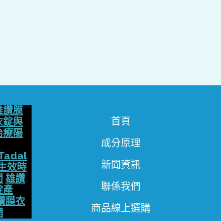
雄讚膜
首頁
衣錠與
治療陽
成分原理
Tadal
新聞資訊
生效時
間
雄讚
聯係我們
錠產
讚膜衣
商品線上選購
網