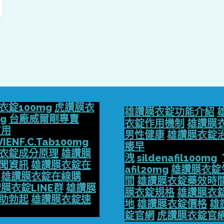
衣錠100mg
虎讚膜衣
雄讚膜衣錠功能介紹
g
台廠威爾剛專賣
衣錠作用機制
雄讚膜
方用
男性健康
雄讚膜衣錠
VIENF.C.Tab100mg
痿早
衣錠成分原理
雄讚膜
洩
sildenafil100mg
聞資訊
雄讚膜衣錠在
afil20mg
雄讚膜衣錠
雄讚膜衣錠在線購
間
雄讚膜衣錠藥效時
膜衣錠LINE群
雄讚膜
膜衣錠規格
雄讚膜衣
助勃起
雄讚膜衣錠速
地
雄讚膜衣錠價格
雄
錠官網
虎讚膜衣錠官