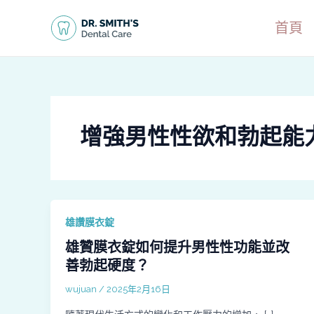
跳
至
首頁
主
要
內
容
增強男性性欲和勃起能
雄讚膜衣錠
雄贊膜衣錠如何提升男性性功能並改
善勃起硬度？
wujuan
/
2025年2月16日